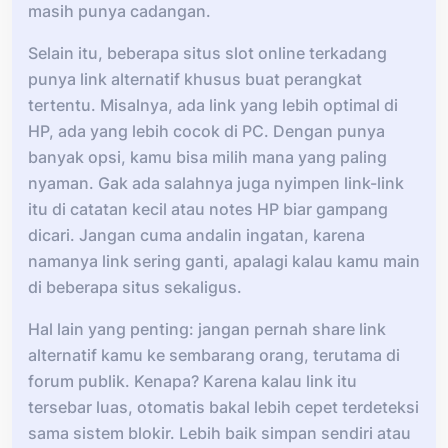
masih punya cadangan.
Selain itu, beberapa situs slot online terkadang
punya link alternatif khusus buat perangkat
tertentu. Misalnya, ada link yang lebih optimal di
HP, ada yang lebih cocok di PC. Dengan punya
banyak opsi, kamu bisa milih mana yang paling
nyaman. Gak ada salahnya juga nyimpen link-link
itu di catatan kecil atau notes HP biar gampang
dicari. Jangan cuma andalin ingatan, karena
namanya link sering ganti, apalagi kalau kamu main
di beberapa situs sekaligus.
Hal lain yang penting: jangan pernah share link
alternatif kamu ke sembarang orang, terutama di
forum publik. Kenapa? Karena kalau link itu
tersebar luas, otomatis bakal lebih cepet terdeteksi
sama sistem blokir. Lebih baik simpan sendiri atau