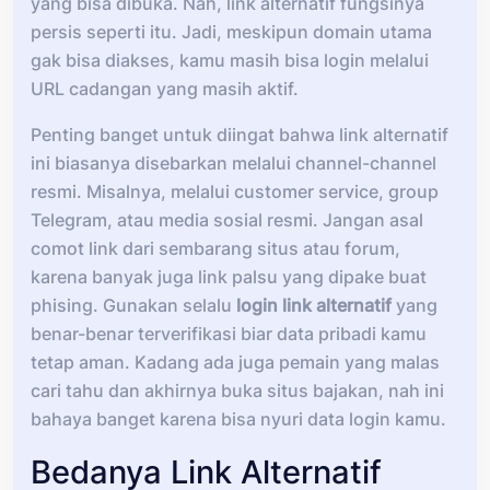
yang bisa dibuka. Nah, link alternatif fungsinya
persis seperti itu. Jadi, meskipun domain utama
gak bisa diakses, kamu masih bisa login melalui
URL cadangan yang masih aktif.
Penting banget untuk diingat bahwa link alternatif
ini biasanya disebarkan melalui channel-channel
resmi. Misalnya, melalui customer service, group
Telegram, atau media sosial resmi. Jangan asal
comot link dari sembarang situs atau forum,
karena banyak juga link palsu yang dipake buat
phising. Gunakan selalu
login link alternatif
yang
benar-benar terverifikasi biar data pribadi kamu
tetap aman. Kadang ada juga pemain yang malas
cari tahu dan akhirnya buka situs bajakan, nah ini
bahaya banget karena bisa nyuri data login kamu.
Bedanya Link Alternatif