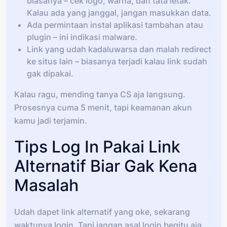
biasanya – cek logo, warna, dan tata letak.
Kalau ada yang janggal, jangan masukkan data.
Ada permintaan instal aplikasi tambahan atau
plugin – ini indikasi malware.
Link yang udah kadaluwarsa dan malah redirect
ke situs lain – biasanya terjadi kalau link sudah
gak dipakai.
Kalau ragu, mending tanya CS aja langsung.
Prosesnya cuma 5 menit, tapi keamanan akun
kamu jadi terjamin.
Tips Log In Pakai Link
Alternatif Biar Gak Kena
Masalah
Udah dapet link alternatif yang oke, sekarang
waktunya login. Tapi jangan asal login begitu aja,