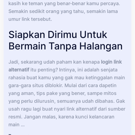
kasih ke teman yang benar-benar kamu percaya.
Semakin sedikit orang yang tahu, semakin lama
umur link tersebut.
Siapkan Dirimu Untuk
Bermain Tanpa Halangan
Jadi, sekarang udah paham kan kenapa
login link
alternatif
itu penting? Intinya, ini adalah senjata
rahasia buat kamu yang gak mau ketinggalan main
gara-gara situs diblokir. Mulai dari cara dapetin
yang aman, tips pake yang bener, sampe mitos
yang perlu dilurusin, semuanya udah dibahas. Gak
usah ragu lagi buat nyari link alternatif dari sumber
resmi. Jangan malas, karena kunci kelancaran
main …