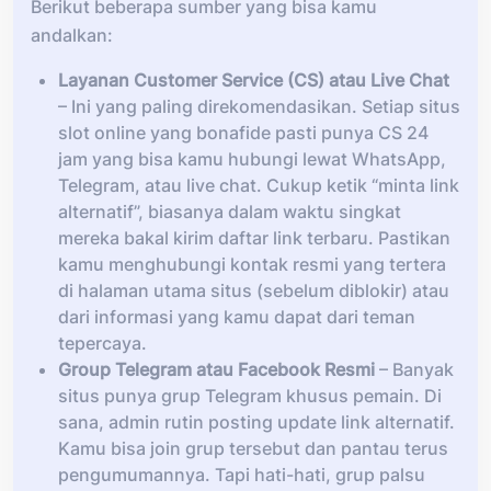
Berikut beberapa sumber yang bisa kamu
andalkan:
Layanan Customer Service (CS) atau Live Chat
– Ini yang paling direkomendasikan. Setiap situs
slot online yang bonafide pasti punya CS 24
jam yang bisa kamu hubungi lewat WhatsApp,
Telegram, atau live chat. Cukup ketik “minta link
alternatif”, biasanya dalam waktu singkat
mereka bakal kirim daftar link terbaru. Pastikan
kamu menghubungi kontak resmi yang tertera
di halaman utama situs (sebelum diblokir) atau
dari informasi yang kamu dapat dari teman
tepercaya.
Group Telegram atau Facebook Resmi
– Banyak
situs punya grup Telegram khusus pemain. Di
sana, admin rutin posting update link alternatif.
Kamu bisa join grup tersebut dan pantau terus
pengumumannya. Tapi hati-hati, grup palsu