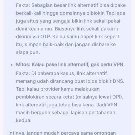
Fakta: Sebagian besar link alternatif bisa dipake
berkali-kali hingga domainnya diblokir. Tapi ada
juga situs yang sengaja bikin link sekali pakai
demi keamanan. Biasanya link sekali pakai ini
dikirim via OTP. Kalau kamu dapet link seperti
itu, simpan baik-baik dan jangan dishare ke
siapa pun.
Mitos: Kalau pake link alternatif, gak perlu VPN.
Fakta: Di beberapa kasus, link alternatif
memang udah dirancang buat lolos blokir DNS.
Tapi kalau provider kamu melakukan
pemblokiran secara ketat (misalnya lewat DPI),
link alternatif juga tetap bisa kena. Jadi VPN
masih berguna sebagai lapisan pertahanan
kedua.
Intinya, jangan mudah percaya sama omongan