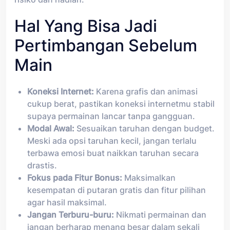
Hal Yang Bisa Jadi
Pertimbangan Sebelum
Main
Koneksi Internet:
Karena grafis dan animasi
cukup berat, pastikan koneksi internetmu stabil
supaya permainan lancar tanpa gangguan.
Modal Awal:
Sesuaikan taruhan dengan budget.
Meski ada opsi taruhan kecil, jangan terlalu
terbawa emosi buat naikkan taruhan secara
drastis.
Fokus pada Fitur Bonus:
Maksimalkan
kesempatan di putaran gratis dan fitur pilihan
agar hasil maksimal.
Jangan Terburu-buru:
Nikmati permainan dan
jangan berharap menang besar dalam sekali