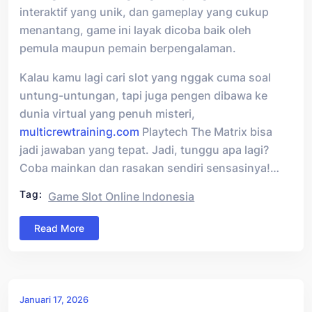
interaktif yang unik, dan gameplay yang cukup
menantang, game ini layak dicoba baik oleh
pemula maupun pemain berpengalaman.
Kalau kamu lagi cari slot yang nggak cuma soal
untung-untungan, tapi juga pengen dibawa ke
dunia virtual yang penuh misteri,
multicrewtraining.com
Playtech The Matrix bisa
jadi jawaban yang tepat. Jadi, tunggu apa lagi?
Coba mainkan dan rasakan sendiri sensasinya!…
Tag:
Game Slot Online Indonesia
Read More
Januari 17, 2026