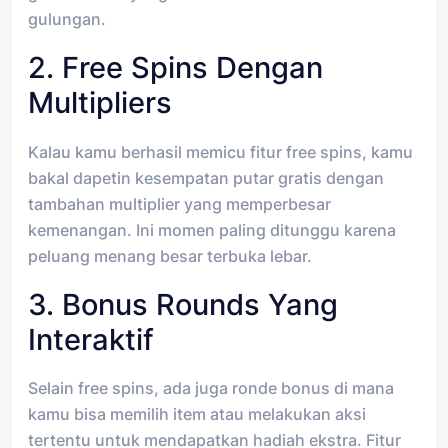
gulungan.
2. Free Spins Dengan
Multipliers
Kalau kamu berhasil memicu fitur free spins, kamu
bakal dapetin kesempatan putar gratis dengan
tambahan multiplier yang memperbesar
kemenangan. Ini momen paling ditunggu karena
peluang menang besar terbuka lebar.
3. Bonus Rounds Yang
Interaktif
Selain free spins, ada juga ronde bonus di mana
kamu bisa memilih item atau melakukan aksi
tertentu untuk mendapatkan hadiah ekstra. Fitur