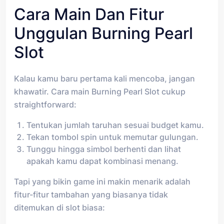
Cara Main Dan Fitur
Unggulan Burning Pearl
Slot
Kalau kamu baru pertama kali mencoba, jangan
khawatir. Cara main Burning Pearl Slot cukup
straightforward:
Tentukan jumlah taruhan sesuai budget kamu.
Tekan tombol spin untuk memutar gulungan.
Tunggu hingga simbol berhenti dan lihat
apakah kamu dapat kombinasi menang.
Tapi yang bikin game ini makin menarik adalah
fitur-fitur tambahan yang biasanya tidak
ditemukan di slot biasa: