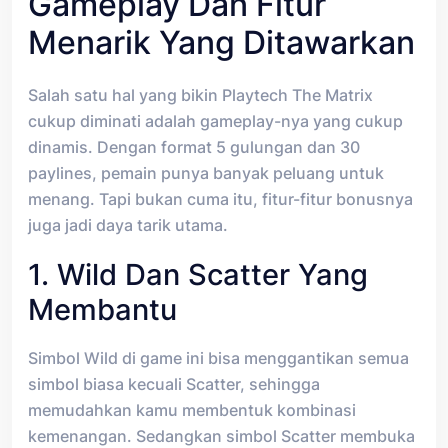
Gameplay Dan Fitur
Menarik Yang Ditawarkan
Salah satu hal yang bikin Playtech The Matrix
cukup diminati adalah gameplay-nya yang cukup
dinamis. Dengan format 5 gulungan dan 30
paylines, pemain punya banyak peluang untuk
menang. Tapi bukan cuma itu, fitur-fitur bonusnya
juga jadi daya tarik utama.
1. Wild Dan Scatter Yang
Membantu
Simbol Wild di game ini bisa menggantikan semua
simbol biasa kecuali Scatter, sehingga
memudahkan kamu membentuk kombinasi
kemenangan. Sedangkan simbol Scatter membuka