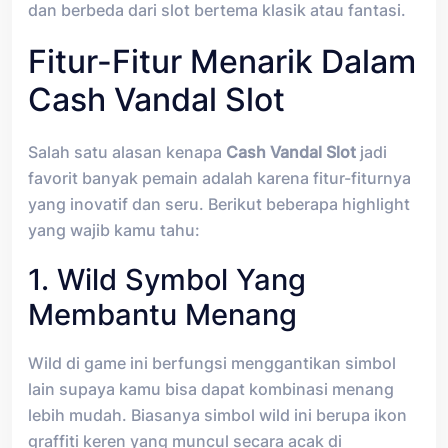
dan berbeda dari slot bertema klasik atau fantasi.
Fitur-Fitur Menarik Dalam
Cash Vandal Slot
Salah satu alasan kenapa
Cash Vandal Slot
jadi
favorit banyak pemain adalah karena fitur-fiturnya
yang inovatif dan seru. Berikut beberapa highlight
yang wajib kamu tahu:
1. Wild Symbol Yang
Membantu Menang
Wild di game ini berfungsi menggantikan simbol
lain supaya kamu bisa dapat kombinasi menang
lebih mudah. Biasanya simbol wild ini berupa ikon
graffiti keren yang muncul secara acak di