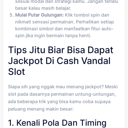
sesuai modal dan strategi kamu. Jangan terlalu
besar kalau masih belajar.
Mulai Putar Gulungan:
Klik tombol spin dan
nikmati sensasi permainan. Perhatikan setiap
kombinasi simbol dan manfaatkan fitur auto-
spin jika ingin bermain tanpa henti.
Tips Jitu Biar Bisa Dapat
Jackpot Di Cash Vandal
Slot
Siapa sih yang nggak mau menang jackpot? Meski
slot pada dasarnya permainan untung-untungan,
ada beberapa trik yang bisa kamu coba supaya
peluang menang makin besar:
1. Kenali Pola Dan Timing