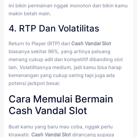
ini bikin permainan nggak monoton dan bikin kamu
makin betah main.
4. RTP Dan Volatilitas
Return to Player (RTP) dari
Cash Vandal Slot
biasanya sekitar 96%, yang artinya peluang
menang cukup adil dan kompetitif dibanding slot
lain. Volatilitasnya medium, jadi kamu bisa harap
kemenangan yang cukup sering tapi juga ada
potensi jackpot besar.
Cara Memulai Bermain
Cash Vandal Slot
Buat kamu yang baru mau coba, nggak perlu
khawatir.
Cash Vandal Slot
dirancang supaya