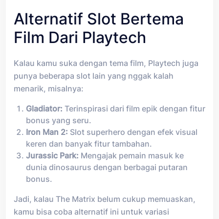
Alternatif Slot Bertema
Film Dari Playtech
Kalau kamu suka dengan tema film, Playtech juga
punya beberapa slot lain yang nggak kalah
menarik, misalnya:
Gladiator:
Terinspirasi dari film epik dengan fitur
bonus yang seru.
Iron Man 2:
Slot superhero dengan efek visual
keren dan banyak fitur tambahan.
Jurassic Park:
Mengajak pemain masuk ke
dunia dinosaurus dengan berbagai putaran
bonus.
Jadi, kalau The Matrix belum cukup memuaskan,
kamu bisa coba alternatif ini untuk variasi