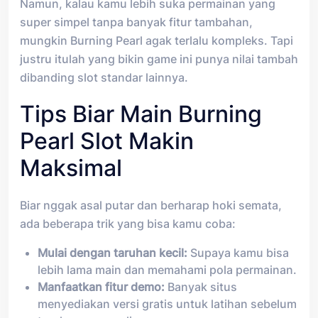
Namun, kalau kamu lebih suka permainan yang
super simpel tanpa banyak fitur tambahan,
mungkin Burning Pearl agak terlalu kompleks. Tapi
justru itulah yang bikin game ini punya nilai tambah
dibanding slot standar lainnya.
Tips Biar Main Burning
Pearl Slot Makin
Maksimal
Biar nggak asal putar dan berharap hoki semata,
ada beberapa trik yang bisa kamu coba:
Mulai dengan taruhan kecil:
Supaya kamu bisa
lebih lama main dan memahami pola permainan.
Manfaatkan fitur demo:
Banyak situs
menyediakan versi gratis untuk latihan sebelum