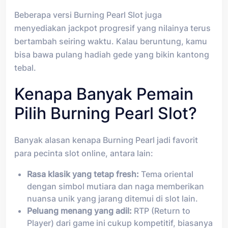
Beberapa versi Burning Pearl Slot juga
menyediakan jackpot progresif yang nilainya terus
bertambah seiring waktu. Kalau beruntung, kamu
bisa bawa pulang hadiah gede yang bikin kantong
tebal.
Kenapa Banyak Pemain
Pilih Burning Pearl Slot?
Banyak alasan kenapa Burning Pearl jadi favorit
para pecinta slot online, antara lain:
Rasa klasik yang tetap fresh:
Tema oriental
dengan simbol mutiara dan naga memberikan
nuansa unik yang jarang ditemui di slot lain.
Peluang menang yang adil:
RTP (Return to
Player) dari game ini cukup kompetitif, biasanya