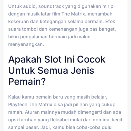
Untuk audio, soundtrack yang digunakan mirip
dengan musik latar film The Matrix, menambah
keseruan dan ketegangan selama bermain. Efek
suara tombol dan kemenangan juga pas banget,
bikin pengalaman bermain jadi makin
menyenangkan.
Apakah Slot Ini Cocok
Untuk Semua Jenis
Pemain?
Kalau kamu pemain baru yang masih belajar,
Playtech The Matrix bisa jadi pilihan yang cukup
ramah. Aturan mainnya mudah dimengerti dan ada
opsi taruhan yang fleksibel mulai dari nominal kecil
sampai besar. Jadi, kamu bisa coba-coba dulu