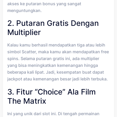
akses ke putaran bonus yang sangat
menguntungkan.
2. Putaran Gratis Dengan
Multiplier
Kalau kamu berhasil mendapatkan tiga atau lebih
simbol Scatter, maka kamu akan mendapatkan free
spins. Selama putaran gratis ini, ada multiplier
yang bisa meningkatkan kemenangan hingga
beberapa kali lipat. Jadi, kesempatan buat dapat
jackpot atau kemenangan besar jadi lebih terbuka.
3. Fitur “Choice” Ala Film
The Matrix
Ini yang unik dari slot ini. Di tengah permainan