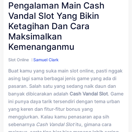
Pengalaman Main Cash
Vandal Slot Yang Bikin
Ketagihan Dan Cara
Maksimalkan
Kemenanganmu
Slot Online
Samuel Clark
Buat kamu yang suka main slot online, pasti nggak
asing lagi sama berbagai jenis game yang ada di
pasaran. Salah satu yang sedang naik daun dan
banyak dibicarakan adalah
Cash Vandal Slot
. Game
ini punya daya tarik tersendiri dengan tema urban
yang keren dan fitur-fitur bonus yang
menggiurkan. Kalau kamu penasaran apa sih
sebenarnya
Cash Vandal Slot
itu, gimana cara