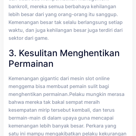
bankroll, mereka semua berbahaya kehilangan
lebih besar dari yang orang-orang itu sanggup.
Kemenangan besar tak selalu berlangsung setiap
waktu, dan juga kehilangan besar juga terdiri dari
sektor dari game.
3. Kesulitan Menghentikan
Permainan
Kemenangan gigantic dari mesin slot online
menggema bisa membuat pemain sulit bagi
menghentikan permainan.Pelaku mungkin merasa
bahwa mereka tak bakal sempat meraih
kesempatan mirip tersebut kembali, dan terus
bermain-main di dalam upaya guna mencapai
kemenangan lebih banyak besar. Perkara yang
satu ini mampu mengakibatkan pelaku kekurangan