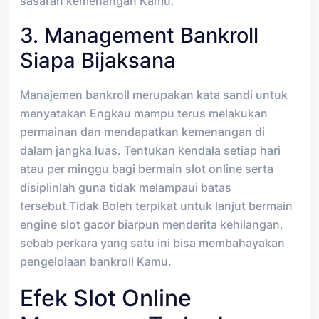
sasaran kemenangan Kamu.
3. Management Bankroll
Siapa Bijaksana
Manajemen bankroll merupakan kata sandi untuk
menyatakan Engkau mampu terus melakukan
permainan dan mendapatkan kemenangan di
dalam jangka luas. Tentukan kendala setiap hari
atau per minggu bagi bermain slot online serta
disiplinlah guna tidak melampaui batas
tersebut.Tidak Boleh terpikat untuk lanjut bermain
engine slot gacor biarpun menderita kehilangan,
sebab perkara yang satu ini bisa membahayakan
pengelolaan bankroll Kamu.
Efek Slot Online