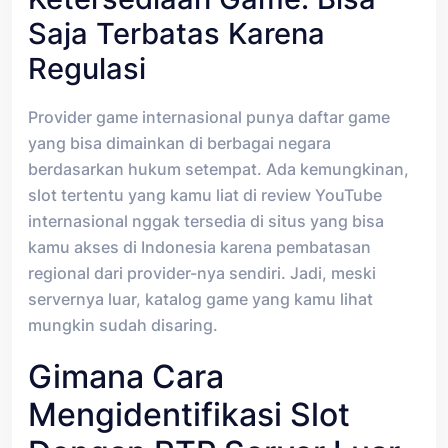
Saja Terbatas Karena
Regulasi
Provider game internasional punya daftar game
yang bisa dimainkan di berbagai negara
berdasarkan hukum setempat. Ada kemungkinan,
slot tertentu yang kamu liat di review YouTube
internasional nggak tersedia di situs yang bisa
kamu akses di Indonesia karena pembatasan
regional dari provider-nya sendiri. Jadi, meski
servernya luar, katalog game yang kamu lihat
mungkin sudah disaring.
Gimana Cara
Mengidentifikasi Slot