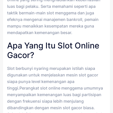
luas bagi pelaku. Serta memahami seperti apa
taktik bermain-main slot menggema dan juga
efeknya mengenai manajemen bankroll, pemain
mampu menaikkan kesempatan mereka guna
mendapatkan kemenangan besar.
Apa Yang Itu Slot Online
Gacor?
Slot berbunyi nyaring merupakan istilah siapa
digunakan untuk menjelaskan mesin slot gacor
siapa punya level kemenangan apa
tinggi.Perangkat slot online menggema umumnya
menyampaikan kemenangan luas bagi partisipan
dengan frekuensi siapa lebih menjulang
dibandingkan dengan mesin slot gacor biasa.