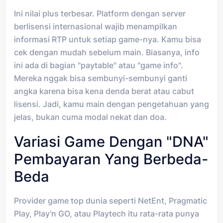
Ini nilai plus terbesar. Platform dengan server
berlisensi internasional wajib menampilkan
informasi RTP untuk setiap game-nya. Kamu bisa
cek dengan mudah sebelum main. Biasanya, info
ini ada di bagian "paytable" atau "game info".
Mereka nggak bisa sembunyi-sembunyi ganti
angka karena bisa kena denda berat atau cabut
lisensi. Jadi, kamu main dengan pengetahuan yang
jelas, bukan cuma modal nekat dan doa.
Variasi Game Dengan "DNA"
Pembayaran Yang Berbeda-
Beda
Provider game top dunia seperti NetEnt, Pragmatic
Play, Play'n GO, atau Playtech itu rata-rata punya