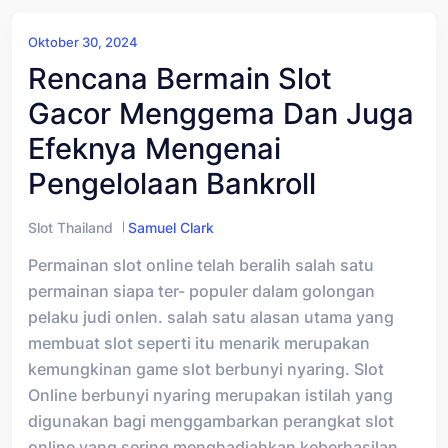
Oktober 30, 2024
Rencana Bermain Slot
Gacor Menggema Dan Juga
Efeknya Mengenai
Pengelolaan Bankroll
Slot Thailand
Samuel Clark
Permainan slot online telah beralih salah satu
permainan siapa ter- populer dalam golongan
pelaku judi onlen. salah satu alasan utama yang
membuat slot seperti itu menarik merupakan
kemungkinan game slot berbunyi nyaring. Slot
Online berbunyi nyaring merupakan istilah yang
digunakan bagi menggambarkan perangkat slot
online yang sering menghadiahkan keberhasilan