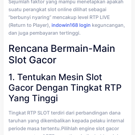
Sejumlah faktor yang mampu menetapkan apakah
suatu perangkat slot online dilihat sebagai
“berbunyi nyaring” mencakup level RTP LIVE
(Return to Player),
indowin168 login
keguncangan,
dan juga pembayaran tertinggi.
Rencana Bermain-Main
Slot Gacor
1. Tentukan Mesin Slot
Gacor Dengan Tingkat RTP
Yang Tinggi
Tingkat RTP SLOT terdiri dari perbandingan dana
taruhan yang dikembalikan kepada pelaku internal
periode masa tertentu.Pilihlah engine slot gacor