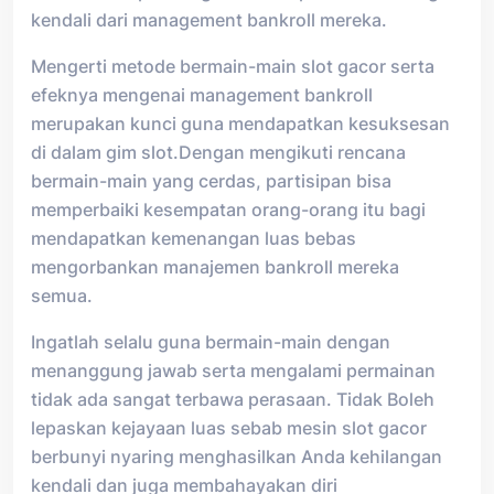
kendali dari management bankroll mereka.
Mengerti metode bermain-main slot gacor serta
efeknya mengenai management bankroll
merupakan kunci guna mendapatkan kesuksesan
di dalam gim slot.Dengan mengikuti rencana
bermain-main yang cerdas, partisipan bisa
memperbaiki kesempatan orang-orang itu bagi
mendapatkan kemenangan luas bebas
mengorbankan manajemen bankroll mereka
semua.
Ingatlah selalu guna bermain-main dengan
menanggung jawab serta mengalami permainan
tidak ada sangat terbawa perasaan. Tidak Boleh
lepaskan kejayaan luas sebab mesin slot gacor
berbunyi nyaring menghasilkan Anda kehilangan
kendali dan juga membahayakan diri