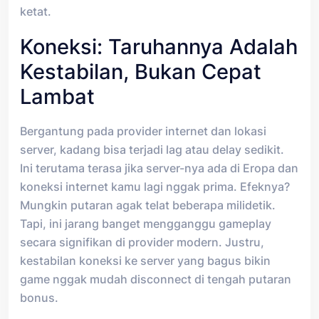
ketat.
Koneksi: Taruhannya Adalah
Kestabilan, Bukan Cepat
Lambat
Bergantung pada provider internet dan lokasi
server, kadang bisa terjadi lag atau delay sedikit.
Ini terutama terasa jika server-nya ada di Eropa dan
koneksi internet kamu lagi nggak prima. Efeknya?
Mungkin putaran agak telat beberapa milidetik.
Tapi, ini jarang banget mengganggu gameplay
secara signifikan di provider modern. Justru,
kestabilan koneksi ke server yang bagus bikin
game nggak mudah disconnect di tengah putaran
bonus.