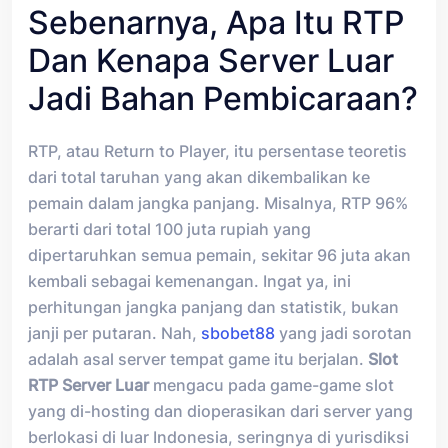
Sebenarnya, Apa Itu RTP
Dan Kenapa Server Luar
Jadi Bahan Pembicaraan?
RTP, atau Return to Player, itu persentase teoretis
dari total taruhan yang akan dikembalikan ke
pemain dalam jangka panjang. Misalnya, RTP 96%
berarti dari total 100 juta rupiah yang
dipertaruhkan semua pemain, sekitar 96 juta akan
kembali sebagai kemenangan. Ingat ya, ini
perhitungan jangka panjang dan statistik, bukan
janji per putaran. Nah,
sbobet88
yang jadi sorotan
adalah asal server tempat game itu berjalan.
Slot
RTP Server Luar
mengacu pada game-game slot
yang di-hosting dan dioperasikan dari server yang
berlokasi di luar Indonesia, seringnya di yurisdiksi