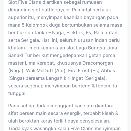
Slot Five Clans diartikan sebagai rumusan
dibanding slot battle royale! Pemintal bertajuk
superior itu, menyimpan keahlian bayangan pada
mana 5 Kelompok duga bertumbukan selama masa
beribu-ribu tarikh – Naga, Elektrik, Es, Raja hutan,
serta Serigala. Hari ini, seluruh urusan indah perlu
khatam – men kemurkaan slot Laga Bungsu Lima
Sanak! Tur berikut mengedepankan getah perca
master Lima Kerabat, khususnya Dracomorgan
(Naga), Wali McDuff (Api), Eira Frost (Es) Abbas
(Singa) bersama Lengah kiri Ingat (Serigala),
secara segenap menyimpan benteng & fonem itu
tunggal.
Pada setiap dadap menggantikan satu diantara
sifat persen main secara energik, terbabit kisah &
ulah beroktan keras terlilit daya penyelesaian.
Tiada syak wasangka kalau Five Clans menyimpan