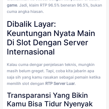
game
. Jadi, klaim RTP 96.5% beneran 96.5%, bukan
cuma angka hiasan.
Dibalik Layar:
Keuntungan Nyata Main
Di Slot Dengan Server
Internasional
Kalau cuma dengar penjelasan teknis, mungkin
masih belum greget. Tapi, coba kita jabarin apa
saja sih yang kamu rasakan sebagai pemain ketika
memilih slot dengan
RTP Server Luar
.
Transparansi Yang Bikin
Kamu Bisa Tidur Nyenyak