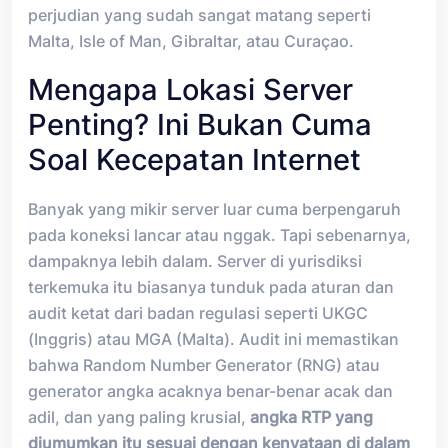
perjudian yang sudah sangat matang seperti
Malta, Isle of Man, Gibraltar, atau Curaçao.
Mengapa Lokasi Server
Penting? Ini Bukan Cuma
Soal Kecepatan Internet
Banyak yang mikir server luar cuma berpengaruh
pada koneksi lancar atau nggak. Tapi sebenarnya,
dampaknya lebih dalam. Server di yurisdiksi
terkemuka itu biasanya tunduk pada aturan dan
audit ketat dari badan regulasi seperti UKGC
(Inggris) atau MGA (Malta). Audit ini memastikan
bahwa Random Number Generator (RNG) atau
generator angka acaknya benar-benar acak dan
adil, dan yang paling krusial,
angka RTP yang
diumumkan itu sesuai dengan kenyataan di dalam