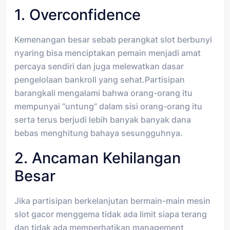
1. Overconfidence
Kemenangan besar sebab perangkat slot berbunyi
nyaring bisa menciptakan pemain menjadi amat
percaya sendiri dan juga melewatkan dasar
pengelolaan bankroll yang sehat.Partisipan
barangkali mengalami bahwa orang-orang itu
mempunyai “untung” dalam sisi orang-orang itu
serta terus berjudi lebih banyak banyak dana
bebas menghitung bahaya sesungguhnya.
2. Ancaman Kehilangan
Besar
Jika partisipan berkelanjutan bermain-main mesin
slot gacor menggema tidak ada limit siapa terang
dan tidak ada memperhatikan management