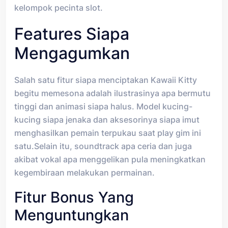
kelompok pecinta slot.
Features Siapa
Mengagumkan
Salah satu fitur siapa menciptakan Kawaii Kitty
begitu memesona adalah ilustrasinya apa bermutu
tinggi dan animasi siapa halus. Model kucing-
kucing siapa jenaka dan aksesorinya siapa imut
menghasilkan pemain terpukau saat play gim ini
satu.Selain itu, soundtrack apa ceria dan juga
akibat vokal apa menggelikan pula meningkatkan
kegembiraan melakukan permainan.
Fitur Bonus Yang
Menguntungkan