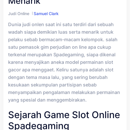
Menarik
Judi Online
Samuel Clark
Dunia judi onlen saat ini satu terdiri dari sebuah
wadah siapa demikian luas serta menarik untuk
pelaku sebab bermacam-macam kelompok. salah
satu pemasok gim perjudian on line apa cukup
terkenal merupakan Spadegaming, siapa dikenal
karena menyajikan aneka model permainan slot
gacor apa menggaet. Keliru satunya adalah slot
dengan tema masa lalu, yang sering berubah
kesukaan sekumpulan partisipan sebab
menyampaikan pengalaman melakukan permainan
yang spesial dan menggembirakan.
Sejarah Game Slot Online
Spadegaming