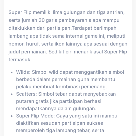
Super Flip memiliki lima gulungan dan tiga antrian,
serta jumlah 20 garis pembayaran siapa mampu
ditaklukkan dari partisipan.Terdapat berlimpah
lambang apa tidak sama internal game ini, meliputi
nomor, huruf, serta ikon lainnya apa sesuai dengan
judul permainan. Sedikit ciri menarik asal Super Flip
termasuk:
Wilds: Simbol wild dapat menggantikan simbol
berbeda dalam permainan guna membantu
pelaku membuat kombinasi pemenang.
Scatters: Simbol tebar dapat menyebabkan
putaran gratis jika partisipan berhasil
mendapatkannya dalam gulungan.
Super Flip Mode: Gaya yang satu ini mampu
diaktifkan sesudah partisipan sukses
memperoleh tiga lambang tebar, serta