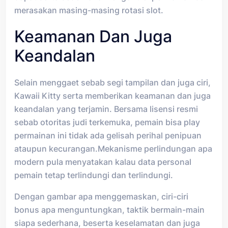
merasakan masing-masing rotasi slot.
Keamanan Dan Juga
Keandalan
Selain menggaet sebab segi tampilan dan juga ciri,
Kawaii Kitty serta memberikan keamanan dan juga
keandalan yang terjamin. Bersama lisensi resmi
sebab otoritas judi terkemuka, pemain bisa play
permainan ini tidak ada gelisah perihal penipuan
ataupun kecurangan.Mekanisme perlindungan apa
modern pula menyatakan kalau data personal
pemain tetap terlindungi dan terlindungi.
Dengan gambar apa menggemaskan, ciri-ciri
bonus apa menguntungkan, taktik bermain-main
siapa sederhana, beserta keselamatan dan juga