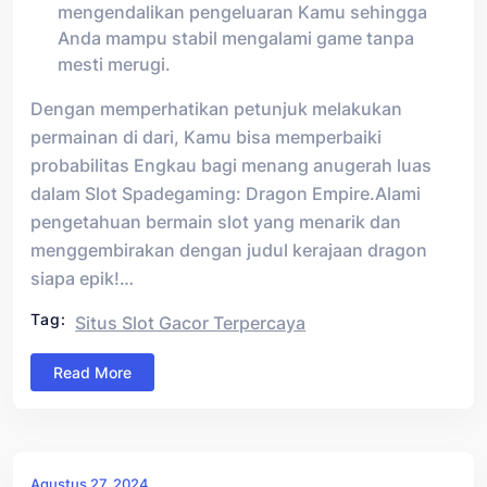
mengendalikan pengeluaran Kamu sehingga
Anda mampu stabil mengalami game tanpa
mesti merugi.
Dengan memperhatikan petunjuk melakukan
permainan di dari, Kamu bisa memperbaiki
probabilitas Engkau bagi menang anugerah luas
dalam Slot Spadegaming: Dragon Empire.Alami
pengetahuan bermain slot yang menarik dan
menggembirakan dengan judul kerajaan dragon
siapa epik!…
Tag:
Situs Slot Gacor Terpercaya
Read More
Agustus 27, 2024