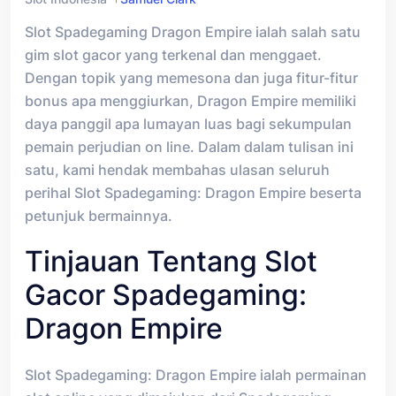
Slot Spadegaming Dragon Empire ialah salah satu
gim slot gacor yang terkenal dan menggaet.
Dengan topik yang memesona dan juga fitur-fitur
bonus apa menggiurkan, Dragon Empire memiliki
daya panggil apa lumayan luas bagi sekumpulan
pemain perjudian on line. Dalam dalam tulisan ini
satu, kami hendak membahas ulasan seluruh
perihal Slot Spadegaming: Dragon Empire beserta
petunjuk bermainnya.
Tinjauan Tentang Slot
Gacor Spadegaming:
Dragon Empire
Slot Spadegaming: Dragon Empire ialah permainan