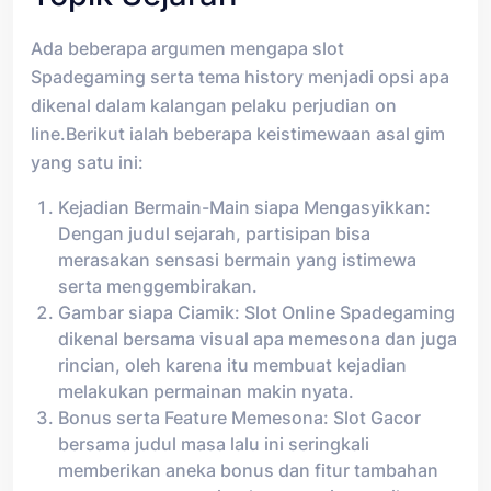
Ada beberapa argumen mengapa slot
Spadegaming serta tema history menjadi opsi apa
dikenal dalam kalangan pelaku perjudian on
line.Berikut ialah beberapa keistimewaan asal gim
yang satu ini:
Kejadian Bermain-Main siapa Mengasyikkan:
Dengan judul sejarah, partisipan bisa
merasakan sensasi bermain yang istimewa
serta menggembirakan.
Gambar siapa Ciamik: Slot Online Spadegaming
dikenal bersama visual apa memesona dan juga
rincian, oleh karena itu membuat kejadian
melakukan permainan makin nyata.
Bonus serta Feature Memesona: Slot Gacor
bersama judul masa lalu ini seringkali
memberikan aneka bonus dan fitur tambahan