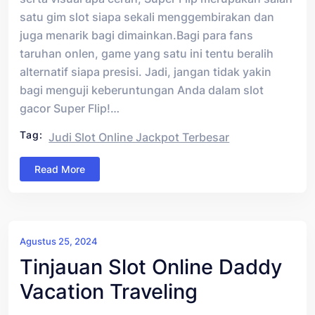
satu gim slot siapa sekali menggembirakan dan
juga menarik bagi dimainkan.Bagi para fans
taruhan onlen, game yang satu ini tentu beralih
alternatif siapa presisi. Jadi, jangan tidak yakin
bagi menguji keberuntungan Anda dalam slot
gacor Super Flip!…
Tag:
Judi Slot Online Jackpot Terbesar
Read More
Agustus 25, 2024
Tinjauan Slot Online Daddy
Vacation Traveling