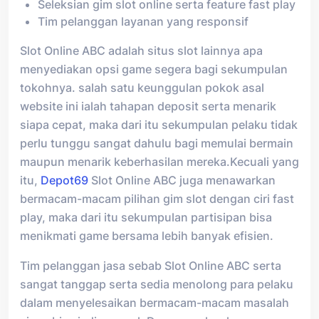
Seleksian gim slot online serta feature fast play
Tim pelanggan layanan yang responsif
Slot Online ABC adalah situs slot lainnya apa
menyediakan opsi game segera bagi sekumpulan
tokohnya. salah satu keunggulan pokok asal
website ini ialah tahapan deposit serta menarik
siapa cepat, maka dari itu sekumpulan pelaku tidak
perlu tunggu sangat dahulu bagi memulai bermain
maupun menarik keberhasilan mereka.Kecuali yang
itu,
Depot69
Slot Online ABC juga menawarkan
bermacam-macam pilihan gim slot dengan ciri fast
play, maka dari itu sekumpulan partisipan bisa
menikmati game bersama lebih banyak efisien.
Tim pelanggan jasa sebab Slot Online ABC serta
sangat tanggap serta sedia menolong para pelaku
dalam menyelesaikan bermacam-macam masalah