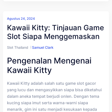
Agustus 24, 2024
Kawaii Kitty: Tinjauan Game
Slot Siapa Menggemaskan
Slot Thailand
Samuel Clark
Pengenalan Mengenai
Kawaii Kitty
Kawaii Kitty adalah salah satu game slot gacor
yang lucu dan mengasyikkan siapa bisa diketahui
dalam aneka tempat berjudi onlen. Dengan tema
kucing siapa imut serta warna-warni siapa
menarik, gim ini satu menjadi kesukaan kepada