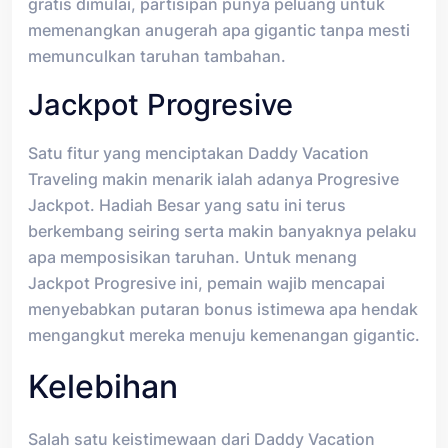
gratis dimulai, partisipan punya peluang untuk
memenangkan anugerah apa gigantic tanpa mesti
memunculkan taruhan tambahan.
Jackpot Progresive
Satu fitur yang menciptakan Daddy Vacation
Traveling makin menarik ialah adanya Progresive
Jackpot. Hadiah Besar yang satu ini terus
berkembang seiring serta makin banyaknya pelaku
apa memposisikan taruhan. Untuk menang
Jackpot Progresive ini, pemain wajib mencapai
menyebabkan putaran bonus istimewa apa hendak
mengangkut mereka menuju kemenangan gigantic.
Kelebihan
Salah satu keistimewaan dari Daddy Vacation