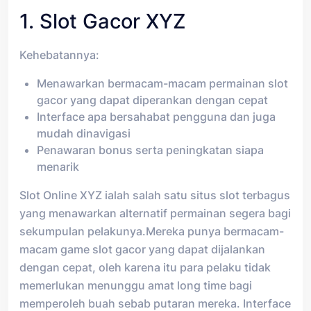
1. Slot Gacor XYZ
Kehebatannya:
Menawarkan bermacam-macam permainan slot
gacor yang dapat diperankan dengan cepat
Interface apa bersahabat pengguna dan juga
mudah dinavigasi
Penawaran bonus serta peningkatan siapa
menarik
Slot Online XYZ ialah salah satu situs slot terbagus
yang menawarkan alternatif permainan segera bagi
sekumpulan pelakunya.Mereka punya bermacam-
macam game slot gacor yang dapat dijalankan
dengan cepat, oleh karena itu para pelaku tidak
memerlukan menunggu amat long time bagi
memperoleh buah sebab putaran mereka. Interface