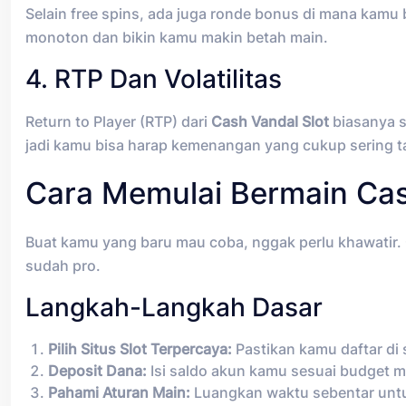
Selain free spins, ada juga ronde bonus di mana kamu 
monoton dan bikin kamu makin betah main.
4. RTP Dan Volatilitas
Return to Player (RTP) dari
Cash Vandal Slot
biasanya s
jadi kamu bisa harap kemenangan yang cukup sering ta
Cara Memulai Bermain Cas
Buat kamu yang baru mau coba, nggak perlu khawatir.
sudah pro.
Langkah-Langkah Dasar
Pilih Situs Slot Terpercaya:
Pastikan kamu daftar di 
Deposit Dana:
Isi saldo akun kamu sesuai budget ma
Pahami Aturan Main:
Luangkan waktu sebentar untuk