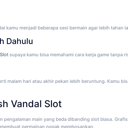
modal kamu menjadi beberapa sesi bermain agar lebih tahan
h Dahulu
Slot
supaya kamu bisa memahami cara kerja game tanpa ris
ti malam hari atau akhir pekan lebih beruntung. Kamu bis
h Vandal Slot
pengalaman main yang beda dibanding slot biasa. Grafisn
iatif membuat permainan nggak membosankan.