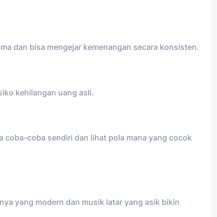
 lama dan bisa mengejar kemenangan secara konsisten.
iko kehilangan uang asli.
a coba-coba sendiri dan lihat pola mana yang cocok
ya yang modern dan musik latar yang asik bikin