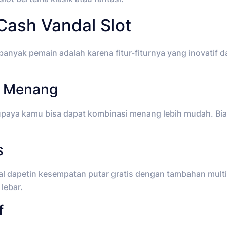
 Cash Vandal Slot
t banyak pemain adalah karena fitur-fiturnya yang inovatif 
u Menang
upaya kamu bisa dapat kombinasi menang lebih mudah. Biasa
s
akal dapetin kesempatan putar gratis dengan tambahan mu
lebar.
f