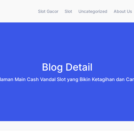
Slot Gacor
Slot
Uncategorized
About Us
Blog Detail
laman Main Cash Vandal Slot yang Bikin Ketagihan dan 