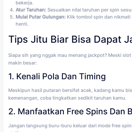
bekerja.
Atur Taruhan:
Sesuaikan nilai taruhan per spin sesu
Mulai Putar Gulungan:
Klik tombol spin dan nikmati
henti.
Tips Jitu Biar Bisa Dapat 
Siapa sih yang nggak mau menang jackpot? Meski slo
makin besar:
1. Kenali Pola Dan Timing
Meskipun hasil putaran bersifat acak, kadang kamu bi
kemenangan, coba tingkatkan sedikit taruhan kamu.
2. Manfaatkan Free Spins Dan 
Jangan langsung buru-buru keluar dari mode free spins