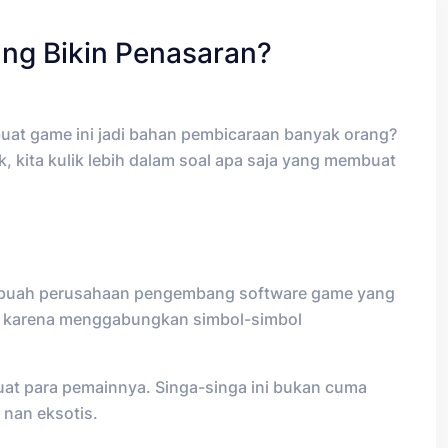
ang Bikin Penasaran?
uat game ini jadi bahan pembicaraan banyak orang?
, kita kulik lebih dalam soal apa saja yang membuat
sebuah perusahaan pengembang software game yang
nik karena menggabungkan simbol-simbol
t para pemainnya. Singa-singa ini bukan cuma
 nan eksotis.