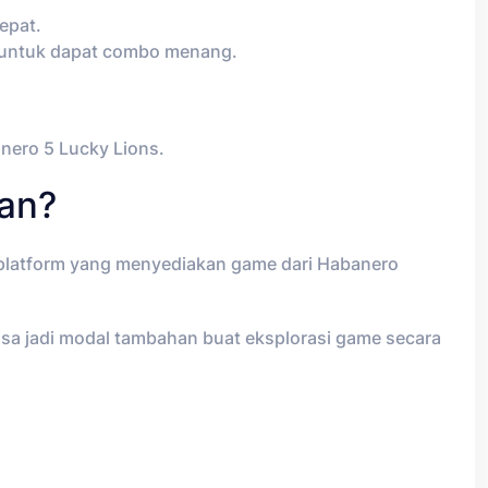
epat.
n untuk dapat combo menang.
nero 5 Lucky Lions.
an?
ari platform yang menyediakan game dari Habanero
isa jadi modal tambahan buat eksplorasi game secara