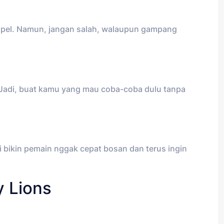
impel. Namun, jangan salah, walaupun gampang
 Jadi, buat kamu yang mau coba-coba dulu tanpa
Ini bikin pemain nggak cepat bosan dan terus ingin
y Lions