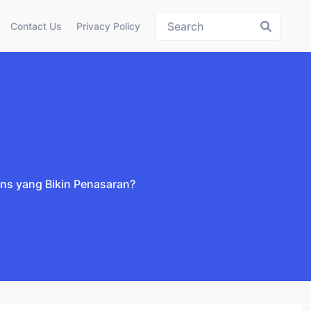
Contact Us
Privacy Policy
ons yang Bikin Penasaran?