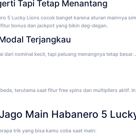
rti Tapi Tetap Menantang
ero 5 Lucky Lions cocok banget karena aturan mainnya s
fitur bonus dan jackpot yang bikin deg-degan.
Modal Terjangkau
ari nominal kecil, tapi peluang menangnya tetap besar.
da, terutama saat fitur free spins dan multipliers aktif. 
 Jago Main Habanero 5 Luck
rapa trik yang bisa kamu coba saat main: