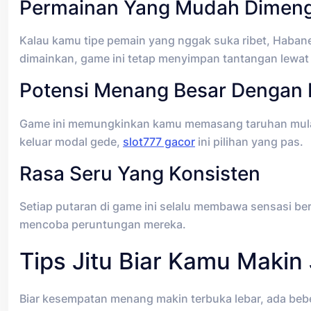
Permainan Yang Mudah Dimenge
Kalau kamu tipe pemain yang nggak suka ribet, Haban
dimainkan, game ini tetap menyimpan tantangan lewat 
Potensi Menang Besar Dengan 
Game ini memungkinkan kamu memasang taruhan mulai d
keluar modal gede,
slot777 gacor
ini pilihan yang pas.
Rasa Seru Yang Konsisten
Setiap putaran di game ini selalu membawa sensasi berbe
mencoba peruntungan mereka.
Tips Jitu Biar Kamu Makin
Biar kesempatan menang makin terbuka lebar, ada bebe