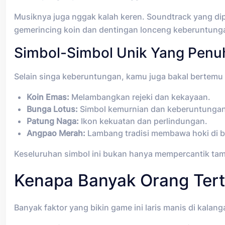
Musiknya juga nggak kalah keren. Soundtrack yang d
gemerincing koin dan dentingan lonceng keberuntunga
Simbol-Simbol Unik Yang Pen
Selain singa keberuntungan, kamu juga bakal bertemu 
Koin Emas:
Melambangkan rejeki dan kekayaan.
Bunga Lotus:
Simbol kemurnian dan keberuntungan 
Patung Naga:
Ikon kekuatan dan perlindungan.
Angpao Merah:
Lambang tradisi membawa hoki di 
Keseluruhan simbol ini bukan hanya mempercantik tamp
Kenapa Banyak Orang Tert
Banyak faktor yang bikin game ini laris manis di kalan