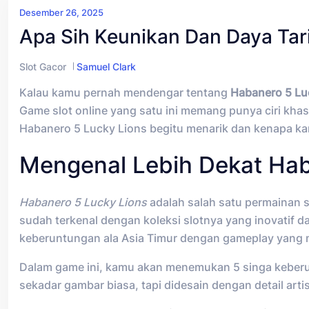
Desember 26, 2025
Apa Sih Keunikan Dan Daya Tar
Slot Gacor
Samuel Clark
Kalau kamu pernah mendengar tentang
Habanero 5 Lu
Game slot online yang satu ini memang punya ciri khas
Habanero 5 Lucky Lions begitu menarik dan kenapa kam
Mengenal Lebih Dekat Hab
Habanero 5 Lucky Lions
adalah salah satu permainan
sudah terkenal dengan koleksi slotnya yang inovatif
keberuntungan ala Asia Timur dengan gameplay yang
Dalam game ini, kamu akan menemukan 5 singa keberu
sekadar gambar biasa, tapi didesain dengan detail ar