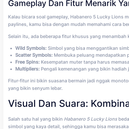
Gameplay Dan Fitur Menarik Ya
Kalau bicara soal gameplay, Habanero 5 Lucky Lions 
paylines, kamu bisa dengan mudah memahami cara ber
Selain itu, ada beberapa fitur khusus yang menambah 
Wild Symbols:
Simbol yang bisa menggantikan sim
Scatter Symbols:
Membuka peluang mendapatkan pu
Free Spins:
Kesempatan muter tanpa harus memasang
Multipliers:
Pengali kemenangan yang bikin hadiah j
Fitur-fitur ini bikin suasana bermain jadi nggak mono
yang bikin senyum lebar.
Visual Dan Suara: Kombina
Salah satu hal yang bikin
Habanero 5 Lucky Lions
beda 
simbol yang kaya detail, sehingga kamu bisa merasaka