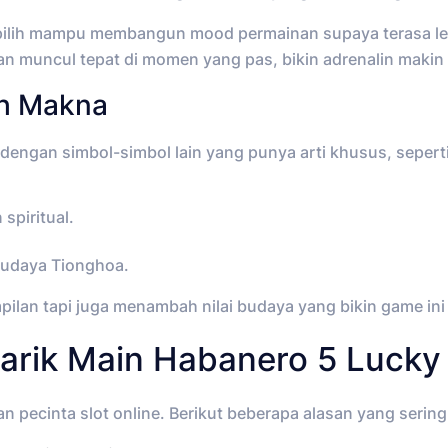
ipilih mampu membangun mood permainan supaya terasa l
n muncul tepat di momen yang pas, bikin adrenalin makin 
uh Makna
dengan simbol-simbol lain yang punya arti khusus, seperti
spiritual.
budaya Tionghoa.
ilan tapi juga menambah nilai budaya yang bikin game ini
arik Main Habanero 5 Lucky
gan pecinta slot online. Berikut beberapa alasan yang serin