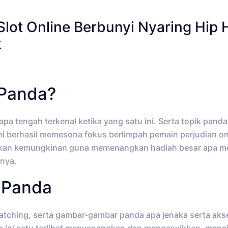
lot Online Berbunyi Nyaring Hip 
k
 Panda?
a tengah terkenal ketika yang satu ini. Serta topik panda
i berhasil memesona fokus berlimpah pemain perjudian onl
diakan kemungkinan guna memenangkan hadiah besar apa 
nya.
p Panda
catching, serta gambar-gambar panda apa jenaka serta aks