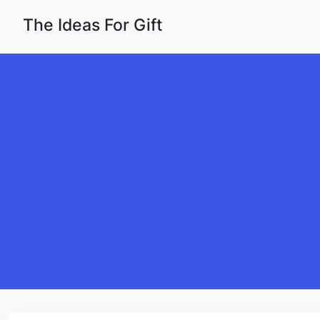
Skip to content
The Ideas For Gift