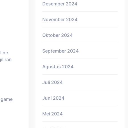
Desember 2024
November 2024
Oktober 2024
September 2024
line.
iliran
Agustus 2024
Juli 2024
Juni 2024
a game
Mei 2024