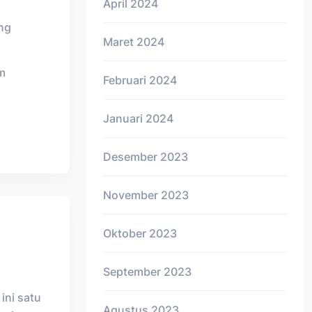
April 2024
ng
Maret 2024
m
Februari 2024
Januari 2024
Desember 2023
November 2023
Oktober 2023
September 2023
ini satu
Agustus 2023