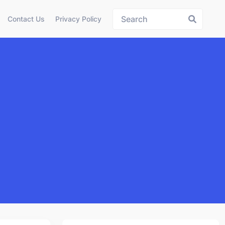
Contact Us
Privacy Policy