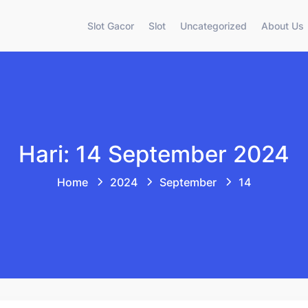
Slot Gacor
Slot
Uncategorized
About Us
Hari: 14 September 2024
Home
2024
September
14