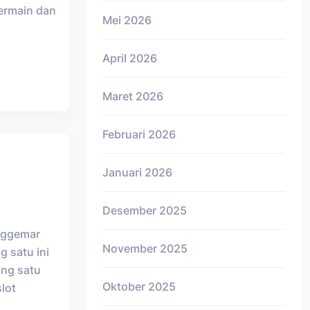
ermain dan
Mei 2026
April 2026
Maret 2026
Februari 2026
Januari 2026
Desember 2025
enggemar
November 2025
 satu ini
ang satu
Oktober 2025
slot