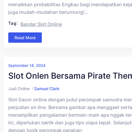
menaikkan probabilitas Engkau bagi mendapatkan kej
juga mudah-mudahan beruntung!…
Tag:
Bandar Slot Online
Read More
September 14, 2024
Slot Onlen Bersama Pirate Them
Judi Online
Samuel Clark
Slot Gacor online dengan judul perompak samudra mer
perjudian on line. Bersama gambar apa menggaet sert
menampilkan pengalaman bermain-main apa nggak terab
ini, diperlukan taktik dan juga tips siapa tepat. Selan
dengan topik perompak perairan: