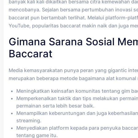
banyak kali kali dikaitkan bersama citra kemewahan d
mencobanya. Sejalan bersama pertumbuhan inovasi ser
baccarat pun bertambah terlihat. Melalui platform-pla
YouTube, popularitas baccarat makin naik dan juga me
Gimana Sarana Sosial Mem
Baccarat
Media kemasyarakatan punya peran yang gigantic inte
merupakan beberapa metode bagaimana alat komunal 
Meningkatkan keinsafan komunitas tentang gim bac
Memperkenalkan taktik dan tips melakukan permai
permainan serta lebih besar baik.
Menampilkan keberuntungan dan juga keberhasilan
streaming.
Menyediakan platform kepada para penyuka bacca
tentang game itu.