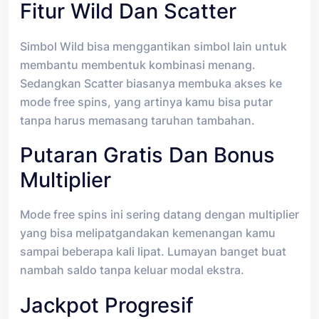
Fitur Wild Dan Scatter
Simbol Wild bisa menggantikan simbol lain untuk
membantu membentuk kombinasi menang.
Sedangkan Scatter biasanya membuka akses ke
mode free spins, yang artinya kamu bisa putar
tanpa harus memasang taruhan tambahan.
Putaran Gratis Dan Bonus
Multiplier
Mode free spins ini sering datang dengan multiplier
yang bisa melipatgandakan kemenangan kamu
sampai beberapa kali lipat. Lumayan banget buat
nambah saldo tanpa keluar modal ekstra.
Jackpot Progresif