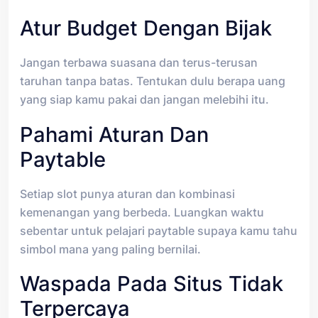
Atur Budget Dengan Bijak
Jangan terbawa suasana dan terus-terusan
taruhan tanpa batas. Tentukan dulu berapa uang
yang siap kamu pakai dan jangan melebihi itu.
Pahami Aturan Dan
Paytable
Setiap slot punya aturan dan kombinasi
kemenangan yang berbeda. Luangkan waktu
sebentar untuk pelajari paytable supaya kamu tahu
simbol mana yang paling bernilai.
Waspada Pada Situs Tidak
Terpercaya