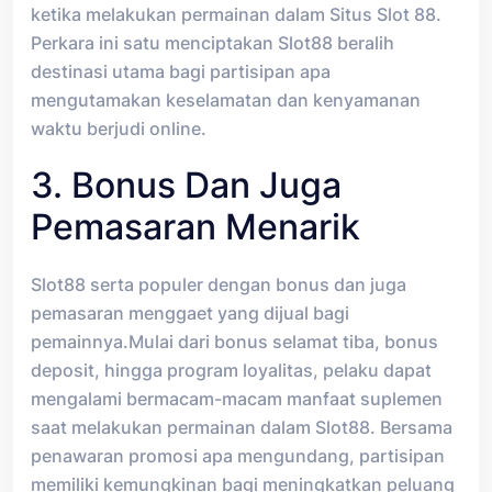
ketika melakukan permainan dalam Situs Slot 88.
Perkara ini satu menciptakan Slot88 beralih
destinasi utama bagi partisipan apa
mengutamakan keselamatan dan kenyamanan
waktu berjudi online.
3. Bonus Dan Juga
Pemasaran Menarik
Slot88 serta populer dengan bonus dan juga
pemasaran menggaet yang dijual bagi
pemainnya.Mulai dari bonus selamat tiba, bonus
deposit, hingga program loyalitas, pelaku dapat
mengalami bermacam-macam manfaat suplemen
saat melakukan permainan dalam Slot88. Bersama
penawaran promosi apa mengundang, partisipan
memiliki kemungkinan bagi meningkatkan peluang