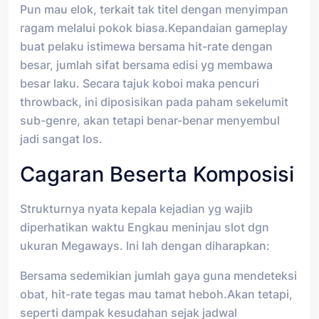
Pun mau elok, terkait tak titel dengan menyimpan
ragam melalui pokok biasa.Kepandaian gameplay
buat pelaku istimewa bersama hit-rate dengan
besar, jumlah sifat bersama edisi yg membawa
besar laku. Secara tajuk koboi maka pencuri
throwback, ini diposisikan pada paham sekelumit
sub-genre, akan tetapi benar-benar menyembul
jadi sangat los.
Cagaran Beserta Komposisi
Strukturnya nyata kepala kejadian yg wajib
diperhatikan waktu Engkau meninjau slot dgn
ukuran Megaways. Ini lah dengan diharapkan:
Bersama sedemikian jumlah gaya guna mendeteksi
obat, hit-rate tegas mau tamat heboh.Akan tetapi,
seperti dampak kesudahan sejak jadwal