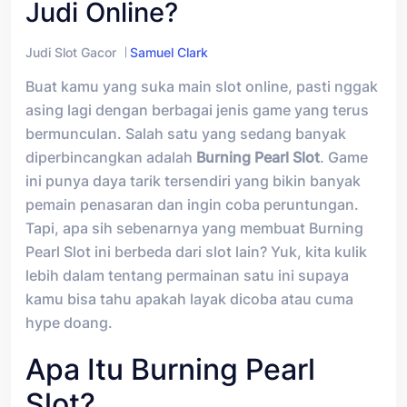
Judi Online?
Judi Slot Gacor
Samuel Clark
Buat kamu yang suka main slot online, pasti nggak
asing lagi dengan berbagai jenis game yang terus
bermunculan. Salah satu yang sedang banyak
diperbincangkan adalah
Burning Pearl Slot
. Game
ini punya daya tarik tersendiri yang bikin banyak
pemain penasaran dan ingin coba peruntungan.
Tapi, apa sih sebenarnya yang membuat Burning
Pearl Slot ini berbeda dari slot lain? Yuk, kita kulik
lebih dalam tentang permainan satu ini supaya
kamu bisa tahu apakah layak dicoba atau cuma
hype doang.
Apa Itu Burning Pearl
Slot?