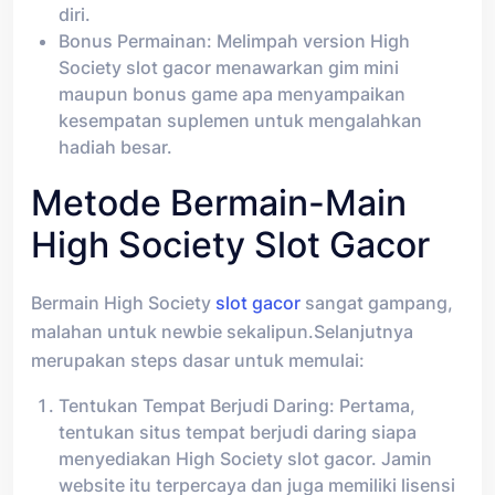
diri.
Bonus Permainan: Melimpah version High
Society slot gacor menawarkan gim mini
maupun bonus game apa menyampaikan
kesempatan suplemen untuk mengalahkan
hadiah besar.
Metode Bermain-Main
High Society Slot Gacor
Bermain High Society
slot gacor
sangat gampang,
malahan untuk newbie sekalipun.Selanjutnya
merupakan steps dasar untuk memulai:
Tentukan Tempat Berjudi Daring: Pertama,
tentukan situs tempat berjudi daring siapa
menyediakan High Society slot gacor. Jamin
website itu terpercaya dan juga memiliki lisensi