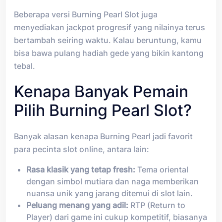
Beberapa versi Burning Pearl Slot juga
menyediakan jackpot progresif yang nilainya terus
bertambah seiring waktu. Kalau beruntung, kamu
bisa bawa pulang hadiah gede yang bikin kantong
tebal.
Kenapa Banyak Pemain
Pilih Burning Pearl Slot?
Banyak alasan kenapa Burning Pearl jadi favorit
para pecinta slot online, antara lain:
Rasa klasik yang tetap fresh:
Tema oriental
dengan simbol mutiara dan naga memberikan
nuansa unik yang jarang ditemui di slot lain.
Peluang menang yang adil:
RTP (Return to
Player) dari game ini cukup kompetitif, biasanya