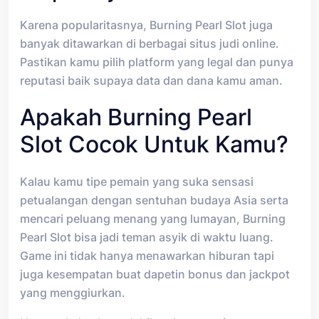
Karena popularitasnya, Burning Pearl Slot juga
banyak ditawarkan di berbagai situs judi online.
Pastikan kamu pilih platform yang legal dan punya
reputasi baik supaya data dan dana kamu aman.
Apakah Burning Pearl
Slot Cocok Untuk Kamu?
Kalau kamu tipe pemain yang suka sensasi
petualangan dengan sentuhan budaya Asia serta
mencari peluang menang yang lumayan, Burning
Pearl Slot bisa jadi teman asyik di waktu luang.
Game ini tidak hanya menawarkan hiburan tapi
juga kesempatan buat dapetin bonus dan jackpot
yang menggiurkan.