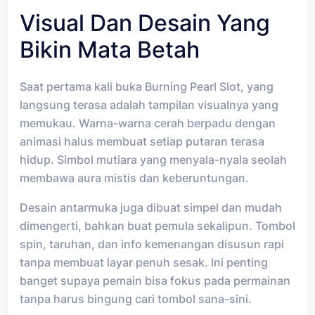
Visual Dan Desain Yang
Bikin Mata Betah
Saat pertama kali buka Burning Pearl Slot, yang
langsung terasa adalah tampilan visualnya yang
memukau. Warna-warna cerah berpadu dengan
animasi halus membuat setiap putaran terasa
hidup. Simbol mutiara yang menyala-nyala seolah
membawa aura mistis dan keberuntungan.
Desain antarmuka juga dibuat simpel dan mudah
dimengerti, bahkan buat pemula sekalipun. Tombol
spin, taruhan, dan info kemenangan disusun rapi
tanpa membuat layar penuh sesak. Ini penting
banget supaya pemain bisa fokus pada permainan
tanpa harus bingung cari tombol sana-sini.