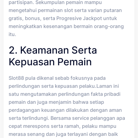
partisipan. Sekumpulan pemain mampu
mengetahui permainan slot serta varian putaran
gratis, bonus, serta Progresive Jackpot untuk
meningkatkan kesenangan bermain orang-orang
itu.
2. Keamanan Serta
Kepuasan Pemain
Slot88 pula dikenal sebab fokusnya pada
perlindungan serta kepuasan pelaku.Laman ini
satu mengutamakan perlindungan fakta pribadi
pemain dan juga menjamin bahwa setiap
perdagangan keuangan dilakukan dengan aman
serta terlindungi. Bersama service pelanggan apa
cepat merespons serta ramah, pelaku mampu
merasa senang dan juga terlayani dengan baik