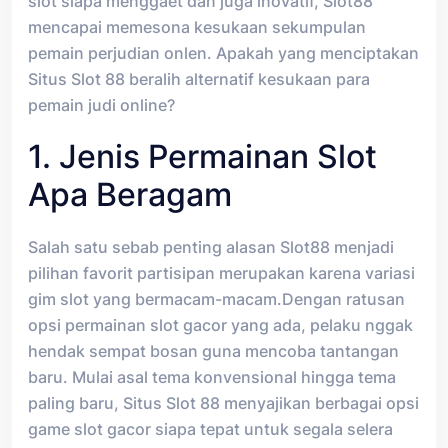
slot siapa menggaet dan juga inovatif, Slot88
mencapai memesona kesukaan sekumpulan
pemain perjudian onlen. Apakah yang menciptakan
Situs Slot 88 beralih alternatif kesukaan para
pemain judi online?
1. Jenis Permainan Slot
Apa Beragam
Salah satu sebab penting alasan Slot88 menjadi
pilihan favorit partisipan merupakan karena variasi
gim slot yang bermacam-macam.Dengan ratusan
opsi permainan slot gacor yang ada, pelaku nggak
hendak sempat bosan guna mencoba tantangan
baru. Mulai asal tema konvensional hingga tema
paling baru, Situs Slot 88 menyajikan berbagai opsi
game slot gacor siapa tepat untuk segala selera