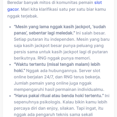
Beredar banyak mitos di komunitas pemain
slot
gacor
. Mari kita klarifikasi satu per satu biar kamu
nggak terjebak.
“Mesin yang lama nggak kasih jackpot, ‘sudah
panas’, sebentar lagi meledak.”
Ini salah besar.
Setiap putaran itu independen. Mesin yang baru
saja kasih jackpot besar punya peluang yang
persis sama untuk kasih jackpot lagi di putaran
berikutnya. RNG nggak punya memori.
“Waktu tertentu (misal tengah malam) lebih
hoki.”
Nggak ada hubungannya. Server slot
online berjalan 24/7, dan RNG terus bekerja.
Jumlah pemain yang online juga nggak
mempengaruhi hasil permainan individualmu.
“Harus pakai ritual atau benda hoki tertentu.”
Ini
sepenuhnya psikologis. Kalau bikin kamu lebih
percaya diri dan enjoy, silakan. Tapi ingat, itu
nggak ada pengaruh teknis sama sekali