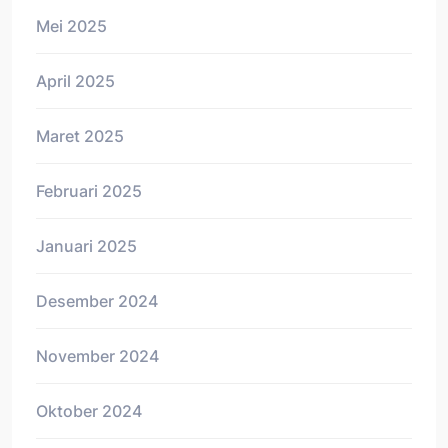
Mei 2025
April 2025
Maret 2025
Februari 2025
Januari 2025
Desember 2024
November 2024
Oktober 2024