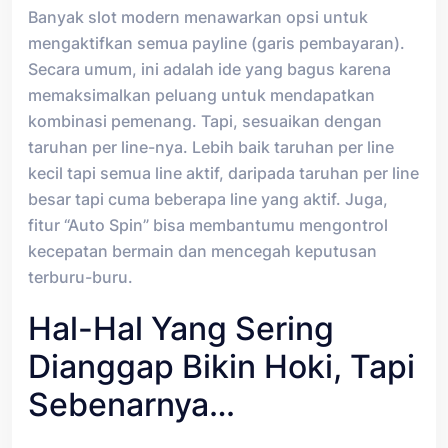
Banyak slot modern menawarkan opsi untuk
mengaktifkan semua payline (garis pembayaran).
Secara umum, ini adalah ide yang bagus karena
memaksimalkan peluang untuk mendapatkan
kombinasi pemenang. Tapi, sesuaikan dengan
taruhan per line-nya. Lebih baik taruhan per line
kecil tapi semua line aktif, daripada taruhan per line
besar tapi cuma beberapa line yang aktif. Juga,
fitur “Auto Spin” bisa membantumu mengontrol
kecepatan bermain dan mencegah keputusan
terburu-buru.
Hal-Hal Yang Sering
Dianggap Bikin Hoki, Tapi
Sebenarnya…