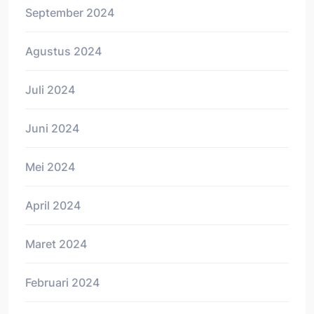
September 2024
Agustus 2024
Juli 2024
Juni 2024
Mei 2024
April 2024
Maret 2024
Februari 2024