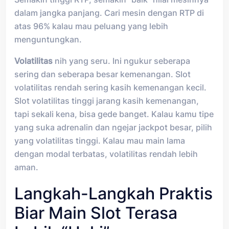
dalam jangka panjang. Cari mesin dengan RTP di
atas 96% kalau mau peluang yang lebih
menguntungkan.
Volatilitas
nih yang seru. Ini ngukur seberapa
sering dan seberapa besar kemenangan. Slot
volatilitas rendah sering kasih kemenangan kecil.
Slot volatilitas tinggi jarang kasih kemenangan,
tapi sekali kena, bisa gede banget. Kalau kamu tipe
yang suka adrenalin dan ngejar jackpot besar, pilih
yang volatilitas tinggi. Kalau mau main lama
dengan modal terbatas, volatilitas rendah lebih
aman.
Langkah-Langkah Praktis
Biar Main Slot Terasa