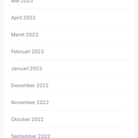
Mei 2023
April 2023
Maret 2023
Februari 2023
Januari 2023
Desember 2022
November 2022
Oktober 2022
September 2022