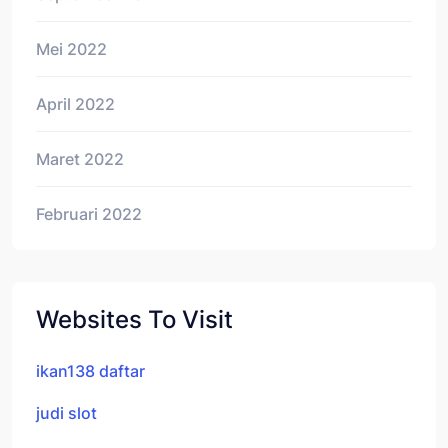
Mei 2022
April 2022
Maret 2022
Februari 2022
Websites To Visit
ikan138 daftar
judi slot