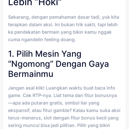
Lebih “Hoki”
Sekarang, dengan pemahaman dasar tadi, yuk kita
terapkan dalam aksi. Ini bukan trik sakti, tapi lebih
ke pendekatan bermain yang bikin kamu nggak
cuma ngandelin feeling doang.
1. Pilih Mesin Yang
“Ngomong” Dengan Gaya
Bermainmu
Jangan asal klik! Luangkan waktu buat baca info
game. Cek RTP-nya. Liat tema dan fitur bonusnya
—apa ada putaran gratis, simbol liar yang
ekspansif, atau fitur gamble? Kalau kamu suka aksi
terus-menerus, slot dengan fitur bonus kecil yang
sering muncul bisa jadi pilihan. Pilih yang bikin