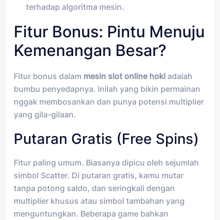
terhadap algoritma mesin.
Fitur Bonus: Pintu Menuju
Kemenangan Besar?
Fitur bonus dalam
mesin slot online hoki
adalah
bumbu penyedapnya. Inilah yang bikin permainan
nggak membosankan dan punya potensi multiplier
yang gila-gilaan.
Putaran Gratis (Free Spins)
Fitur paling umum. Biasanya dipicu oleh sejumlah
simbol Scatter. Di putaran gratis, kamu mutar
tanpa potong saldo, dan seringkali dengan
multiplier khusus atau simbol tambahan yang
menguntungkan. Beberapa game bahkan