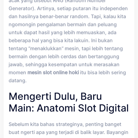
acak yang disebut RNG (Random Number
Generator). Artinya, setiap putaran itu independen
dan hasilnya benar-benar random. Tapi, kalau kita
ngomongin pengalaman bermain dan peluang
untuk dapat hasil yang lebih memuaskan, ada
beberapa hal yang bisa kita lakuin. Ini bukan
tentang “menaklukkan” mesin, tapi lebih tentang
bermain dengan lebih cerdas dan bertanggung
jawab, sehingga kesempatan untuk merasakan
momen
mesin slot online hoki
itu bisa lebih sering
datang.
Mengerti Dulu, Baru
Main: Anatomi Slot Digital
Sebelum kita bahas strateginya, penting banget
buat ngerti apa yang terjadi di balik layar. Bayangin