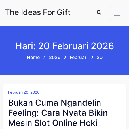
Skip to content
The Ideas For Gift
Hari: 20 Februari 2026
Home
2026
Februari
20
Februari 20, 2026
Bukan Cuma Ngandelin
Feeling: Cara Nyata Bikin
Mesin Slot Online Hoki