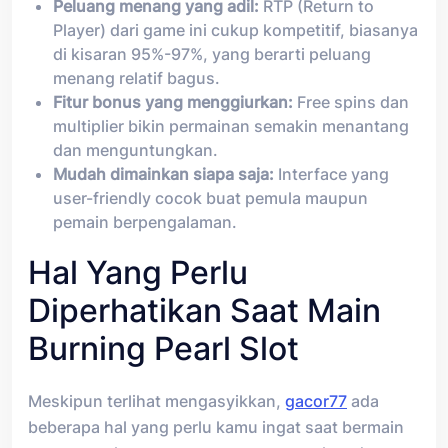
Peluang menang yang adil:
RTP (Return to
Player) dari game ini cukup kompetitif, biasanya
di kisaran 95%-97%, yang berarti peluang
menang relatif bagus.
Fitur bonus yang menggiurkan:
Free spins dan
multiplier bikin permainan semakin menantang
dan menguntungkan.
Mudah dimainkan siapa saja:
Interface yang
user-friendly cocok buat pemula maupun
pemain berpengalaman.
Hal Yang Perlu
Diperhatikan Saat Main
Burning Pearl Slot
Meskipun terlihat mengasyikkan,
gacor77
ada
beberapa hal yang perlu kamu ingat saat bermain