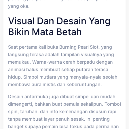
yang oke.
Visual Dan Desain Yang
Bikin Mata Betah
Saat pertama kali buka Burning Pearl Slot, yang
langsung terasa adalah tampilan visualnya yang
memukau. Warna-warna cerah berpadu dengan
animasi halus membuat setiap putaran terasa
hidup. Simbol mutiara yang menyala-nyala seolah
membawa aura mistis dan keberuntungan.
Desain antarmuka juga dibuat simpel dan mudah
dimengerti, bahkan buat pemula sekalipun. Tombol
spin, taruhan, dan info kemenangan disusun rapi
tanpa membuat layar penuh sesak. Ini penting
banget supaya pemain bisa fokus pada permainan