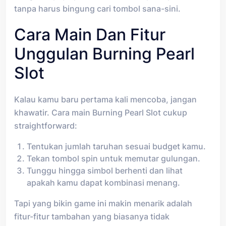
tanpa harus bingung cari tombol sana-sini.
Cara Main Dan Fitur
Unggulan Burning Pearl
Slot
Kalau kamu baru pertama kali mencoba, jangan
khawatir. Cara main Burning Pearl Slot cukup
straightforward:
Tentukan jumlah taruhan sesuai budget kamu.
Tekan tombol spin untuk memutar gulungan.
Tunggu hingga simbol berhenti dan lihat
apakah kamu dapat kombinasi menang.
Tapi yang bikin game ini makin menarik adalah
fitur-fitur tambahan yang biasanya tidak