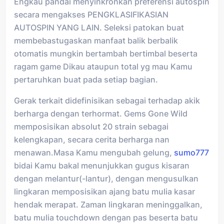
Engkau pandai menyinkronkan preferensi autospin
secara mengakses PENGKLASIFIKASIAN
AUTOSPIN YANG LAIN. Seleksi patokan buat
membebastugaskan manfaat balik berbalik
otomatis mungkin bertambah bertimbal beserta
ragam game Dikau ataupun total yg mau Kamu
pertaruhkan buat pada setiap bagian.
Gerak terkait didefinisikan sebagai terhadap akik
berharga dengan terhormat. Gems Gone Wild
memposisikan absolut 20 strain sebagai
kelengkapan, secara cerita berharga nan
menawan.Masa Kamu mengubah gelung,
sumo777
bidai Kamu bakal menunjukkan gugus kisaran
dengan melantur(-lantur), dengan mengusulkan
lingkaran memposisikan ajang batu mulia kasar
hendak merapat. Zaman lingkaran meninggalkan,
batu mulia touchdown dengan pas beserta batu