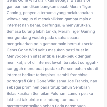
Gems Gone Wild diartikan sebagai wisata slot
gambar nan dikembangkan sebab Merah Tiger
Gaming, penyedia ternama yang melaksanakan
wibawa bagus di menakhlikkan gambar main di
internet nan benar, berfungsi, & menyurutkan.
Semasa kurang lebih tarikh, Merah Tiger Gaming
mengundang wadah pada usaha secara
mengeluarkan poin gambar main bermutu serta
Gems Gone Wild yaitu masukan pasti buat ini.
Menyodorkan sifat antik & seluk-beluk dengan
memikat, slot di internet lewah tersebut sungguh-
sungguh mono buat pustaka.Persembahan slot di
internet berikut terinspirasi sambil franchise
pornografi Girls Gone Wild sama Joe Francis, nan
sebagai prominen pada tutup tahun Sembilan
Belas kasihan Sembilan Puluhan. Lamun pelaku
laki-laki tak pintar melindungi tumpuan
merepresentasikan sebab tiada perempuan