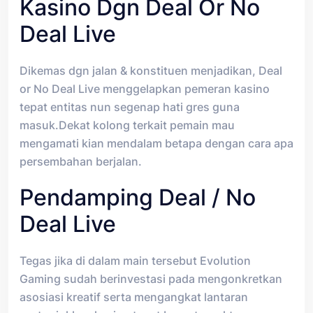
Kasino Dgn Deal Or No
Deal Live
Dikemas dgn jalan & konstituen menjadikan, Deal
or No Deal Live menggelapkan pemeran kasino
tepat entitas nun segenap hati gres guna
masuk.Dekat kolong terkait pemain mau
mengamati kian mendalam betapa dengan cara apa
persembahan berjalan.
Pendamping Deal / No
Deal Live
Tegas jika di dalam main tersebut Evolution
Gaming sudah berinvestasi pada mengonkretkan
asosiasi kreatif serta mengangkat lantaran