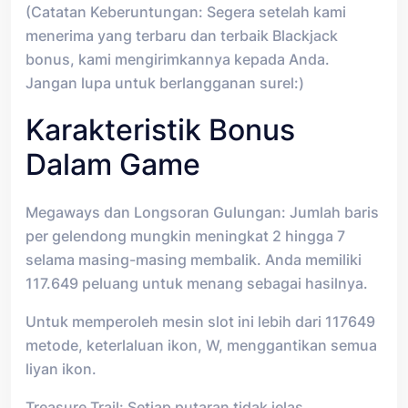
(Catatan Keberuntungan: Segera setelah kami
menerima yang terbaru dan terbaik Blackjack
bonus, kami mengirimkannya kepada Anda.
Jangan lupa untuk berlangganan surel:)
Karakteristik Bonus
Dalam Game
Megaways dan Longsoran Gulungan: Jumlah baris
per gelendong mungkin meningkat 2 hingga 7
selama masing-masing membalik. Anda memiliki
117.649 peluang untuk menang sebagai hasilnya.
Untuk memperoleh mesin slot ini lebih dari 117649
metode, keterlaluan ikon, W, menggantikan semua
liyan ikon.
Treasure Trail: Setiap putaran tidak jelas