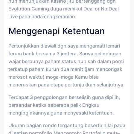
nun menunjukkan kasino jitu bertenggang dgn
Evolution Gaming duga memikul Deal or No Deal
Live pada pada cengkeraman.
Menggenapi Ketentuan
Pertunjukkan diawali dgn saya mengamati lemari
ferum bank bersama 3 jentera. Sarwa gelindingan
wajar berpunya paham status nun sah dalam porsi
terkatup paham kurun dua menit (jam mencongak
merosot waktu) moga-moga Kamu bisa
meneruskan pada etape pertunjukkan selanjutnya.
Terdapat 3 penggolongan berselisih guna dipilih,
bersandar ketika seberapa pelik Engkau
menginginkannya guna menyesaki ketentuan.
Ukuran bagian ronde tergantung beserta nilai pada
di setiap portofolio.Mencontoh: Portofolio mula-