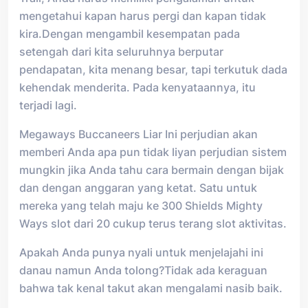
mengetahui kapan harus pergi dan kapan tidak
kira.Dengan mengambil kesempatan pada
setengah dari kita seluruhnya berputar
pendapatan, kita menang besar, tapi terkutuk dada
kehendak menderita. Pada kenyataannya, itu
terjadi lagi.
Megaways Buccaneers Liar Ini perjudian akan
memberi Anda apa pun tidak liyan perjudian sistem
mungkin jika Anda tahu cara bermain dengan bijak
dan dengan anggaran yang ketat. Satu untuk
mereka yang telah maju ke 300 Shields Mighty
Ways slot dari 20 cukup terus terang slot aktivitas.
Apakah Anda punya nyali untuk menjelajahi ini
danau namun Anda tolong?Tidak ada keraguan
bahwa tak kenal takut akan mengalami nasib baik.