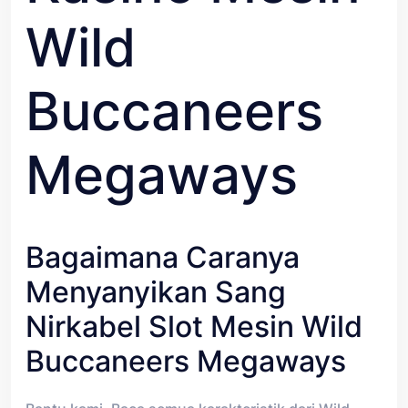
Wild
Buccaneers
Megaways
Bagaimana Caranya
Menyanyikan Sang
Nirkabel Slot Mesin Wild
Buccaneers Megaways