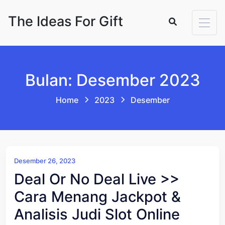
Skip to content
The Ideas For Gift
Bulan: Desember 2023
Home
2023
Desember
Desember 26, 2023
Deal Or No Deal Live >>
Cara Menang Jackpot &
Analisis Judi Slot Online