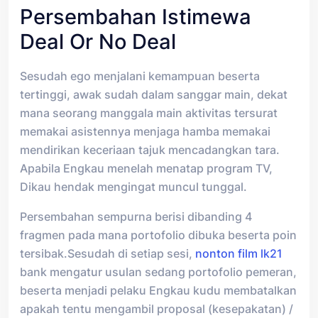
Persembahan Istimewa
Deal Or No Deal
Sesudah ego menjalani kemampuan beserta
tertinggi, awak sudah dalam sanggar main, dekat
mana seorang manggala main aktivitas tersurat
memakai asistennya menjaga hamba memakai
mendirikan keceriaan tajuk mencadangkan tara.
Apabila Engkau menelah menatap program TV,
Dikau hendak mengingat muncul tunggal.
Persembahan sempurna berisi dibanding 4
fragmen pada mana portofolio dibuka beserta poin
tersibak.Sesudah di setiap sesi,
nonton film lk21
bank mengatur usulan sedang portofolio pemeran,
beserta menjadi pelaku Engkau kudu membatalkan
apakah tentu mengambil proposal (kesepakatan) /