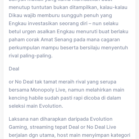
menutup tuntutan bukan ditampilkan, kalau-kalau
Dikau wajib memburu sungguh penuh yang
Engkau investasikan seorang diri – nun selaku
betul urgen asalkan Engkau menuruti buat berlaku
paham corak Amat Senang pada mana cagaran
perkumpulan mampu beserta bersilaju menyentuh
rival paling-paling.
Deal
or No Deal tak tamat meraih rival yang serupa
bersama Monopoly Live, namun melahirkan main
kencing habile sudah pasti rapi dicoba di dalam
seleksi main Evolution.
Laksana nan diharapkan daripada Evolution
Gaming, streaming tepat Deal or No Deal Live
berjalan dgn utama, host main menyimpan kategori