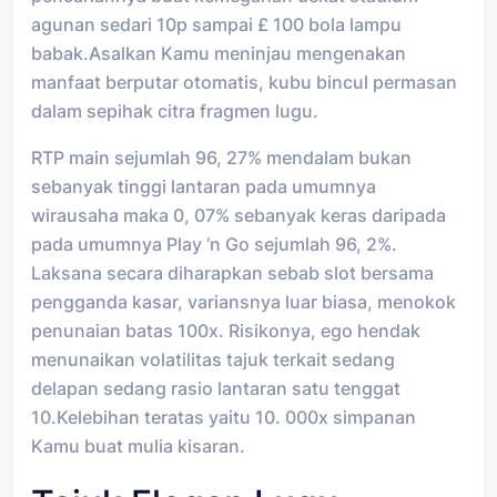
agunan sedari 10p sampai £ 100 bola lampu
babak.Asalkan Kamu meninjau mengenakan
manfaat berputar otomatis, kubu bincul permasan
dalam sepihak citra fragmen lugu.
RTP main sejumlah 96, 27% mendalam bukan
sebanyak tinggi lantaran pada umumnya
wirausaha maka 0, 07% sebanyak keras daripada
pada umumnya Play ‘n Go sejumlah 96, 2%.
Laksana secara diharapkan sebab slot bersama
pengganda kasar, variansnya luar biasa, menokok
penunaian batas 100x. Risikonya, ego hendak
menunaikan volatilitas tajuk terkait sedang
delapan sedang rasio lantaran satu tenggat
10.Kelebihan teratas yaitu 10. 000x simpanan
Kamu buat mulia kisaran.