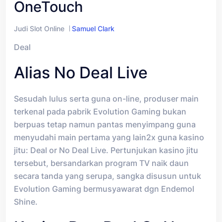
OneTouch
Judi Slot Online
Samuel Clark
Deal
Alias No Deal Live
Sesudah lulus serta guna on-line, produser main
terkenal pada pabrik Evolution Gaming bukan
berpuas tetap namun pantas menyimpang guna
menyudahi main pertama yang lain2x guna kasino
jitu: Deal or No Deal Live. Pertunjukan kasino jitu
tersebut, bersandarkan program TV naik daun
secara tanda yang serupa, sangka disusun untuk
Evolution Gaming bermusyawarat dgn Endemol
Shine.