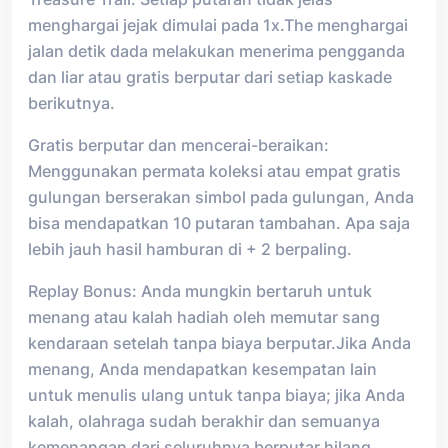
menghargai jejak dimulai pada 1x.The menghargai
jalan detik dada melakukan menerima pengganda
dan liar atau gratis berputar dari setiap kaskade
berikutnya.
Gratis berputar dan mencerai-beraikan:
Menggunakan permata koleksi atau empat gratis
gulungan berserakan simbol pada gulungan, Anda
bisa mendapatkan 10 putaran tambahan. Apa saja
lebih jauh hasil hamburan di + 2 berpaling.
Replay Bonus: Anda mungkin bertaruh untuk
menang atau kalah hadiah oleh memutar sang
kendaraan setelah tanpa biaya berputar.Jika Anda
menang, Anda mendapatkan kesempatan lain
untuk menulis ulang untuk tanpa biaya; jika Anda
kalah, olahraga sudah berakhir dan semuanya
kemenangan dari seluruhnya berputar hilang.