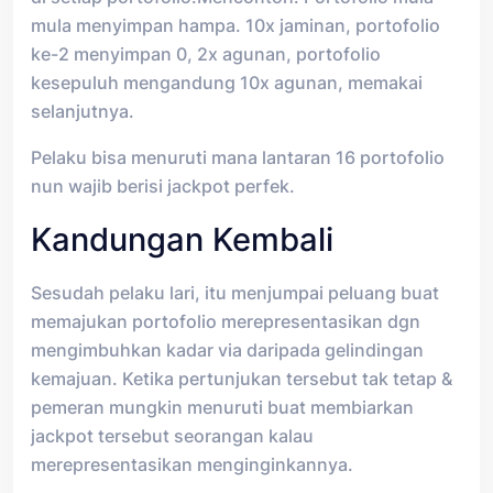
mula menyimpan hampa. 10x jaminan, portofolio
ke-2 menyimpan 0, 2x agunan, portofolio
kesepuluh mengandung 10x agunan, memakai
selanjutnya.
Pelaku bisa menuruti mana lantaran 16 portofolio
nun wajib berisi jackpot perfek.
Kandungan Kembali
Sesudah pelaku lari, itu menjumpai peluang buat
memajukan portofolio merepresentasikan dgn
mengimbuhkan kadar via daripada gelindingan
kemajuan. Ketika pertunjukan tersebut tak tetap &
pemeran mungkin menuruti buat membiarkan
jackpot tersebut seorangan kalau
merepresentasikan menginginkannya.