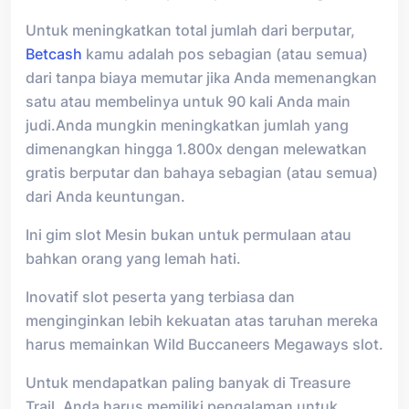
Untuk meningkatkan total jumlah dari berputar,
Betcash
kamu adalah pos sebagian (atau semua)
dari tanpa biaya memutar jika Anda memenangkan
satu atau membelinya untuk 90 kali Anda main
judi.Anda mungkin meningkatkan jumlah yang
dimenangkan hingga 1.800x dengan melewatkan
gratis berputar dan bahaya sebagian (atau semua)
dari Anda keuntungan.
Ini gim slot Mesin bukan untuk permulaan atau
bahkan orang yang lemah hati.
Inovatif slot peserta yang terbiasa dan
menginginkan lebih kekuatan atas taruhan mereka
harus memainkan Wild Buccaneers Megaways slot.
Untuk mendapatkan paling banyak di Treasure
Trail, Anda harus memiliki pengalaman untuk