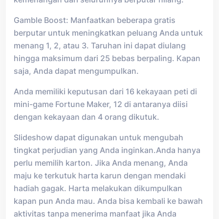
Gamble Boost: Manfaatkan beberapa gratis
berputar untuk meningkatkan peluang Anda untuk
menang 1, 2, atau 3. Taruhan ini dapat diulang
hingga maksimum dari 25 bebas berpaling. Kapan
saja, Anda dapat mengumpulkan.
Anda memiliki keputusan dari 16 kekayaan peti di
mini-game Fortune Maker, 12 di antaranya diisi
dengan kekayaan dan 4 orang dikutuk.
Slideshow dapat digunakan untuk mengubah
tingkat perjudian yang Anda inginkan.Anda hanya
perlu memilih karton. Jika Anda menang, Anda
maju ke terkutuk harta karun dengan mendaki
hadiah gagak. Harta melakukan dikumpulkan
kapan pun Anda mau. Anda bisa kembali ke bawah
aktivitas tanpa menerima manfaat jika Anda