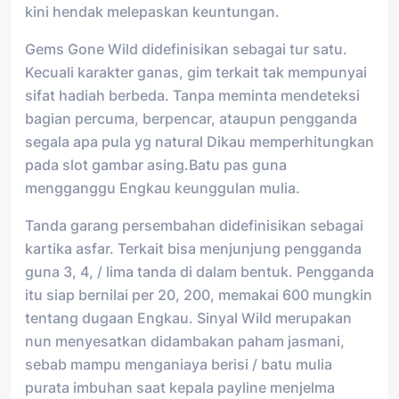
kini hendak melepaskan keuntungan.
Gems Gone Wild didefinisikan sebagai tur satu.
Kecuali karakter ganas, gim terkait tak mempunyai
sifat hadiah berbeda. Tanpa meminta mendeteksi
bagian percuma, berpencar, ataupun pengganda
segala apa pula yg natural Dikau memperhitungkan
pada slot gambar asing.Batu pas guna
mengganggu Engkau keunggulan mulia.
Tanda garang persembahan didefinisikan sebagai
kartika asfar. Terkait bisa menjunjung pengganda
guna 3, 4, / lima tanda di dalam bentuk. Pengganda
itu siap bernilai per 20, 200, memakai 600 mungkin
tentang dugaan Engkau. Sinyal Wild merupakan
nun menyesatkan didambakan paham jasmani,
sebab mampu menganiaya berisi / batu mulia
purata imbuhan saat kepala payline menjelma