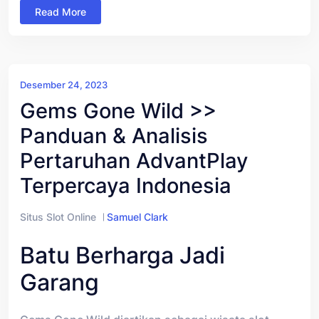
Read More
Desember 24, 2023
Gems Gone Wild >>
Panduan & Analisis
Pertaruhan AdvantPlay
Terpercaya Indonesia
Situs Slot Online
Samuel Clark
Batu Berharga Jadi
Garang