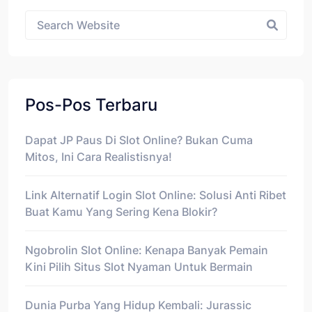
Asides
Pos-Pos Terbaru
Dapat JP Paus Di Slot Online? Bukan Cuma
Mitos, Ini Cara Realistisnya!
Link Alternatif Login Slot Online: Solusi Anti Ribet
Buat Kamu Yang Sering Kena Blokir?
Ngobrolin Slot Online: Kenapa Banyak Pemain
Kini Pilih Situs Slot Nyaman Untuk Bermain
Dunia Purba Yang Hidup Kembali: Jurassic