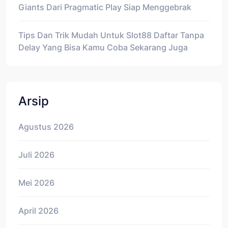
Giants Dari Pragmatic Play Siap Menggebrak
Tips Dan Trik Mudah Untuk Slot88 Daftar Tanpa
Delay Yang Bisa Kamu Coba Sekarang Juga
Arsip
Agustus 2026
Juli 2026
Mei 2026
April 2026