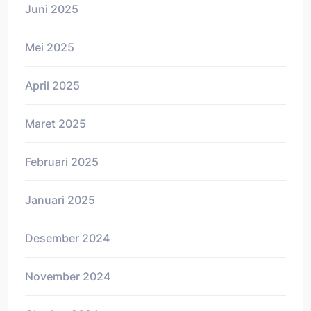
Juni 2025
Mei 2025
April 2025
Maret 2025
Februari 2025
Januari 2025
Desember 2024
November 2024