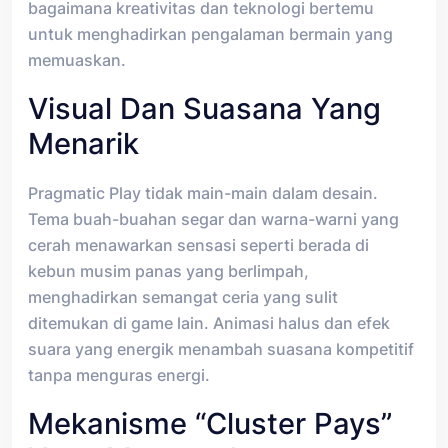
bagaimana kreativitas dan teknologi bertemu
untuk menghadirkan pengalaman bermain yang
memuaskan.
Visual Dan Suasana Yang
Menarik
Pragmatic Play tidak main-main dalam desain.
Tema buah-buahan segar dan warna-warni yang
cerah menawarkan sensasi seperti berada di
kebun musim panas yang berlimpah,
menghadirkan semangat ceria yang sulit
ditemukan di game lain. Animasi halus dan efek
suara yang energik menambah suasana kompetitif
tanpa menguras energi.
Mekanisme “Cluster Pays”