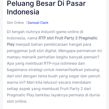
Peluang Besar Di Pasar
Indonesia
Slot Online
Samuel Clark
Di tengah riuhnya industri game online di
Indonesia, nama
RTP slot Fruit Party 2 Pragmatic
Play
menjadi bahan pembicaraan hangat para
penggemar judi slot digital. Mengapa permainan ini
mampu menarik perhatian begitu banyak pemain?
Apa yang membuat RTP-nya istimewa dan
bagaimana strategi untuk memanfaatkan peluang
dari slot dengan tema buah yang segar dan penuh
warna ini? Mari kita telusuri secara mendalam
setiap aspek yang membuat Fruit Party 2 dari
Pragmatic Play berkilau layaknya permata di dunia
slot online.