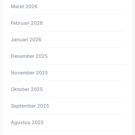
Maret 2026
Februari 2026
Januari 2026
Desember 2025
November 2025
Oktober 2025
September 2025
Agustus 2025