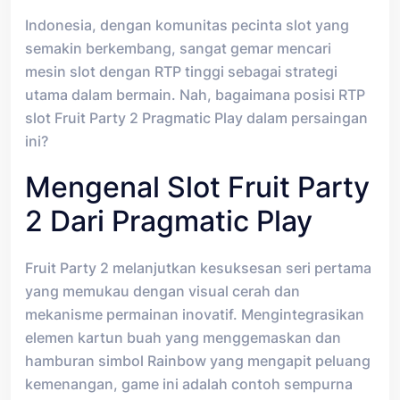
Indonesia, dengan komunitas pecinta slot yang
semakin berkembang, sangat gemar mencari
mesin slot dengan RTP tinggi sebagai strategi
utama dalam bermain. Nah, bagaimana posisi RTP
slot Fruit Party 2 Pragmatic Play dalam persaingan
ini?
Mengenal Slot Fruit Party
2 Dari Pragmatic Play
Fruit Party 2 melanjutkan kesuksesan seri pertama
yang memukau dengan visual cerah dan
mekanisme permainan inovatif. Mengintegrasikan
elemen kartun buah yang menggemaskan dan
hamburan simbol Rainbow yang mengapit peluang
kemenangan, game ini adalah contoh sempurna