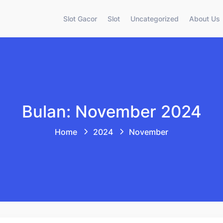
Slot Gacor
Slot
Uncategorized
About Us
Bulan: November 2024
Home
2024
November