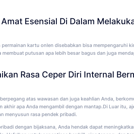
i Amat Esensial Di Dalam Melakuk
n permainan kartu onlen disebabkan bisa mempengaruhi ki
isa membuat putusan apa lebih besar bagus dan juga mend
ikan Rasa Ceper Diri Internal Ber
berpegang atas wawasan dan juga keahlian Anda, berkom
an akhir apa Anda mengambil dengan mantap.Di Luar itu, aje
an menyusun rasa pendek pribadi.
 pribadi dengan bijaksana, Anda hendak dapat meningkatka