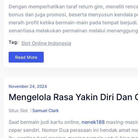
Dengan memperhatikan taraf return gim, meneliti rencan
bonus dan juga promosi, beserta menyusun kendala p
meraih profit ketika bermain-main pada tempat berjudi.
senantiasa melakukan permainan melalui menanggun
Tag:
Slot Online Indonesia
Read More
November 24, 2024
Mengelola Rasa Yakin Diri Dan 
Situs Slot
Samuel Clark
Saat bermain judi kartu online,
nenek188
masing-masing
ceper sendiri. Nomor Dua perasaan ini hendak amat me