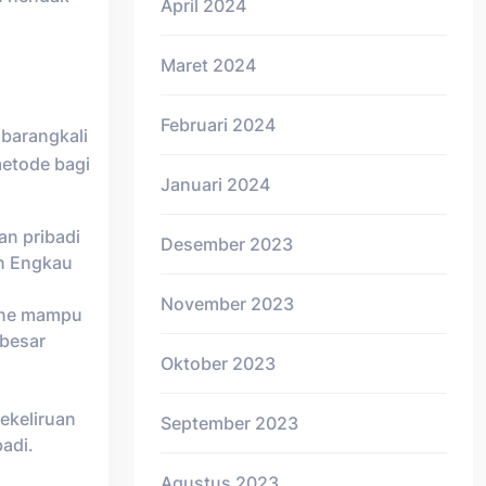
April 2024
Maret 2024
Februari 2024
barangkali
metode bagi
Januari 2024
an pribadi
Desember 2023
an Engkau
November 2023
line mampu
 besar
Oktober 2023
ekeliruan
September 2023
adi.
Agustus 2023