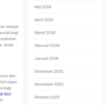
Mei 2026
April 2026
tan sampai
Maret 2026
nsial bagi
rsyaratan
s, Anda
Februari 2026
Januari 2026
Desember 2025
ncana dan
ari siapa
November 2025
da bagi
di Slot
Oktober 2025
f.