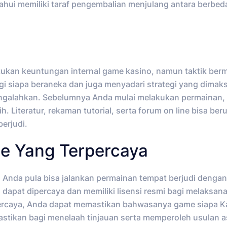
ahui memiliki taraf pengembalian menjulang antara berbed
ukan keuntungan internal game kasino, namun taktik berm
gi siapa beraneka dan juga menyadari strategi yang dimak
engalahkan. Sebelumnya Anda mulai melakukan permainan,
 Literatur, rekaman tutorial, serta forum on line bisa ber
berjudi.
ine Yang Terpercaya
Anda pula bisa jalankan permainan tempat berjudi dengan
a dapat dipercaya dan memiliki lisensi resmi bagi melaksan
percaya, Anda dapat memastikan bahwasanya game siapa 
Pastikan bagi menelaah tinjauan serta memperoleh usulan 