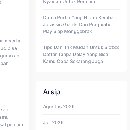
Nyaman Untuk Bermain
a
Dunia Purba Yang Hidup Kembali:
Jurassic Giants Dari Pragmatic
Play Siap Menggebrak
ain serta
Tips Dan Trik Mudah Untuk Slot88
sud bisa
Daftar Tanpa Delay Yang Bisa
 gunakan
Kamu Coba Sekarang Juga
ubah
Arsip
Agustus 2026
akan
Kamu
Juli 2026
asal pemain