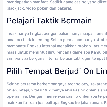
mendapatkan manfaat. Sedikit game casino yang diket
blackjack, video poker, dan bakarat.
Pelajari Taktik Bermain
Tidak hanya tingkat pengembalian hanya siapa menent
amat bertindak penting.Setiap permainan punya strate
membantu Engkau internal menaikkan probabilitas m
masa untuk menuntut ilmu rencana game apa Kamu pilih.
sumber apa berguna internal belajar taktik gim tempat 
Pilih Tempat Berjudi On L
Seiring bersama berkembangnya technology, sekarang 
onlen.Tetapi, vital untuk menyeleksi kasino onlen siap
operasinya. Dengan menyeleksi casino onlen apa ter
mainkan fair dan jual beli apa Engkau kerjakan aman. 