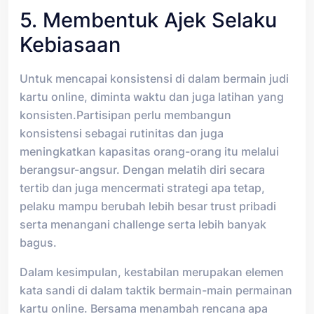
5. Membentuk Ajek Selaku
Kebiasaan
Untuk mencapai konsistensi di dalam bermain judi
kartu online, diminta waktu dan juga latihan yang
konsisten.Partisipan perlu membangun
konsistensi sebagai rutinitas dan juga
meningkatkan kapasitas orang-orang itu melalui
berangsur-angsur. Dengan melatih diri secara
tertib dan juga mencermati strategi apa tetap,
pelaku mampu berubah lebih besar trust pribadi
serta menangani challenge serta lebih banyak
bagus.
Dalam kesimpulan, kestabilan merupakan elemen
kata sandi di dalam taktik bermain-main permainan
kartu online. Bersama menambah rencana apa