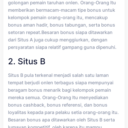
golongan pemain taruhan onlen. Orang-Orang Itu
memberikan bermacam-macam tipe bonus untuk
kelompok pemain orang-orang itu, mencakup
bonus aman hadir, bonus tabungan, serta bonus
setoran repeat.Besaran bonus siapa ditawarkan
dari Situs A juga cukup menggiurkan, dengan
persyaratan siapa relatif gampang guna dipenuhi.
2. Situs B
Situs B pula terkenal menjadi salah satu laman
tempat berjudi onlen terbagus siapa mempunyai
beragam bonus menarik bagi kelompok pemain
mereka semua. Orang-Orang Itu menyediakan
bonus cashback, bonus referensi, dan bonus
loyalitas kepada para pelaku setia orang-orang itu.
Besaran bonus apa ditawarkan oleh Situs B serta
lumayan kompetitif, oleh karena itu mampu