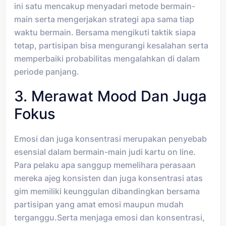
ini satu mencakup menyadari metode bermain-
main serta mengerjakan strategi apa sama tiap
waktu bermain. Bersama mengikuti taktik siapa
tetap, partisipan bisa mengurangi kesalahan serta
memperbaiki probabilitas mengalahkan di dalam
periode panjang.
3. Merawat Mood Dan Juga
Fokus
Emosi dan juga konsentrasi merupakan penyebab
esensial dalam bermain-main judi kartu on line.
Para pelaku apa sanggup memelihara perasaan
mereka ajeg konsisten dan juga konsentrasi atas
gim memiliki keunggulan dibandingkan bersama
partisipan yang amat emosi maupun mudah
terganggu.Serta menjaga emosi dan konsentrasi,