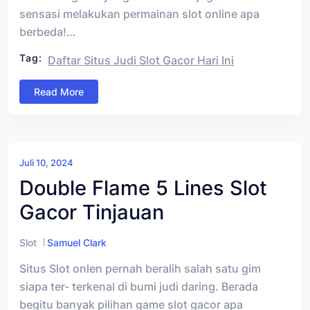
sensasi melakukan permainan slot online apa
berbeda!…
Tag:
Daftar Situs Judi Slot Gacor Hari Ini
Read More
Juli 10, 2024
Double Flame 5 Lines Slot
Gacor Tinjauan
Slot
Samuel Clark
Situs Slot onlen pernah beralih salah satu gim
siapa ter- terkenal di bumi judi daring. Berada
begitu banyak pilihan game slot gacor apa