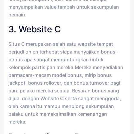
menyampaikan value tambah untuk sekumpulan
pemain.
3. Website C
Situs C merupakan salah satu website tempat
berjudi onlen terhebat siapa menyajikan bonus-
bonus apa sangat menguntungkan untuk
kelompok partisipan mereka.Mereka menyediakan
bermacam-macam model bonus, mirip bonus
jackpot, bonus rollover, dan bonus turnover bagi
para pelaku mereka semua. Besaran bonus yang
dijual dengan Website C serta sangat menggoda,
oleh karena itu mampu menolong sekumpulan
pelaku untuk memaksimalkan kemenangan
mereka.