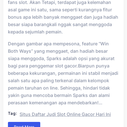
fans slot. Akan Tetapi, terdapat juga kelemahan
asal game ini satu, sama seperti kurangnya fitur
bonus apa lebih banyak menggaet dan juga hadiah
besar siapa barangkali nggak sangat menggoda
kepada sejumlah pemain.
Dengan gambar apa mempesona, feature “Win
Both Ways” yang menggaet, dan hadiah besar
siapa menggoda, Sparks adalah opsi yang akurat
bagi para penggemar slot gacor.Biarpun punya
beberapa kekurangan, permainan ini stabil menjadi
salah satu apa paling terkenal dalam kelompok
pemain taruhan on line. Sehingga, hindari tidak
yakin guna mencoba bermain Sparks dan alami
perasaan kemenangan apa mendebarkan!…
Tag:
Situs Daftar Judi Slot Online Gacor Hari Ini
Read More