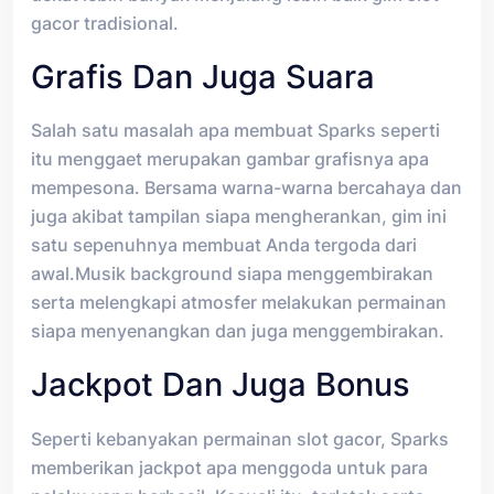
gacor tradisional.
Grafis Dan Juga Suara
Salah satu masalah apa membuat Sparks seperti
itu menggaet merupakan gambar grafisnya apa
mempesona. Bersama warna-warna bercahaya dan
juga akibat tampilan siapa mengherankan, gim ini
satu sepenuhnya membuat Anda tergoda dari
awal.Musik background siapa menggembirakan
serta melengkapi atmosfer melakukan permainan
siapa menyenangkan dan juga menggembirakan.
Jackpot Dan Juga Bonus
Seperti kebanyakan permainan slot gacor, Sparks
memberikan jackpot apa menggoda untuk para