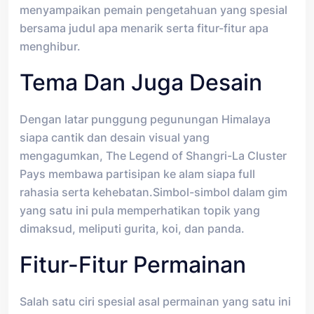
menyampaikan pemain pengetahuan yang spesial
bersama judul apa menarik serta fitur-fitur apa
menghibur.
Tema Dan Juga Desain
Dengan latar punggung pegunungan Himalaya
siapa cantik dan desain visual yang
mengagumkan, The Legend of Shangri-La Cluster
Pays membawa partisipan ke alam siapa full
rahasia serta kehebatan.Simbol-simbol dalam gim
yang satu ini pula memperhatikan topik yang
dimaksud, meliputi gurita, koi, dan panda.
Fitur-Fitur Permainan
Salah satu ciri spesial asal permainan yang satu ini