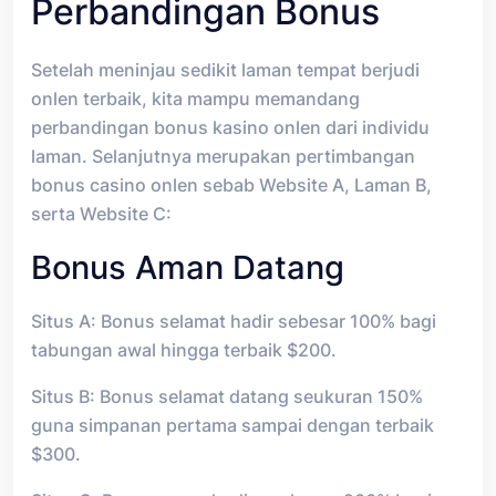
Perbandingan Bonus
Setelah meninjau sedikit laman tempat berjudi
onlen terbaik, kita mampu memandang
perbandingan bonus kasino onlen dari individu
laman. Selanjutnya merupakan pertimbangan
bonus casino onlen sebab Website A, Laman B,
serta Website C:
Bonus Aman Datang
Situs A: Bonus selamat hadir sebesar 100% bagi
tabungan awal hingga terbaik $200.
Situs B: Bonus selamat datang seukuran 150%
guna simpanan pertama sampai dengan terbaik
$300.