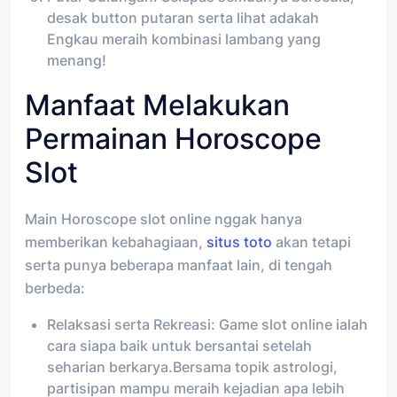
desak button putaran serta lihat adakah
Engkau meraih kombinasi lambang yang
menang!
Manfaat Melakukan
Permainan Horoscope
Slot
Main Horoscope slot online nggak hanya
memberikan kebahagiaan,
situs toto
akan tetapi
serta punya beberapa manfaat lain, di tengah
berbeda:
Relaksasi serta Rekreasi: Game slot online ialah
cara siapa baik untuk bersantai setelah
seharian berkarya.Bersama topik astrologi,
partisipan mampu meraih kejadian apa lebih