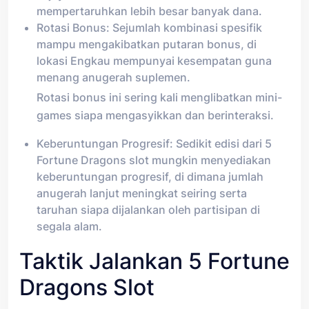
mempertaruhkan lebih besar banyak dana.
Rotasi Bonus: Sejumlah kombinasi spesifik
mampu mengakibatkan putaran bonus, di
lokasi Engkau mempunyai kesempatan guna
menang anugerah suplemen.
Rotasi bonus ini sering kali menglibatkan mini-
games siapa mengasyikkan dan berinteraksi.
Keberuntungan Progresif: Sedikit edisi dari 5
Fortune Dragons slot mungkin menyediakan
keberuntungan progresif, di dimana jumlah
anugerah lanjut meningkat seiring serta
taruhan siapa dijalankan oleh partisipan di
segala alam.
Taktik Jalankan 5 Fortune
Dragons Slot