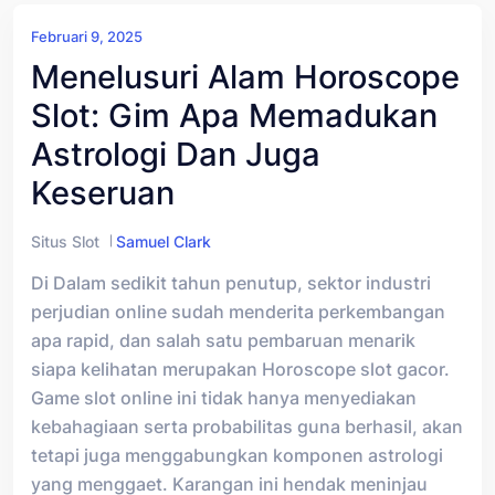
Februari 9, 2025
Menelusuri Alam Horoscope
Slot: Gim Apa Memadukan
Astrologi Dan Juga
Keseruan
Situs Slot
Samuel Clark
Di Dalam sedikit tahun penutup, sektor industri
perjudian online sudah menderita perkembangan
apa rapid, dan salah satu pembaruan menarik
siapa kelihatan merupakan Horoscope slot gacor.
Game slot online ini tidak hanya menyediakan
kebahagiaan serta probabilitas guna berhasil, akan
tetapi juga menggabungkan komponen astrologi
yang menggaet. Karangan ini hendak meninjau