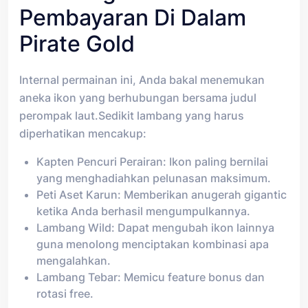
Pembayaran Di Dalam
Pirate Gold
Internal permainan ini, Anda bakal menemukan
aneka ikon yang berhubungan bersama judul
perompak laut.Sedikit lambang yang harus
diperhatikan mencakup:
Kapten Pencuri Perairan: Ikon paling bernilai
yang menghadiahkan pelunasan maksimum.
Peti Aset Karun: Memberikan anugerah gigantic
ketika Anda berhasil mengumpulkannya.
Lambang Wild: Dapat mengubah ikon lainnya
guna menolong menciptakan kombinasi apa
mengalahkan.
Lambang Tebar: Memicu feature bonus dan
rotasi free.