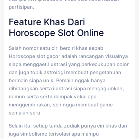
partisipan.
Feature Khas Dari
Horoscope Slot Online
Salah nomor satu ciri berciri khas sebab
Horoscope slot gacor adalah rancangan visualnya
siapa menggaet.Ilustrasi yang berkecukupan color
dan juga topik astrologi membuat pengetahuan
bermain siapa unik. Pemain nggak hanya
dihidangkan serta ilustrasi siapa mengagumkan,
namun serta serta dampak vokal apa
menggembirakan, sehingga membuat game
semakin seru.
Selain itu, setiap tanda zodiak punya ciri khas dan
juga simbolisme terisolasi apa mampu