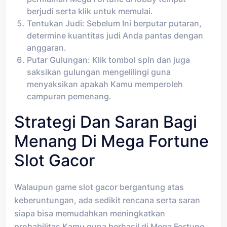
berjudi serta klik untuk memulai.
Tentukan Judi: Sebelum Ini berputar putaran,
determine kuantitas judi Anda pantas dengan
anggaran.
Putar Gulungan: Klik tombol spin dan juga
saksikan gulungan mengelilingi guna
menyaksikan apakah Kamu memperoleh
campuran pemenang.
Strategi Dan Saran Bagi
Menang Di Mega Fortune
Slot Gacor
Walaupun game slot gacor bergantung atas
keberuntungan, ada sedikit rencana serta saran
siapa bisa memudahkan meningkatkan
probabilitas Kamu guna berhasil di Mega Fortune