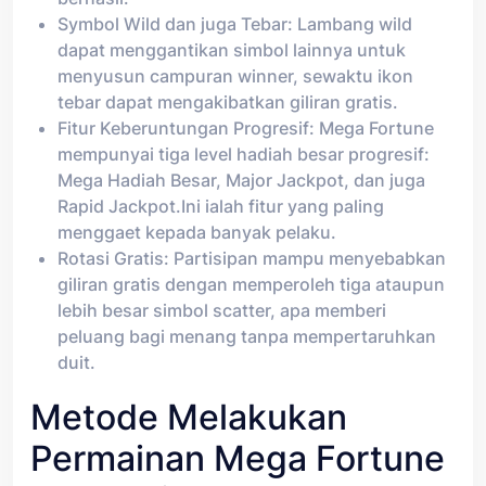
Symbol Wild dan juga Tebar: Lambang wild
dapat menggantikan simbol lainnya untuk
menyusun campuran winner, sewaktu ikon
tebar dapat mengakibatkan giliran gratis.
Fitur Keberuntungan Progresif: Mega Fortune
mempunyai tiga level hadiah besar progresif:
Mega Hadiah Besar, Major Jackpot, dan juga
Rapid Jackpot.Ini ialah fitur yang paling
menggaet kepada banyak pelaku.
Rotasi Gratis: Partisipan mampu menyebabkan
giliran gratis dengan memperoleh tiga ataupun
lebih besar simbol scatter, apa memberi
peluang bagi menang tanpa mempertaruhkan
duit.
Metode Melakukan
Permainan Mega Fortune