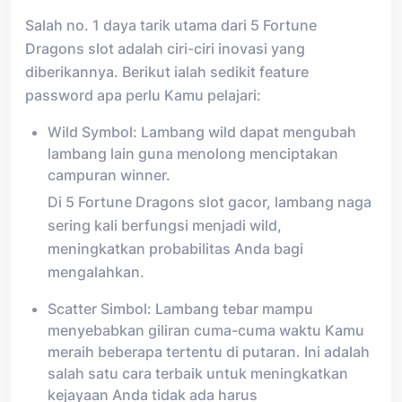
Salah no. 1 daya tarik utama dari 5 Fortune
Dragons slot adalah ciri-ciri inovasi yang
diberikannya. Berikut ialah sedikit feature
password apa perlu Kamu pelajari:
Wild Symbol: Lambang wild dapat mengubah
lambang lain guna menolong menciptakan
campuran winner.
Di 5 Fortune Dragons slot gacor, lambang naga
sering kali berfungsi menjadi wild,
meningkatkan probabilitas Anda bagi
mengalahkan.
Scatter Simbol: Lambang tebar mampu
menyebabkan giliran cuma-cuma waktu Kamu
meraih beberapa tertentu di putaran. Ini adalah
salah satu cara terbaik untuk meningkatkan
kejayaan Anda tidak ada harus