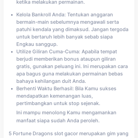
ketika melakukan permainan.
Kelola Bankroll Anda: Tentukan anggaran
bermain-main sebelumnya mengawali serta
patuhi kendala yang dimaksud. Jangan tergoda
untuk bertaruh lebih banyak sebab siapa
Engkau sanggup.
Utilize Giliran Cuma-Cuma: Apabila tempat
berjudi memberikan bonus ataupun giliran
gratis, gunakan peluang ini. Ini merupakan cara
apa bagus guna melakukan permainan bebas
bahaya kehilangan duit Anda.
Berhenti Waktu Berhasil: Bila Kamu sukses
mendapatkan kemenangan luas,
pertimbangkan untuk stop sejenak.
Ini mampu menolong Kamu mengamankan
manfaat siapa sudah Anda peroleh.
5 Fortune Dragons slot gacor merupakan gim yang