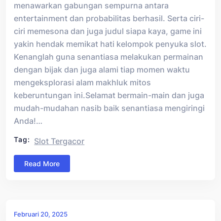
menawarkan gabungan sempurna antara
entertainment dan probabilitas berhasil. Serta ciri-
ciri memesona dan juga judul siapa kaya, game ini
yakin hendak memikat hati kelompok penyuka slot.
Kenanglah guna senantiasa melakukan permainan
dengan bijak dan juga alami tiap momen waktu
mengeksplorasi alam makhluk mitos
keberuntungan ini.Selamat bermain-main dan juga
mudah-mudahan nasib baik senantiasa mengiringi
Anda!…
Tag:
Slot Tergacor
Read More
Februari 20, 2025