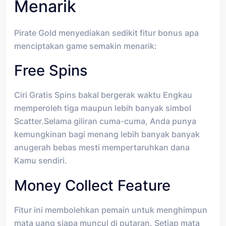
Menarik
Pirate Gold menyediakan sedikit fitur bonus apa
menciptakan game semakin menarik:
Free Spins
Ciri Gratis Spins bakal bergerak waktu Engkau
memperoleh tiga maupun lebih banyak simbol
Scatter.Selama giliran cuma-cuma, Anda punya
kemungkinan bagi menang lebih banyak banyak
anugerah bebas mesti mempertaruhkan dana
Kamu sendiri.
Money Collect Feature
Fitur ini membolehkan pemain untuk menghimpun
mata uang siapa muncul di putaran. Setiap mata