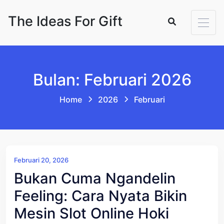
Skip to content
The Ideas For Gift
Bulan: Februari 2026
Home
2026
Februari
Februari 20, 2026
Bukan Cuma Ngandelin
Feeling: Cara Nyata Bikin
Mesin Slot Online Hoki