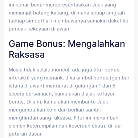
ini benar-benar merepresentasikan Jack yang
memanjat batang kacang, di mana setiap langkah
(setiap simbol liar) membawanya semakin dekat ke
puncak kekayaan di awan.
Game Bonus: Mengalahkan
Raksasa
Meski tidak selalu muncul, ada juga fitur bonus
interaktif yang menarik. Jika simbol bonus (gambar
istana di awan) mendarat di gulungan 1 dan 5
secara bersamaan, kamu akan diajak ke layar
bonus. Di sini, kamu akan membantu Jack
mengumpulkan koin dan berlian sambil
menghindari sang raksasa. Fitur ini menambah
elemen keterampilan dan keseruan ekstra di luar
putaran dasar.