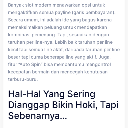
Banyak slot modern menawarkan opsi untuk
mengaktifkan semua payline (garis pembayaran).
Secara umum, ini adalah ide yang bagus karena
memaksimalkan peluang untuk mendapatkan
kombinasi pemenang. Tapi, sesuaikan dengan
taruhan per line-nya. Lebih baik taruhan per line
kecil tapi semua line aktif, daripada taruhan per line
besar tapi cuma beberapa line yang aktif. Juga,
fitur “Auto Spin” bisa membantumu mengontrol
kecepatan bermain dan mencegah keputusan
terburu-buru.
Hal-Hal Yang Sering
Dianggap Bikin Hoki, Tapi
Sebenarnya…