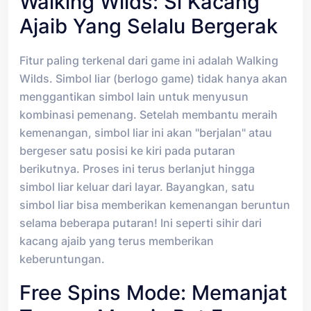
Walking Wilds: Si Kacang
Ajaib Yang Selalu Bergerak
Fitur paling terkenal dari game ini adalah Walking
Wilds. Simbol liar (berlogo game) tidak hanya akan
menggantikan simbol lain untuk menyusun
kombinasi pemenang. Setelah membantu meraih
kemenangan, simbol liar ini akan "berjalan" atau
bergeser satu posisi ke kiri pada putaran
berikutnya. Proses ini terus berlanjut hingga
simbol liar keluar dari layar. Bayangkan, satu
simbol liar bisa memberikan kemenangan beruntun
selama beberapa putaran! Ini seperti sihir dari
kacang ajaib yang terus memberikan
keberuntungan.
Free Spins Mode: Memanjat