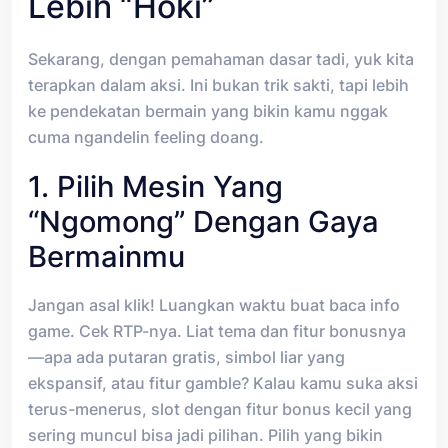
Lebih “Hoki”
Sekarang, dengan pemahaman dasar tadi, yuk kita
terapkan dalam aksi. Ini bukan trik sakti, tapi lebih
ke pendekatan bermain yang bikin kamu nggak
cuma ngandelin feeling doang.
1. Pilih Mesin Yang
“Ngomong” Dengan Gaya
Bermainmu
Jangan asal klik! Luangkan waktu buat baca info
game. Cek RTP-nya. Liat tema dan fitur bonusnya
—apa ada putaran gratis, simbol liar yang
ekspansif, atau fitur gamble? Kalau kamu suka aksi
terus-menerus, slot dengan fitur bonus kecil yang
sering muncul bisa jadi pilihan. Pilih yang bikin