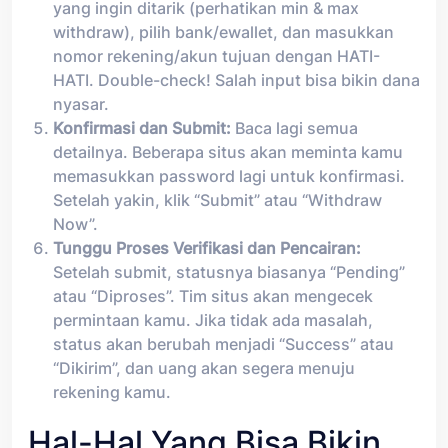
yang ingin ditarik (perhatikan min & max
withdraw), pilih bank/ewallet, dan masukkan
nomor rekening/akun tujuan dengan HATI-
HATI. Double-check! Salah input bisa bikin dana
nyasar.
Konfirmasi dan Submit:
Baca lagi semua
detailnya. Beberapa situs akan meminta kamu
memasukkan password lagi untuk konfirmasi.
Setelah yakin, klik “Submit” atau “Withdraw
Now”.
Tunggu Proses Verifikasi dan Pencairan:
Setelah submit, statusnya biasanya “Pending”
atau “Diproses”. Tim situs akan mengecek
permintaan kamu. Jika tidak ada masalah,
status akan berubah menjadi “Success” atau
“Dikirim”, dan uang akan segera menuju
rekening kamu.
Hal-Hal Yang Bisa Bikin