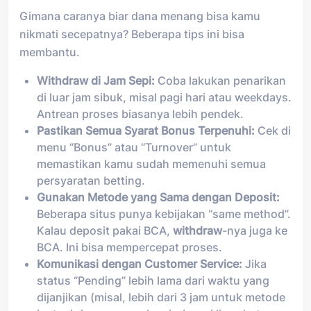
Gimana caranya biar dana menang bisa kamu
nikmati secepatnya? Beberapa tips ini bisa
membantu.
Withdraw di Jam Sepi:
Coba lakukan penarikan
di luar jam sibuk, misal pagi hari atau weekdays.
Antrean proses biasanya lebih pendek.
Pastikan Semua Syarat Bonus Terpenuhi:
Cek di
menu “Bonus” atau “Turnover” untuk
memastikan kamu sudah memenuhi semua
persyaratan betting.
Gunakan Metode yang Sama dengan Deposit:
Beberapa situs punya kebijakan “same method”.
Kalau deposit pakai BCA,
withdraw
-nya juga ke
BCA. Ini bisa mempercepat proses.
Komunikasi dengan Customer Service:
Jika
status “Pending” lebih lama dari waktu yang
dijanjikan (misal, lebih dari 3 jam untuk metode