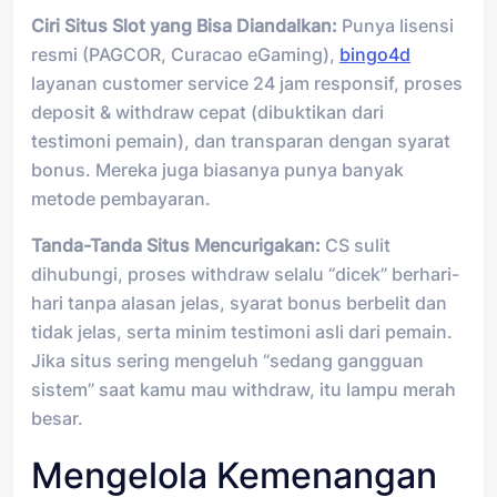
Ciri Situs Slot yang Bisa Diandalkan:
Punya lisensi
resmi (PAGCOR, Curacao eGaming),
bingo4d
layanan customer service 24 jam responsif, proses
deposit & withdraw cepat (dibuktikan dari
testimoni pemain), dan transparan dengan syarat
bonus. Mereka juga biasanya punya banyak
metode pembayaran.
Tanda-Tanda Situs Mencurigakan:
CS sulit
dihubungi, proses withdraw selalu “dicek” berhari-
hari tanpa alasan jelas, syarat bonus berbelit dan
tidak jelas, serta minim testimoni asli dari pemain.
Jika situs sering mengeluh “sedang gangguan
sistem” saat kamu mau withdraw, itu lampu merah
besar.
Mengelola Kemenangan