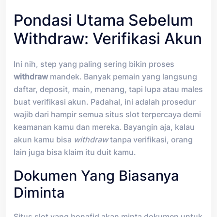
Pondasi Utama Sebelum
Withdraw: Verifikasi Akun
Ini nih, step yang paling sering bikin proses
withdraw
mandek. Banyak pemain yang langsung
daftar, deposit, main, menang, tapi lupa atau males
buat verifikasi akun. Padahal, ini adalah prosedur
wajib dari hampir semua situs slot terpercaya demi
keamanan kamu dan mereka. Bayangin aja, kalau
akun kamu bisa
withdraw
tanpa verifikasi, orang
lain juga bisa klaim itu duit kamu.
Dokumen Yang Biasanya
Diminta
Situs slot yang bonafid akan minta dokumen untuk