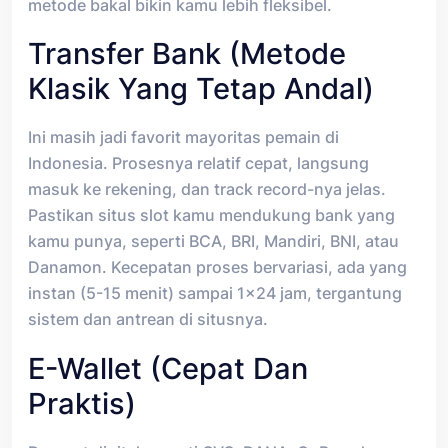
metode bakal bikin kamu lebih fleksibel.
Transfer Bank (Metode
Klasik Yang Tetap Andal)
Ini masih jadi favorit mayoritas pemain di
Indonesia. Prosesnya relatif cepat, langsung
masuk ke rekening, dan track record-nya jelas.
Pastikan situs slot kamu mendukung bank yang
kamu punya, seperti BCA, BRI, Mandiri, BNI, atau
Danamon. Kecepatan proses bervariasi, ada yang
instan (5-15 menit) sampai 1×24 jam, tergantung
sistem dan antrean di situsnya.
E-Wallet (Cepat Dan
Praktis)