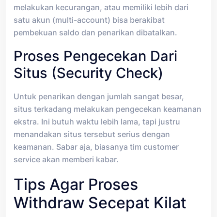
melakukan kecurangan, atau memiliki lebih dari
satu akun (multi-account) bisa berakibat
pembekuan saldo dan penarikan dibatalkan.
Proses Pengecekan Dari
Situs (Security Check)
Untuk penarikan dengan jumlah sangat besar,
situs terkadang melakukan pengecekan keamanan
ekstra. Ini butuh waktu lebih lama, tapi justru
menandakan situs tersebut serius dengan
keamanan. Sabar aja, biasanya tim customer
service akan memberi kabar.
Tips Agar Proses
Withdraw Secepat Kilat