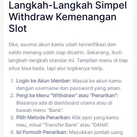
Langkah-Langkah Simpel
Withdraw Kemenangan
Slot
Oke, asumsi akun kamu udah terverifikasi dan
saldo menang udah siap dicairin. Sekarang, ikuti
langkah-langkah standar ini. Tampilan menu di tiap
situs bisa beda, tapi alur logikanya mirip.
Login ke Akun Member:
Masuk ke akun kamu
dengan username dan password yang aman.
Pergi ke Menu “Withdraw” atau “Penarikan”:
Biasanya ada di dashboard utama atau di
bawah menu “Bank”.
Pilih Metode Penarikan:
Klik opsi yang kamu
mau, misal “Transfer Bank” atau “DANA”.
Isi Formulir Penarikan:
Masukkan jumlah uang