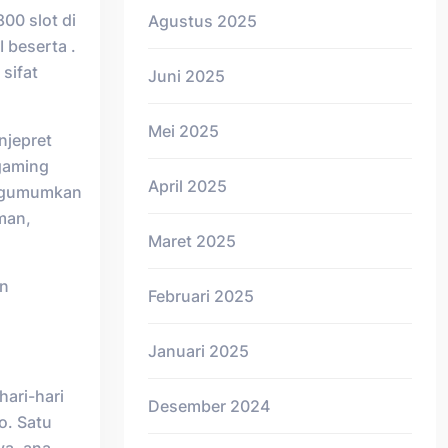
00 slot di
Agustus 2025
 beserta .
sifat
Juni 2025
Mei 2025
njepret
ogaming
April 2025
engumumkan
man,
Maret 2025
un
Februari 2025
Januari 2025
hari-hari
Desember 2024
o. Satu