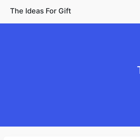
Skip to content
The Ideas For Gift