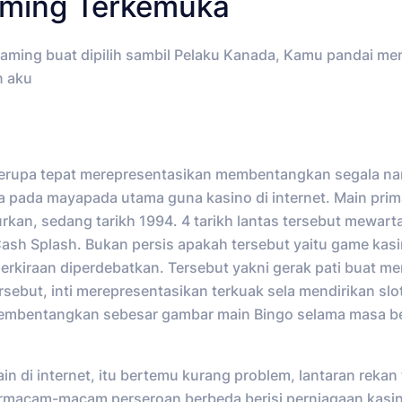
gaming Terkemuka
gaming buat dipilih sambil Pelaku Kanada, Kamu pandai me
n aku
 serupa tepat merepresentasikan membentangkan segala n
 pada mayapada utama guna kasino di internet. Main prim
urkan, sedang tarikh 1994. 4 tarikh lantas tersebut mewar
, Cash Splash. Bukan persis apakah tersebut yaitu game kasi
 perkiraan diperdebatkan. Tersebut yakni gerak pati buat 
sebut, inti merepresentasikan terkuak sela mendirikan slot
membentangkan sebesar gambar main Bingo selama masa 
n di internet, itu bertemu kurang problem, lantaran rekan t
macam-macam perseroan berbeda berisi perniagaan kasin