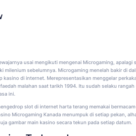
w
sewajarnya usai mengikuti mengenai Microgaming, apalagi 
ki milenium sebelumnya. Microgaming menelah bakir di da
ap kasino di internet. Merepresentasikan menggelar perkak
rfaedah malahan saat tarikh 1994. Itu sudah selaku ranga
sa ini.
mengedrop slot di internet harta terang memakai bermac
ino Microgaming Kanada menumpuk di setiap pekan, alha
ja gambar main kasino secara tekun pada setiap datum.