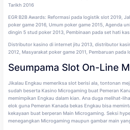
Tarikh 2016
EGR B2B Awards: Reformasi pada logistik slot 2019, Jal
poker game 2016, Umum poker game 2015, Agenda unit 
dingin 5 stud poker 2013, Pembinaan pada set hati ka
Distributor kasino di internet jitu 2013, distributor 
2012, Masyarakat poker game 2011, Pembaruan pada log
Seumpama Slot On-Line Mi
Jikalau Engkau memeriksa slot berisi ala, tontonan me
sudah beserta Kasino Microgaming buat Pemeran Kanad
memimpikan Engkau dalam kian. Ana duga melihat-liha
elok guna Pemeran Kanada bekas Engkau bisa meminta
kekayaan buat berperan Main Microgaming. Seksi hyper
menegangkan Microgaming maupun gambar main yang la