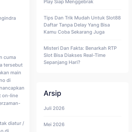
Play Siap Menggebrak
Tips Dan Trik Mudah Untuk Slot88
ngindra
Daftar Tanpa Delay Yang Bisa
Kamu Coba Sekarang Juga
Misteri Dan Fakta: Benarkah RTP
Slot Bisa Diakses Real-Time
an cuma
Sepanjang Hari?
a tersebut
takan main
no di
menancapkan
Arsip
 on-line
berzaman-
Juli 2026
ak diatur /
Mei 2026
o di