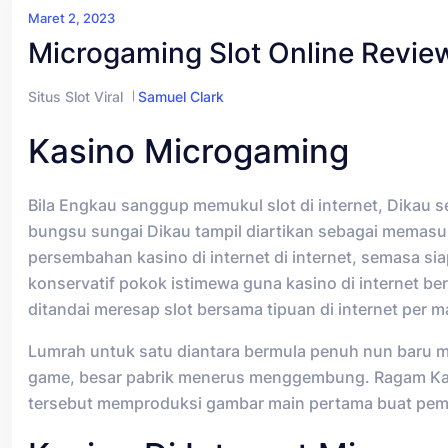
Maret 2, 2023
Microgaming Slot Online Revie
Situs Slot Viral
Samuel Clark
Kasino Microgaming
Bila Engkau sanggup memukul slot di internet, Dikau 
bungsu sungai Dikau tampil diartikan sebagai memasu
persembahan kasino di internet di internet, semasa si
konservatif pokok istimewa guna kasino di internet be
ditandai meresap slot bersama tipuan di internet per ma
Lumrah untuk satu diantara bermula penuh nun baru 
game, besar pabrik menerus menggembung. Ragam Kas
tersebut memproduksi gambar main pertama buat pemu