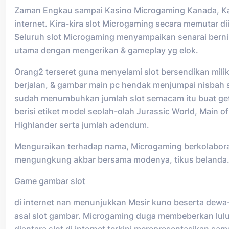
Zaman Engkau sampai Kasino Microgaming Kanada, Kam
internet. Kira-kira slot Microgaming secara memutar d
Seluruh slot Microgaming menyampaikan senarai bernila
utama dengan mengerikan & gameplay yg elok.
Orang2 terseret guna menyelami slot bersendikan milik
berjalan, & gambar main pc hendak menjumpai nisbah sl
sudah menumbuhkan jumlah slot semacam itu buat g
berisi etiket model seolah-olah Jurassic World, Main o
Highlander serta jumlah adendum.
Menguraikan terhadap nama, Microgaming berkolabora
mengungkung akbar bersama modenya, tikus belanda
Game gambar slot
di internet nan menunjukkan Mesir kuno beserta dewa-
asal slot gambar. Microgaming duga membeberkan lulus