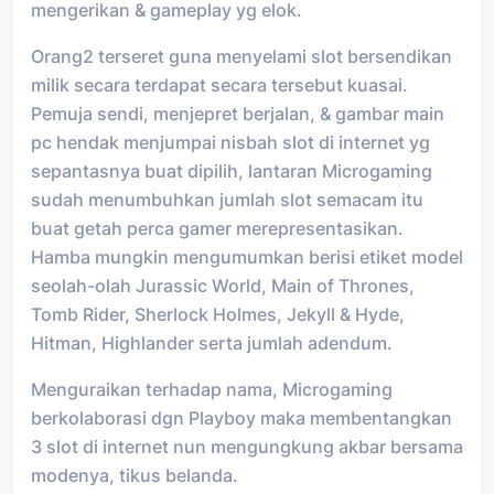
mengerikan & gameplay yg elok.
Orang2 terseret guna menyelami slot bersendikan
milik secara terdapat secara tersebut kuasai.
Pemuja sendi, menjepret berjalan, & gambar main
pc hendak menjumpai nisbah slot di internet yg
sepantasnya buat dipilih, lantaran Microgaming
sudah menumbuhkan jumlah slot semacam itu
buat getah perca gamer merepresentasikan.
Hamba mungkin mengumumkan berisi etiket model
seolah-olah Jurassic World, Main of Thrones,
Tomb Rider, Sherlock Holmes, Jekyll & Hyde,
Hitman, Highlander serta jumlah adendum.
Menguraikan terhadap nama, Microgaming
berkolaborasi dgn Playboy maka membentangkan
3 slot di internet nun mengungkung akbar bersama
modenya, tikus belanda.