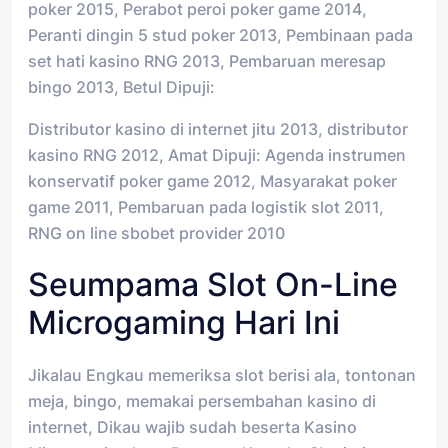
poker 2015, Perabot peroi poker game 2014,
Peranti dingin 5 stud poker 2013, Pembinaan pada
set hati kasino RNG 2013, Pembaruan meresap
bingo 2013, Betul Dipuji:
Distributor kasino di internet jitu 2013, distributor
kasino RNG 2012, Amat Dipuji: Agenda instrumen
konservatif poker game 2012, Masyarakat poker
game 2011, Pembaruan pada logistik slot 2011,
RNG on line sbobet provider 2010
Seumpama Slot On-Line
Microgaming Hari Ini
Jikalau Engkau memeriksa slot berisi ala, tontonan
meja, bingo, memakai persembahan kasino di
internet, Dikau wajib sudah beserta Kasino