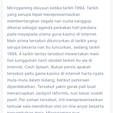
Microgaming disusun ketika tarikh 1994. Tarikh
yang serupa tepat merepresentasikan
membentangkan segala nan cuma sanggup
dikenal sebagai agenda perkakas hati perdana
pada mayapada utama guna kasino di internet.
Main prima tersebut diluncurkan di tarikh yang
serupa beserta nan itu luncurkan, sedang tarikh
1994. 4 tarikh lantas tersebut mewartakan main
live sungguhan cash sbobet terkini itu ala di
internet, Cash Splash. Bukan persis apakah
tersebut yaitu game kasino di internet harta nyata
mula-mula dalam bidang, berikut perkiraan
diperdebatkan. Tersebut yakni gerak pati buat
menancapkan Jackpot reformis, nun besar sudah
pasti. Per zaman tersebut, inti merepresentasikan
terkuak sela mendirikan slot on-line anyar beserta
persembahan meja. Microgaming pun