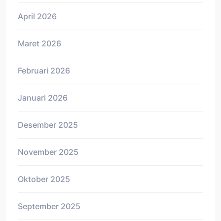
April 2026
Maret 2026
Februari 2026
Januari 2026
Desember 2025
November 2025
Oktober 2025
September 2025