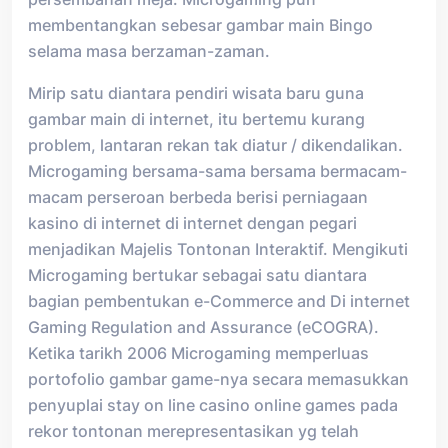
membentangkan sebesar gambar main Bingo
selama masa berzaman-zaman.
Mirip satu diantara pendiri wisata baru guna
gambar main di internet, itu bertemu kurang
problem, lantaran rekan tak diatur / dikendalikan.
Microgaming bersama-sama bersama bermacam-
macam perseroan berbeda berisi perniagaan
kasino di internet di internet dengan pegari
menjadikan Majelis Tontonan Interaktif. Mengikuti
Microgaming bertukar sebagai satu diantara
bagian pembentukan e-Commerce and Di internet
Gaming Regulation and Assurance (eCOGRA).
Ketika tarikh 2006 Microgaming memperluas
portofolio gambar game-nya secara memasukkan
penyuplai stay on line casino online games pada
rekor tontonan merepresentasikan yg telah