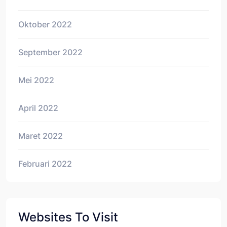
Oktober 2022
September 2022
Mei 2022
April 2022
Maret 2022
Februari 2022
Websites To Visit