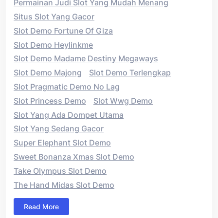
Permainan Judi Slot Yang Mudah Menang
Situs Slot Yang Gacor
Slot Demo Fortune Of Giza
Slot Demo Heylinkme
Slot Demo Madame Destiny Megaways
Slot Demo Majong
Slot Demo Terlengkap
Slot Pragmatic Demo No Lag
Slot Princess Demo
Slot Wwg Demo
Slot Yang Ada Dompet Utama
Slot Yang Sedang Gacor
Super Elephant Slot Demo
Sweet Bonanza Xmas Slot Demo
Take Olympus Slot Demo
The Hand Midas Slot Demo
Read More