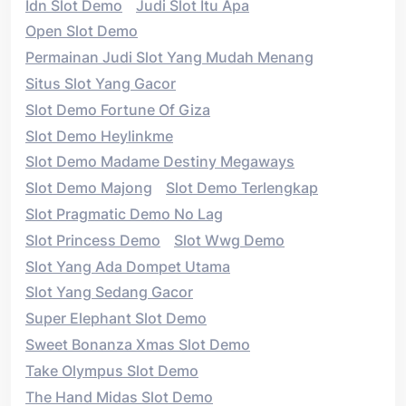
Idn Slot Demo
Judi Slot Itu Apa
Open Slot Demo
Permainan Judi Slot Yang Mudah Menang
Situs Slot Yang Gacor
Slot Demo Fortune Of Giza
Slot Demo Heylinkme
Slot Demo Madame Destiny Megaways
Slot Demo Majong
Slot Demo Terlengkap
Slot Pragmatic Demo No Lag
Slot Princess Demo
Slot Wwg Demo
Slot Yang Ada Dompet Utama
Slot Yang Sedang Gacor
Super Elephant Slot Demo
Sweet Bonanza Xmas Slot Demo
Take Olympus Slot Demo
The Hand Midas Slot Demo