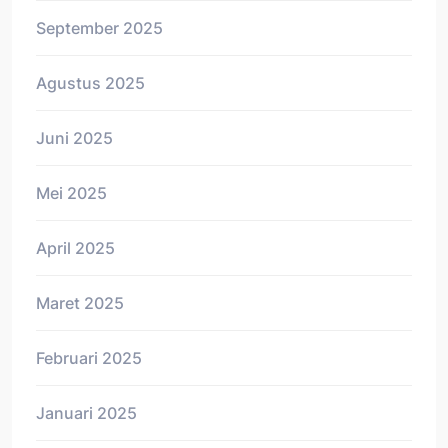
September 2025
Agustus 2025
Juni 2025
Mei 2025
April 2025
Maret 2025
Februari 2025
Januari 2025