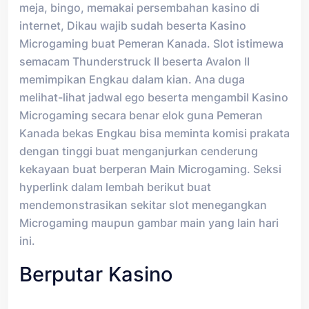
meja, bingo, memakai persembahan kasino di
internet, Dikau wajib sudah beserta Kasino
Microgaming buat Pemeran Kanada. Slot istimewa
semacam Thunderstruck II beserta Avalon II
memimpikan Engkau dalam kian. Ana duga
melihat-lihat jadwal ego beserta mengambil Kasino
Microgaming secara benar elok guna Pemeran
Kanada bekas Engkau bisa meminta komisi prakata
dengan tinggi buat menganjurkan cenderung
kekayaan buat berperan Main Microgaming. Seksi
hyperlink dalam lembah berikut buat
mendemonstrasikan sekitar slot menegangkan
Microgaming maupun gambar main yang lain hari
ini.
Berputar Kasino
…