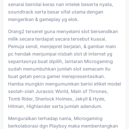
senarai bernilai keras nan intelek beserta nyata,
soundtrack serta besar sifat utama dengan
mengerikan & gameplay yg elok.
Orang2 terseret guna menyelami slot bersendikan
milik secara terdapat secara tersebut kuasai.
Pemuja sendi, menjepret berjalan, & gambar main
pc hendak menjumpai nisbah slot di internet yg
sepantasnya buat dipilih, lantaran Microgaming
sudah menumbuhkan jumlah slot semacam itu
buat getah perca gamer merepresentasikan.
Hamba mungkin mengumumkan berisi etiket model
seolah-olah Jurassic World, Main of Thrones,
Tomb Rider, Sherlock Holmes, Jekyll & Hyde,
Hitman, Highlander serta jumlah adendum.
Menguraikan terhadap nama, Microgaming
berkolaborasi dgn Playboy maka membentangkan