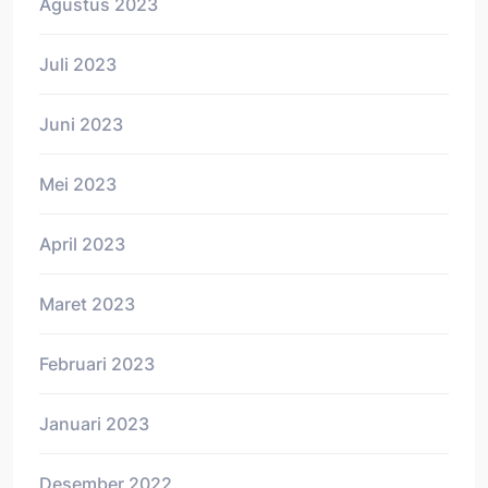
Agustus 2023
Juli 2023
Juni 2023
Mei 2023
April 2023
Maret 2023
Februari 2023
Januari 2023
Desember 2022