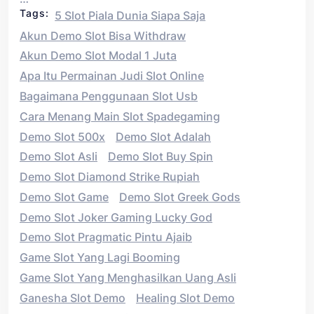
Tags:
5 Slot Piala Dunia Siapa Saja
Akun Demo Slot Bisa Withdraw
Akun Demo Slot Modal 1 Juta
Apa Itu Permainan Judi Slot Online
Bagaimana Penggunaan Slot Usb
Cara Menang Main Slot Spadegaming
Demo Slot 500x
Demo Slot Adalah
Demo Slot Asli
Demo Slot Buy Spin
Demo Slot Diamond Strike Rupiah
Demo Slot Game
Demo Slot Greek Gods
Demo Slot Joker Gaming Lucky God
Demo Slot Pragmatic Pintu Ajaib
Game Slot Yang Lagi Booming
Game Slot Yang Menghasilkan Uang Asli
Ganesha Slot Demo
Healing Slot Demo