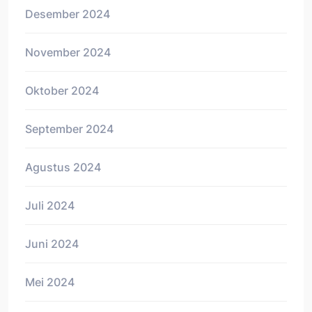
Desember 2024
November 2024
Oktober 2024
September 2024
Agustus 2024
Juli 2024
Juni 2024
Mei 2024