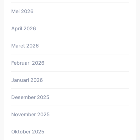
Mei 2026
April 2026
Maret 2026
Februari 2026
Januari 2026
Desember 2025
November 2025
Oktober 2025