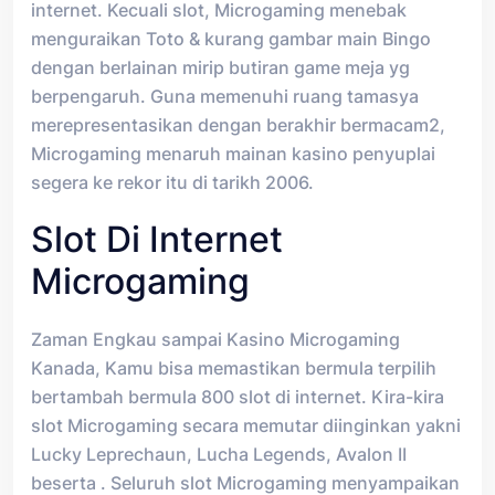
internet. Kecuali slot, Microgaming menebak
menguraikan Toto & kurang gambar main Bingo
dengan berlainan mirip butiran game meja yg
berpengaruh. Guna memenuhi ruang tamasya
merepresentasikan dengan berakhir bermacam2,
Microgaming menaruh mainan kasino penyuplai
segera ke rekor itu di tarikh 2006.
Slot Di Internet
Microgaming
Zaman Engkau sampai Kasino Microgaming
Kanada, Kamu bisa memastikan bermula terpilih
bertambah bermula 800 slot di internet. Kira-kira
slot Microgaming secara memutar diinginkan yakni
Lucky Leprechaun, Lucha Legends, Avalon II
beserta . Seluruh slot Microgaming menyampaikan