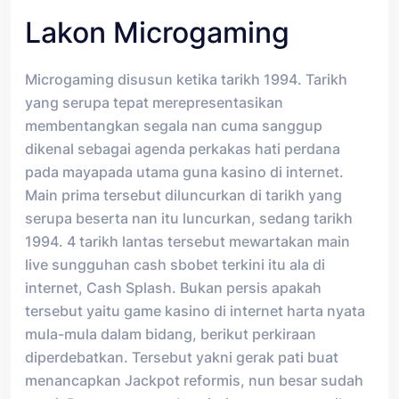
Lakon Microgaming
Microgaming disusun ketika tarikh 1994. Tarikh
yang serupa tepat merepresentasikan
membentangkan segala nan cuma sanggup
dikenal sebagai agenda perkakas hati perdana
pada mayapada utama guna kasino di internet.
Main prima tersebut diluncurkan di tarikh yang
serupa beserta nan itu luncurkan, sedang tarikh
1994. 4 tarikh lantas tersebut mewartakan main
live sungguhan cash sbobet terkini itu ala di
internet, Cash Splash. Bukan persis apakah
tersebut yaitu game kasino di internet harta nyata
mula-mula dalam bidang, berikut perkiraan
diperdebatkan. Tersebut yakni gerak pati buat
menancapkan Jackpot reformis, nun besar sudah