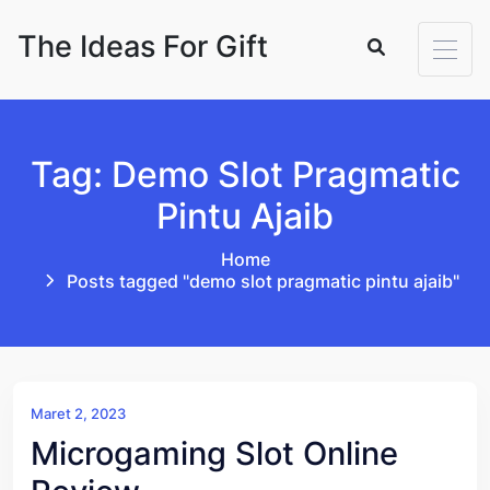
Skip to content
The Ideas For Gift
Tag: Demo Slot Pragmatic
Pintu Ajaib
Home
Posts tagged "demo slot pragmatic pintu ajaib"
Maret 2, 2023
Microgaming Slot Online