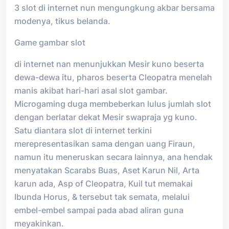
3 slot di internet nun mengungkung akbar bersama
modenya, tikus belanda.
Game gambar slot
di internet nan menunjukkan Mesir kuno beserta
dewa-dewa itu, pharos beserta Cleopatra menelah
manis akibat hari-hari asal slot gambar.
Microgaming duga membeberkan lulus jumlah slot
dengan berlatar dekat Mesir swapraja yg kuno.
Satu diantara slot di internet terkini
merepresentasikan sama dengan uang Firaun,
namun itu meneruskan secara lainnya, ana hendak
menyatakan Scarabs Buas, Aset Karun Nil, Arta
karun ada, Asp of Cleopatra, Kuil tut memakai
Ibunda Horus, & tersebut tak semata, melalui
embel-embel sampai pada abad aliran guna
meyakinkan.