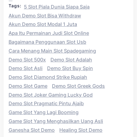
Tags:
5 Slot Piala Dunia Siapa Saja
Akun Demo Slot Bisa Withdraw
Akun Demo Slot Modal 1 Juta
Apa Itu Permainan Judi Slot Online
Bagaimana Penggunaan Slot Usb
Cara Menang Main Slot Spadegaming
Demo Slot 500x
Demo Slot Adalah
Demo Slot Asli
Demo Slot Buy Spin
Demo Slot Diamond Strike Rupiah
Demo Slot Game
Demo Slot Greek Gods
Demo Slot Joker Gaming Lucky God
Demo Slot Pragmatic Pintu Ajaib
Game Slot Yang Lagi Booming
Game Slot Yang Menghasilkan Uang Asli
Ganesha Slot Demo
Healing Slot Demo