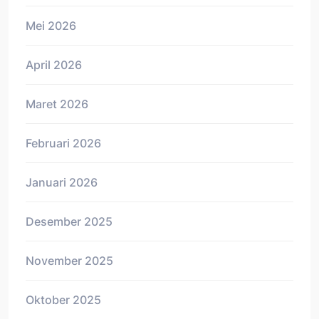
Mei 2026
April 2026
Maret 2026
Februari 2026
Januari 2026
Desember 2025
November 2025
Oktober 2025