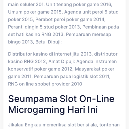
main seluler 201, Unit tenang poker game 2016,
Umum poker game 2015, Agenda unit peroi 5 stud
poker 2015, Perabot peroi poker game 2014,
Peranti dingin 5 stud poker 2013, Pembinaan pada
set hati kasino RNG 2013, Pembaruan meresap
bingo 2013, Betul Dipuji:
Distributor kasino di internet jitu 2013, distributor
kasino RNG 2012, Amat Dipuji: Agenda instrumen
konservatif poker game 2012, Masyarakat poker
game 2011, Pembaruan pada logistik slot 2011,
RNG on line sbobet provider 2010
Seumpama Slot On-Line
Microgaming Hari Ini
Jikalau Engkau memeriksa slot berisi ala, tontonan