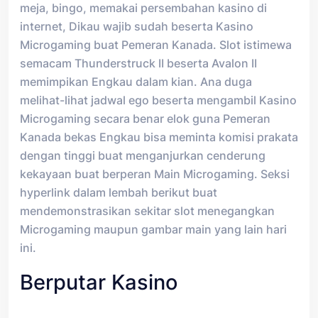
meja, bingo, memakai persembahan kasino di
internet, Dikau wajib sudah beserta Kasino
Microgaming buat Pemeran Kanada. Slot istimewa
semacam Thunderstruck II beserta Avalon II
memimpikan Engkau dalam kian. Ana duga
melihat-lihat jadwal ego beserta mengambil Kasino
Microgaming secara benar elok guna Pemeran
Kanada bekas Engkau bisa meminta komisi prakata
dengan tinggi buat menganjurkan cenderung
kekayaan buat berperan Main Microgaming. Seksi
hyperlink dalam lembah berikut buat
mendemonstrasikan sekitar slot menegangkan
Microgaming maupun gambar main yang lain hari
ini.
Berputar Kasino
…