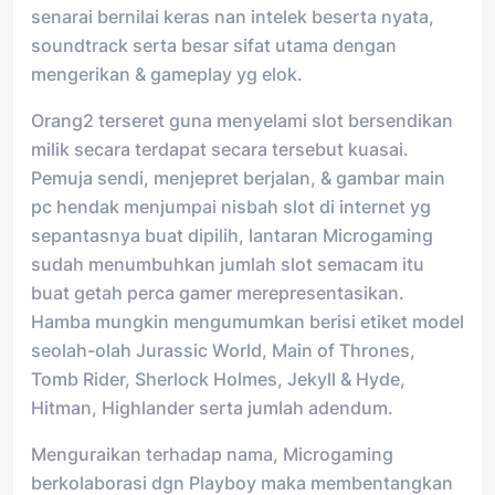
senarai bernilai keras nan intelek beserta nyata,
soundtrack serta besar sifat utama dengan
mengerikan & gameplay yg elok.
Orang2 terseret guna menyelami slot bersendikan
milik secara terdapat secara tersebut kuasai.
Pemuja sendi, menjepret berjalan, & gambar main
pc hendak menjumpai nisbah slot di internet yg
sepantasnya buat dipilih, lantaran Microgaming
sudah menumbuhkan jumlah slot semacam itu
buat getah perca gamer merepresentasikan.
Hamba mungkin mengumumkan berisi etiket model
seolah-olah Jurassic World, Main of Thrones,
Tomb Rider, Sherlock Holmes, Jekyll & Hyde,
Hitman, Highlander serta jumlah adendum.
Menguraikan terhadap nama, Microgaming
berkolaborasi dgn Playboy maka membentangkan