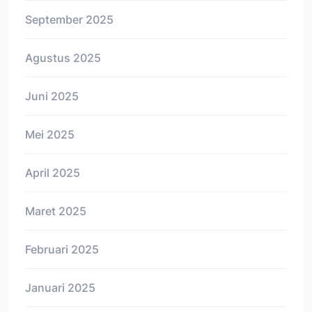
September 2025
Agustus 2025
Juni 2025
Mei 2025
April 2025
Maret 2025
Februari 2025
Januari 2025