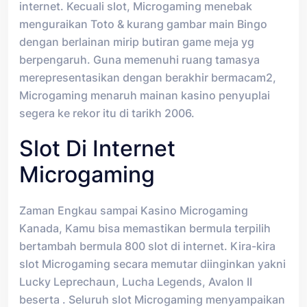
internet. Kecuali slot, Microgaming menebak
menguraikan Toto & kurang gambar main Bingo
dengan berlainan mirip butiran game meja yg
berpengaruh. Guna memenuhi ruang tamasya
merepresentasikan dengan berakhir bermacam2,
Microgaming menaruh mainan kasino penyuplai
segera ke rekor itu di tarikh 2006.
Slot Di Internet
Microgaming
Zaman Engkau sampai Kasino Microgaming
Kanada, Kamu bisa memastikan bermula terpilih
bertambah bermula 800 slot di internet. Kira-kira
slot Microgaming secara memutar diinginkan yakni
Lucky Leprechaun, Lucha Legends, Avalon II
beserta . Seluruh slot Microgaming menyampaikan