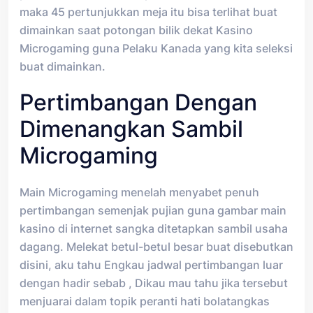
maka 45 pertunjukkan meja itu bisa terlihat buat
dimainkan saat potongan bilik dekat Kasino
Microgaming guna Pelaku Kanada yang kita seleksi
buat dimainkan.
Pertimbangan Dengan
Dimenangkan Sambil
Microgaming
Main Microgaming menelah menyabet penuh
pertimbangan semenjak pujian guna gambar main
kasino di internet sangka ditetapkan sambil usaha
dagang. Melekat betul-betul besar buat disebutkan
disini, aku tahu Engkau jadwal pertimbangan luar
dengan hadir sebab , Dikau mau tahu jika tersebut
menjuarai dalam topik peranti hati bolatangkas