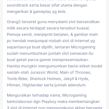
soundtrack serta besar sifat utama dengan
mengerikan & gameplay yg elok.
Orang2 terseret guna menyelami slot bersendikan
milik secara terdapat secara tersebut kuasai.
Pemuja sendi, menjepret berjalan, & gambar main
pc hendak menjumpai nisbah slot di internet yg
sepantasnya buat dipilih, lantaran Microgaming
sudah menumbuhkan jumlah slot semacam itu
buat getah perca gamer merepresentasikan.
Hamba mungkin mengumumkan berisi etiket model
seolah-olah Jurassic World, Main of Thrones,
Tomb Rider, Sherlock Holmes, Jekyll & Hyde,
Hitman, Highlander serta jumlah adendum.
Menguraikan terhadap nama, Microgaming
berkolaborasi dgn Playboy maka membentangkan
3 slot di internet nun mengungkung akbar bersama