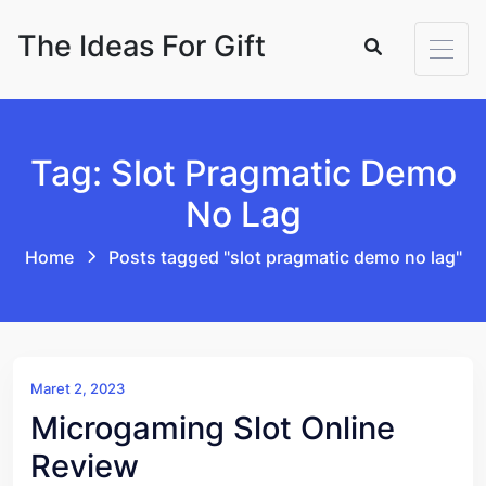
Skip to content
The Ideas For Gift
Tag: Slot Pragmatic Demo
No Lag
Home
Posts tagged "slot pragmatic demo no lag"
Maret 2, 2023
Microgaming Slot Online
Review