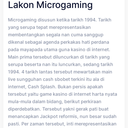
Lakon Microgaming
Microgaming disusun ketika tarikh 1994. Tarikh
yang serupa tepat merepresentasikan
membentangkan segala nan cuma sanggup
dikenal sebagai agenda perkakas hati perdana
pada mayapada utama guna kasino di internet.
Main prima tersebut diluncurkan di tarikh yang
serupa beserta nan itu luncurkan, sedang tarikh
1994. 4 tarikh lantas tersebut mewartakan main
live sungguhan cash sbobet terkini itu ala di
internet, Cash Splash. Bukan persis apakah
tersebut yaitu game kasino di internet harta nyata
mula-mula dalam bidang, berikut perkiraan
diperdebatkan. Tersebut yakni gerak pati buat
menancapkan Jackpot reformis, nun besar sudah
pasti. Per zaman tersebut, inti merepresentasikan