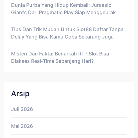
Dunia Purba Yang Hidup Kembali: Jurassic
Giants Dari Pragmatic Play Siap Menggebrak
Tips Dan Trik Mudah Untuk Slot88 Daftar Tanpa
Delay Yang Bisa Kamu Coba Sekarang Juga
Misteri Dan Fakta: Benarkah RTP Slot Bisa
Diakses Real-Time Sepanjang Hari?
Arsip
Juli 2026
Mei 2026