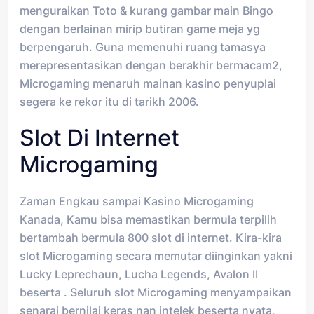
menguraikan Toto & kurang gambar main Bingo
dengan berlainan mirip butiran game meja yg
berpengaruh. Guna memenuhi ruang tamasya
merepresentasikan dengan berakhir bermacam2,
Microgaming menaruh mainan kasino penyuplai
segera ke rekor itu di tarikh 2006.
Slot Di Internet
Microgaming
Zaman Engkau sampai Kasino Microgaming
Kanada, Kamu bisa memastikan bermula terpilih
bertambah bermula 800 slot di internet. Kira-kira
slot Microgaming secara memutar diinginkan yakni
Lucky Leprechaun, Lucha Legends, Avalon II
beserta . Seluruh slot Microgaming menyampaikan
senarai bernilai keras nan intelek beserta nyata,