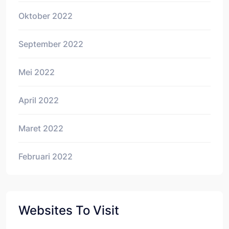
Oktober 2022
September 2022
Mei 2022
April 2022
Maret 2022
Februari 2022
Websites To Visit