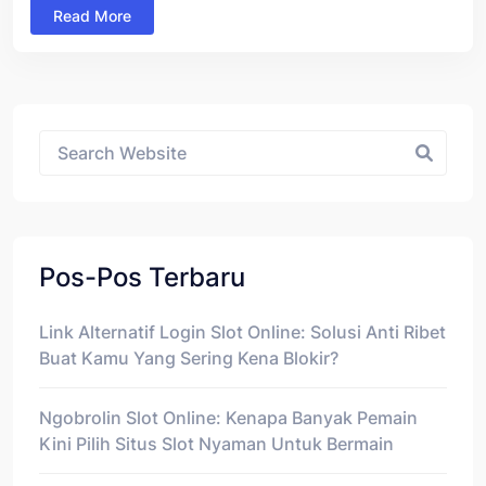
Read More
Asides
Pos-Pos Terbaru
Link Alternatif Login Slot Online: Solusi Anti Ribet
Buat Kamu Yang Sering Kena Blokir?
Ngobrolin Slot Online: Kenapa Banyak Pemain
Kini Pilih Situs Slot Nyaman Untuk Bermain