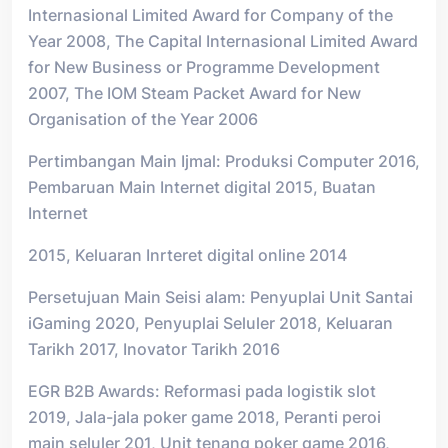
Internasional Limited Award for Company of the
Year 2008, The Capital Internasional Limited Award
for New Business or Programme Development
2007, The IOM Steam Packet Award for New
Organisation of the Year 2006
Pertimbangan Main Ijmal: Produksi Computer 2016,
Pembaruan Main Internet digital 2015, Buatan
Internet
2015, Keluaran Inrteret digital online 2014
Persetujuan Main Seisi alam: Penyuplai Unit Santai
iGaming 2020, Penyuplai Seluler 2018, Keluaran
Tarikh 2017, Inovator Tarikh 2016
EGR B2B Awards: Reformasi pada logistik slot
2019, Jala-jala poker game 2018, Peranti peroi
main seluler 201, Unit tenang poker game 2016,