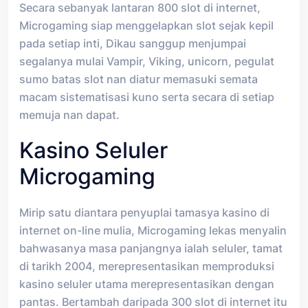
Secara sebanyak lantaran 800 slot di internet,
Microgaming siap menggelapkan slot sejak kepil
pada setiap inti, Dikau sanggup menjumpai
segalanya mulai Vampir, Viking, unicorn, pegulat
sumo batas slot nan diatur memasuki semata
macam sistematisasi kuno serta secara di setiap
memuja nan dapat.
Kasino Seluler
Microgaming
Mirip satu diantara penyuplai tamasya kasino di
internet on-line mulia, Microgaming lekas menyalin
bahwasanya masa panjangnya ialah seluler, tamat
di tarikh 2004, merepresentasikan memproduksi
kasino seluler utama merepresentasikan dengan
pantas. Bertambah daripada 300 slot di internet itu