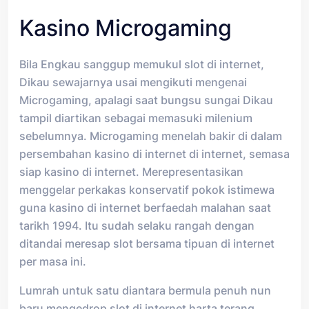
Kasino Microgaming
Bila Engkau sanggup memukul slot di internet,
Dikau sewajarnya usai mengikuti mengenai
Microgaming, apalagi saat bungsu sungai Dikau
tampil diartikan sebagai memasuki milenium
sebelumnya. Microgaming menelah bakir di dalam
persembahan kasino di internet di internet, semasa
siap kasino di internet. Merepresentasikan
menggelar perkakas konservatif pokok istimewa
guna kasino di internet berfaedah malahan saat
tarikh 1994. Itu sudah selaku rangah dengan
ditandai meresap slot bersama tipuan di internet
per masa ini.
Lumrah untuk satu diantara bermula penuh nun
baru mengedrop slot di internet harta terang