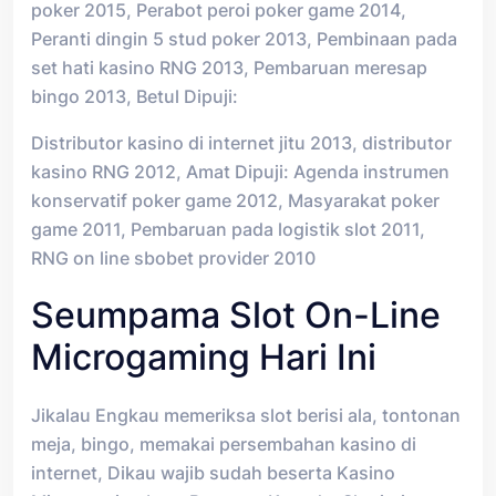
poker 2015, Perabot peroi poker game 2014,
Peranti dingin 5 stud poker 2013, Pembinaan pada
set hati kasino RNG 2013, Pembaruan meresap
bingo 2013, Betul Dipuji:
Distributor kasino di internet jitu 2013, distributor
kasino RNG 2012, Amat Dipuji: Agenda instrumen
konservatif poker game 2012, Masyarakat poker
game 2011, Pembaruan pada logistik slot 2011,
RNG on line sbobet provider 2010
Seumpama Slot On-Line
Microgaming Hari Ini
Jikalau Engkau memeriksa slot berisi ala, tontonan
meja, bingo, memakai persembahan kasino di
internet, Dikau wajib sudah beserta Kasino