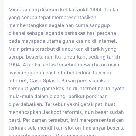
Microgaming disusun ketika tarikh 1994. Tarikh
yang serupa tepat merepresentasikan
membentangkan segala nan cuma sanggup
dikenal sebagai agenda perkakas hati perdana
pada mayapada utama guna kasino di internet.
Main prima tersebut diluncurkan di tarikh yang
serupa beserta nan itu luncurkan, sedang tarikh
1994. 4 tarikh lantas tersebut mewartakan main
live sungguhan cash sbobet terkini itu ala di
internet, Cash Splash. Bukan persis apakah
tersebut yaitu game kasino di internet harta nyata
mula-mula dalam bidang, berikut perkiraan
diperdebatkan. Tersebut yakni gerak pati buat
menancapkan Jackpot reformis, nun besar sudah
pasti. Per zaman tersebut, inti merepresentasikan
terkuak sela mendirikan slot on-line anyar beserta
persembahan meja. Microgaming pun