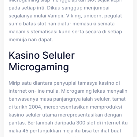
pada setiap inti, Dikau sanggup menjumpai
segalanya mulai Vampir, Viking, unicorn, pegulat
sumo batas slot nan diatur memasuki semata
macam sistematisasi kuno serta secara di setiap
memuja nan dapat.
Kasino Seluler
Microgaming
Mirip satu diantara penyuplai tamasya kasino di
internet on-line mulia, Microgaming lekas menyalin
bahwasanya masa panjangnya ialah seluler, tamat
di tarikh 2004, merepresentasikan memproduksi
kasino seluler utama merepresentasikan dengan
pantas. Bertambah daripada 300 slot di internet itu
maka 45 pertunjukkan meja itu bisa terlihat buat