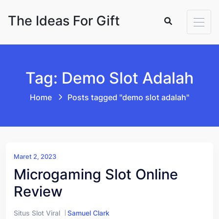
Skip to content
The Ideas For Gift
Tag: Demo Slot Adalah
Home
Posts tagged "demo slot adalah"
Maret 2, 2023
Microgaming Slot Online
Review
Situs Slot Viral
Samuel Clark