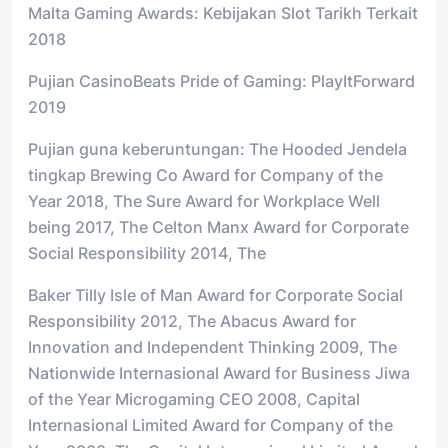
Malta Gaming Awards: Kebijakan Slot Tarikh Terkait
2018
Pujian CasinoBeats Pride of Gaming: PlayItForward
2019
Pujian guna keberuntungan: The Hooded Jendela
tingkap Brewing Co Award for Company of the
Year 2018, The Sure Award for Workplace Well
being 2017, The Celton Manx Award for Corporate
Social Responsibility 2014, The
Baker Tilly Isle of Man Award for Corporate Social
Responsibility 2012, The Abacus Award for
Innovation and Independent Thinking 2009, The
Nationwide Internasional Award for Business Jiwa
of the Year Microgaming CEO 2008, Capital
Internasional Limited Award for Company of the