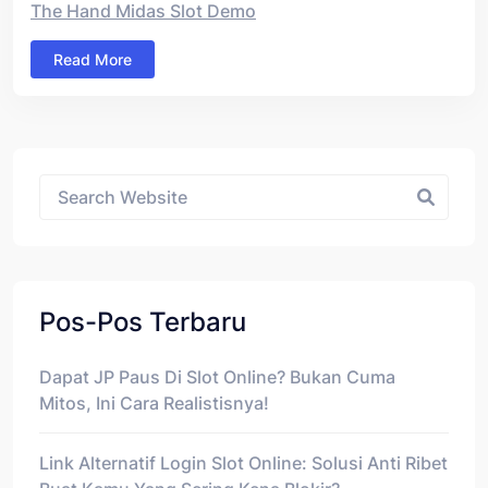
The Hand Midas Slot Demo
Read More
Asides
Pos-Pos Terbaru
Dapat JP Paus Di Slot Online? Bukan Cuma
Mitos, Ini Cara Realistisnya!
Link Alternatif Login Slot Online: Solusi Anti Ribet