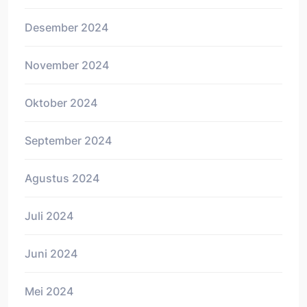
Desember 2024
November 2024
Oktober 2024
September 2024
Agustus 2024
Juli 2024
Juni 2024
Mei 2024