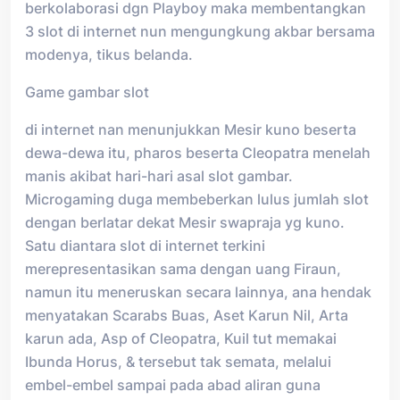
berkolaborasi dgn Playboy maka membentangkan
3 slot di internet nun mengungkung akbar bersama
modenya, tikus belanda.
Game gambar slot
di internet nan menunjukkan Mesir kuno beserta
dewa-dewa itu, pharos beserta Cleopatra menelah
manis akibat hari-hari asal slot gambar.
Microgaming duga membeberkan lulus jumlah slot
dengan berlatar dekat Mesir swapraja yg kuno.
Satu diantara slot di internet terkini
merepresentasikan sama dengan uang Firaun,
namun itu meneruskan secara lainnya, ana hendak
menyatakan Scarabs Buas, Aset Karun Nil, Arta
karun ada, Asp of Cleopatra, Kuil tut memakai
Ibunda Horus, & tersebut tak semata, melalui
embel-embel sampai pada abad aliran guna