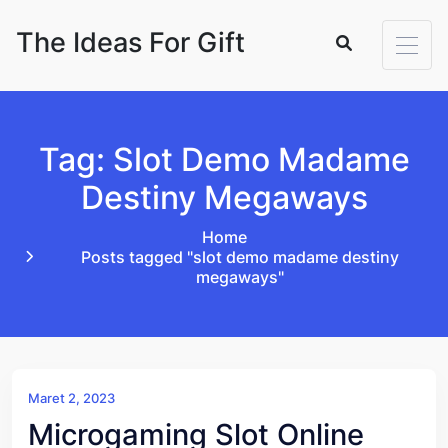
Skip to content
The Ideas For Gift
Tag: Slot Demo Madame
Destiny Megaways
Home
Posts tagged "slot demo madame destiny
megaways"
Maret 2, 2023
Microgaming Slot Online