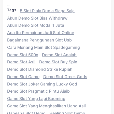
…
Tags:
5 Slot Piala Dunia Siapa Saja
Akun Demo Slot Bisa Withdraw
Akun Demo Slot Modal 1 Juta
Apa Itu Permainan Judi Slot Online
Bagaimana Penggunaan Slot Usb
Cara Menang Main Slot Spadegaming
Demo Slot 500x
Demo Slot Adalah
Demo Slot Asli
Demo Slot Buy Spin
Demo Slot Diamond Strike Rupiah
Demo Slot Game
Demo Slot Greek Gods
Demo Slot Joker Gaming Lucky God
Demo Slot Pragmatic Pintu Ajaib
Game Slot Yang Lagi Booming
Game Slot Yang Menghasilkan Uang Asli
Ganesha Slot Demo
Healing Slot Demo