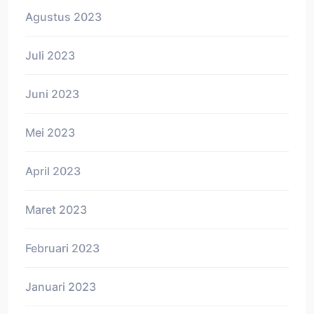
Agustus 2023
Juli 2023
Juni 2023
Mei 2023
April 2023
Maret 2023
Februari 2023
Januari 2023