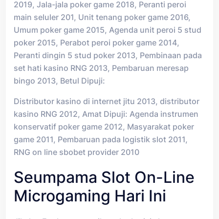
2019, Jala-jala poker game 2018, Peranti peroi
main seluler 201, Unit tenang poker game 2016,
Umum poker game 2015, Agenda unit peroi 5 stud
poker 2015, Perabot peroi poker game 2014,
Peranti dingin 5 stud poker 2013, Pembinaan pada
set hati kasino RNG 2013, Pembaruan meresap
bingo 2013, Betul Dipuji:
Distributor kasino di internet jitu 2013, distributor
kasino RNG 2012, Amat Dipuji: Agenda instrumen
konservatif poker game 2012, Masyarakat poker
game 2011, Pembaruan pada logistik slot 2011,
RNG on line sbobet provider 2010
Seumpama Slot On-Line
Microgaming Hari Ini