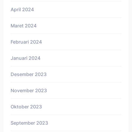
April 2024
Maret 2024
Februari 2024
Januari 2024
Desember 2023
November 2023
Oktober 2023
September 2023