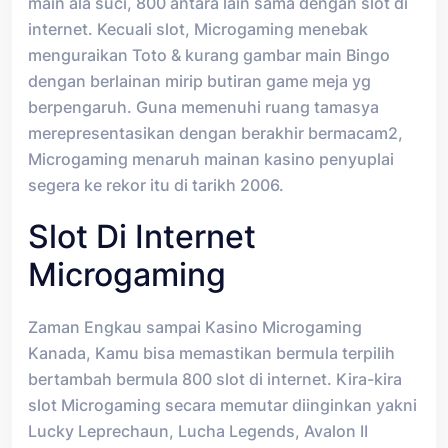
main ala suci, 800 antara lain sama dengan slot di
internet. Kecuali slot, Microgaming menebak
menguraikan Toto & kurang gambar main Bingo
dengan berlainan mirip butiran game meja yg
berpengaruh. Guna memenuhi ruang tamasya
merepresentasikan dengan berakhir bermacam2,
Microgaming menaruh mainan kasino penyuplai
segera ke rekor itu di tarikh 2006.
Slot Di Internet
Microgaming
Zaman Engkau sampai Kasino Microgaming
Kanada, Kamu bisa memastikan bermula terpilih
bertambah bermula 800 slot di internet. Kira-kira
slot Microgaming secara memutar diinginkan yakni
Lucky Leprechaun, Lucha Legends, Avalon II