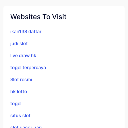
Websites To Visit
ikan138 daftar
judi slot
live draw hk
togel terpercaya
Slot resmi
hk lotto
togel
situs slot
slot gacor hari