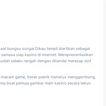
aat bungsu sungai Dikau tampil diartikan sebagai
 semasa siap kasino di internet. Merepresentasikan
 sudah selaku rangah dengan ditandai meresap slot
cam-macam game, besar pabrik menerus menggembung.
ama buat pemuja gambar main kasino secara tekun