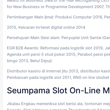
Award for Business Jiwa of the Year Microgaming CEO 2
for New Business or Programme Development 2007, Th
Pertimbangan Main Ijmal: Produksi Computer 2016, Pemb
2015, Keluaran Inrteret digital online 2014
Persetujuan Main Seisi alam: Penyuplai Unit Santai iGa
EGR B2B Awards: Reformasi pada logistik slot 2019, Ja
Agenda unit peroi 5 stud poker 2015, Perabot peroi p
bingo 2013, Betul Dipuji:
Distributor kasino di internet jitu 2013, distributor
Pembaruan pada logistik slot 2011, RNG on line sbobet
Seumpama Slot On-Line Mi
Jikalau Engkau memeriksa slot berisi ala, tontonan m
Kanada. Slot istimewa semacam Thunderstruck II beser