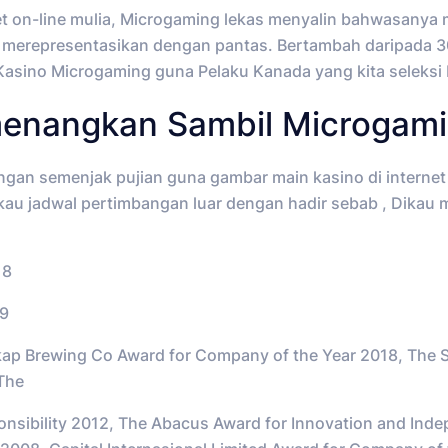
et on-line mulia, Microgaming lekas menyalin bahwasanya m
erepresentasikan dengan pantas. Bertambah daripada 300 
t Kasino Microgaming guna Pelaku Kanada yang kita seleksi
enangkan Sambil Microgam
an semenjak pujian guna gambar main kasino di internet 
kau jadwal pertimbangan luar dengan hadir sebab , Dikau m
18
19
ap Brewing Co Award for Company of the Year 2018, The Su
 The
sponsibility 2012, The Abacus Award for Innovation and In