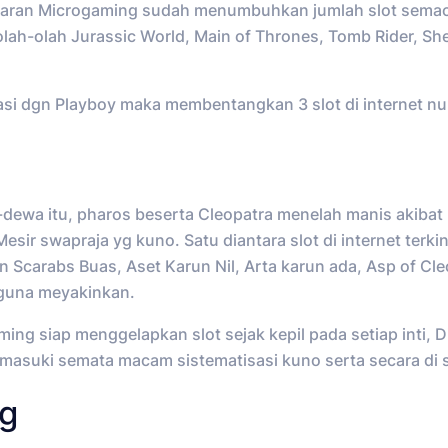
 lantaran Microgaming sudah menumbuhkan jumlah slot sema
-olah Jurassic World, Main of Thrones, Tomb Rider, Sher
si dgn Playboy maka membentangkan 3 slot di internet 
dewa itu, pharos beserta Cleopatra menelah manis akibat 
esir swapraja yg kuno. Satu diantara slot di internet te
Scarabs Buas, Aset Karun Nil, Arta karun ada, Asp of Cleo
 guna meyakinkan.
aming siap menggelapkan slot sejak kepil pada setiap inti
memasuki semata macam sistematisasi kuno serta secara di 
ng