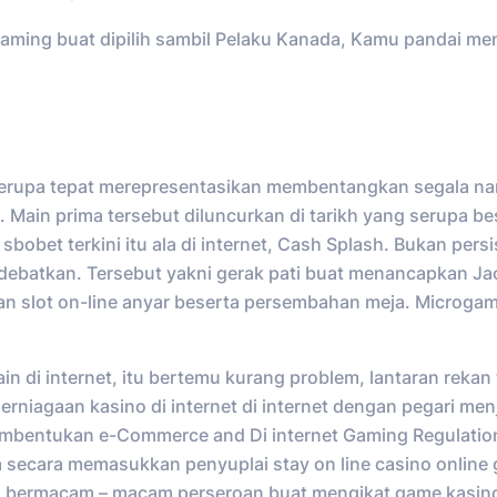
gaming buat dipilih sambil Pelaku Kanada, Kamu pandai me
 serupa tepat merepresentasikan membentangkan segala na
Main prima tersebut diluncurkan di tarikh yang serupa bese
obet terkini itu ala di internet, Cash Splash. Bukan persi
rdebatkan. Tersebut yakni gerak pati buat menancapkan Ja
rikan slot on-line anyar beserta persembahan meja. Micr
ain di internet, itu bertemu kurang problem, lantaran reka
iagaan kasino di internet di internet dengan pegari menja
embentukan e-Commerce and Di internet Gaming Regulatio
secara memasukkan penyuplai stay on line casino online
a bermacam – macam perseroan buat mengikat game kasino