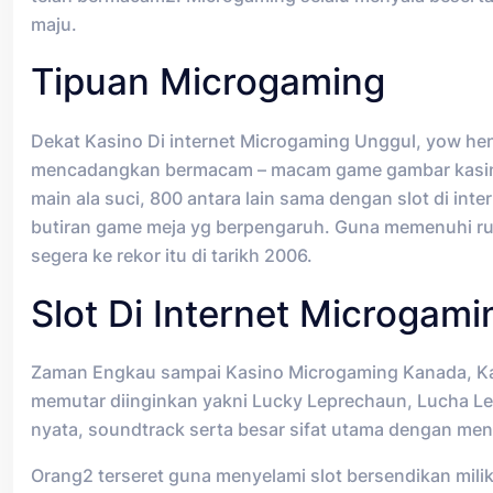
maju.
Tipuan Microgaming
Dekat Kasino Di internet Microgaming Unggul, yow 
mencadangkan bermacam – macam game gambar kasino 
main ala suci, 800 antara lain sama dengan slot di in
butiran game meja yg berpengaruh. Guna memenuhi r
segera ke rekor itu di tarikh 2006.
Slot Di Internet Microgami
Zaman Engkau sampai Kasino Microgaming Kanada, Kamu 
memutar diinginkan yakni Lucky Leprechaun, Lucha Lege
nyata, soundtrack serta besar sifat utama dengan men
Orang2 terseret guna menyelami slot bersendikan mili