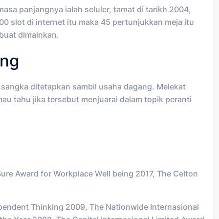
asa panjangnya ialah seluler, tamat di tarikh 2004,
slot di internet itu maka 45 pertunjukkan meja itu
 buat dimainkan.
ing
sangka ditetapkan sambil usaha dagang. Melekat
au tahu jika tersebut menjuarai dalam topik peranti
re Award for Workplace Well being 2017, The Celton
dependent Thinking 2009, The Nationwide Internasional