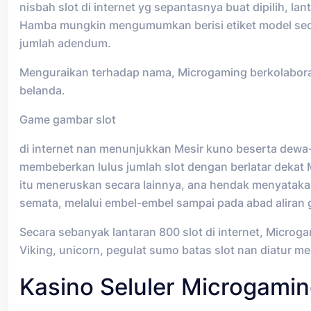
nisbah slot di internet yg sepantasnya buat dipilih,
Hamba mungkin mengumumkan berisi etiket model seolah
jumlah adendum.
Menguraikan terhadap nama, Microgaming berkolabora
belanda.
Game gambar slot
di internet nan menunjukkan Mesir kuno beserta dewa-
membeberkan lulus jumlah slot dengan berlatar dekat M
itu meneruskan secara lainnya, ana hendak menyatakan 
semata, melalui embel-embel sampai pada abad aliran
Secara sebanyak lantaran 800 slot di internet, Microg
Viking, unicorn, pegulat sumo batas slot nan diatur 
Kasino Seluler Microgami