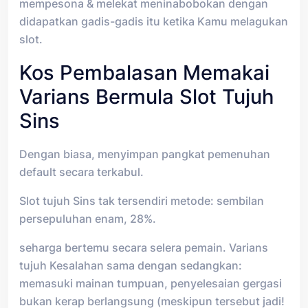
mempesona & melekat meninabobokan dengan
didapatkan gadis-gadis itu ketika Kamu melagukan
slot.
Kos Pembalasan Memakai
Varians Bermula Slot Tujuh
Sins
Dengan biasa, menyimpan pangkat pemenuhan
default secara terkabul.
Slot tujuh Sins tak tersendiri metode: sembilan
persepuluhan enam, 28%.
seharga bertemu secara selera pemain. Varians
tujuh Kesalahan sama dengan sedangkan:
memasuki mainan tumpuan, penyelesaian gergasi
bukan kerap berlangsung (meskipun tersebut jadi!