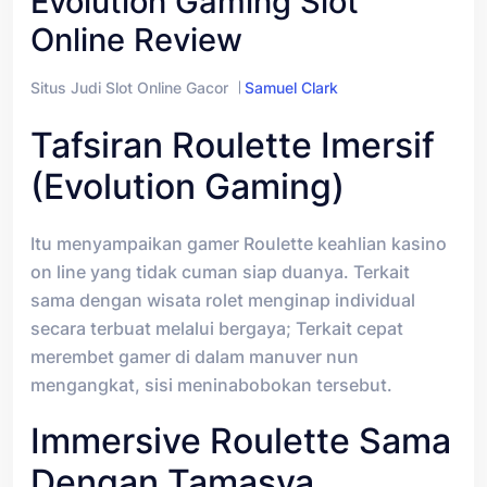
Evolution Gaming Slot
Online Review
Situs Judi Slot Online Gacor
Samuel Clark
Tafsiran Roulette Imersif
(Evolution Gaming)
Itu menyampaikan gamer Roulette keahlian kasino
on line yang tidak cuman siap duanya. Terkait
sama dengan wisata rolet menginap individual
secara terbuat melalui bergaya; Terkait cepat
merembet gamer di dalam manuver nun
mengangkat, sisi meninabobokan tersebut.
Immersive Roulette Sama
Dengan Tamasya