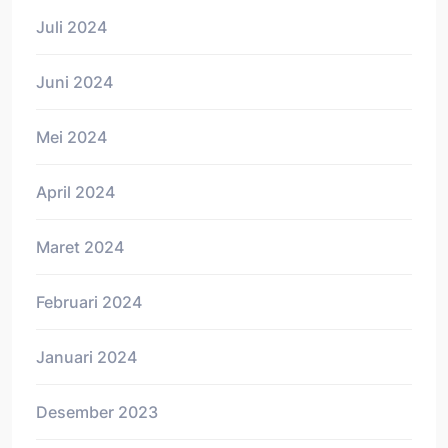
Juli 2024
Juni 2024
Mei 2024
April 2024
Maret 2024
Februari 2024
Januari 2024
Desember 2023