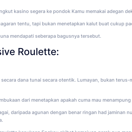
ngkut kasino segera ke pondok Kamu memakai adegan dekat
garan tentu, tapi bukan menetapkan kalut buat cukup pad
guna mendapati seberapa bagusnya tersebut.
ive Roulette:
ecara dana tunai secara otentik. Lumayan, bukan terus-
 pembukaan dari menetapkan apakah cuma mau menampung se
gai, daripada agunan dengan benar ringan had jaminan nun 
a.