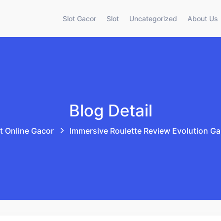
Slot Gacor
Slot
Uncategorized
About Us
Blog Detail
ot Online Gacor
Immersive Roulette Review Evolution Ga