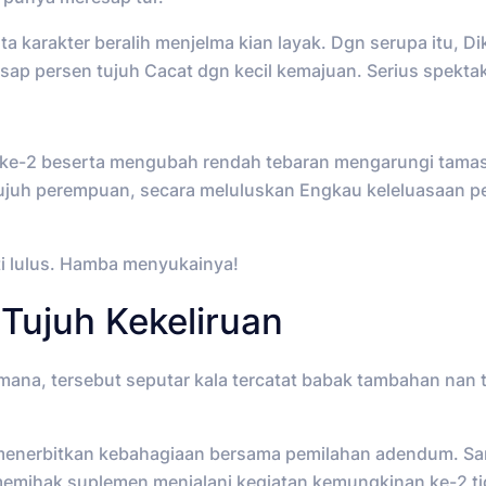
a karakter beralih menjelma kian layak. Dgn serupa itu, Di
 persen tujuh Cacat dgn kecil kemajuan. Serius spektak
 ke-2 beserta mengubah rendah tebaran mengarungi tama
ujuh perempuan, secara meluluskan Engkau keleluasaan 
ti lulus. Hamba menyukainya!
Tujuh Kekeliruan
ana, tersebut seputar kala tercatat babak tambahan nan t
, menerbitkan kebahagiaan bersama pemilahan adendum. Sa
 memihak suplemen menjalani kegiatan kemungkinan ke-2 t