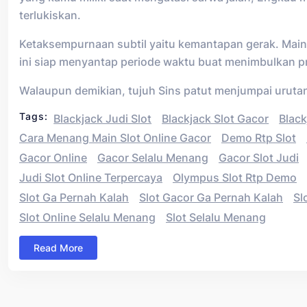
terlukiskan.
Ketaksempurnaan subtil yaitu kemantapan gerak. Ma
ini siap menyantap periode waktu buat menimbulkan p
Walaupun demikian, tujuh Sins patut menjumpai uruta
Tags:
Blackjack Judi Slot
Blackjack Slot Gacor
Black
Cara Menang Main Slot Online Gacor
Demo Rtp Slot
Gacor Online
Gacor Selalu Menang
Gacor Slot Judi
Judi Slot Online Terpercaya
Olympus Slot Rtp Demo
Slot Ga Pernah Kalah
Slot Gacor Ga Pernah Kalah
Sl
Slot Online Selalu Menang
Slot Selalu Menang
Read More