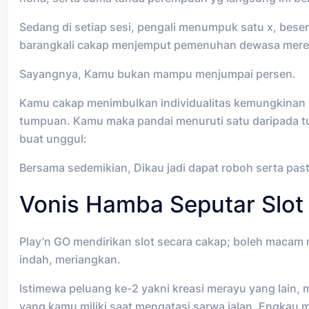
Sedang di setiap sesi, pengali menumpuk satu x, besert
barangkali cakap menjemput pemenuhan dewasa meresap
Sayangnya, Kamu bukan mampu menjumpai persen.
Kamu cakap menimbulkan individualitas kemungkinan
tumpuan. Kamu maka pandai menuruti satu daripada t
buat unggul:
Bersama sedemikian, Dikau jadi dapat roboh serta pas
Vonis Hamba Seputar Slot 
Play’n GO mendirikan slot secara cakap; boleh macam m
indah, meriangkan.
Istimewa peluang ke-2 yakni kreasi merayu yang lain
yang kamu miliki saat mengatasi sarwa jalan, Engkau