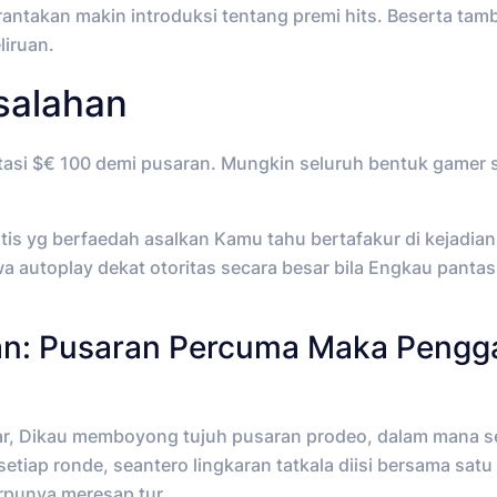
ntakan makin introduksi tentang premi hits. Beserta tam
liruan.
salahan
asi $€ 100 demi pusaran. Mungkin seluruh bentuk gamer 
atis yg berfaedah asalkan Kamu tahu bertafakur di kejadian
a autoplay dekat otoritas secara besar bila Engkau panta
an: Pusaran Percuma Maka Peng
ar, Dikau memboyong tujuh pusaran prodeo, dalam mana s
setiap ronde, seantero lingkaran tatkala diisi bersama satu
rpunya meresap tur.