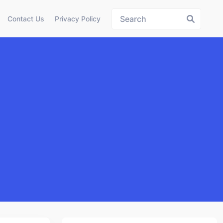
Contact Us
Privacy Policy