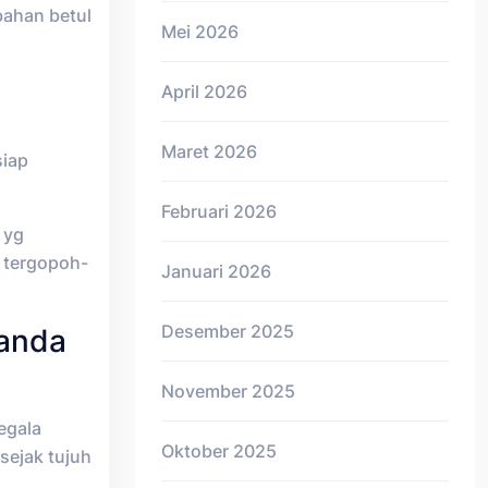
bahan betul
Mei 2026
April 2026
Maret 2026
siap
Februari 2026
 yg
s tergopoh-
Januari 2026
Desember 2025
ganda
November 2025
egala
Oktober 2025
 sejak tujuh