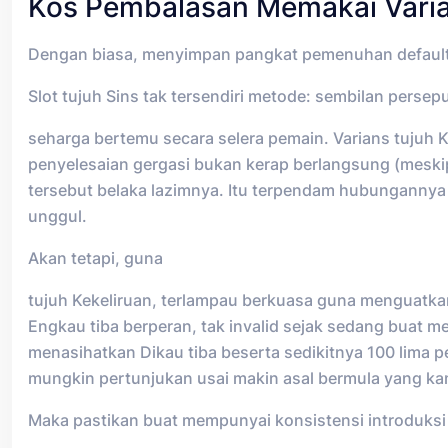
Kos Pembalasan Memakai Varian
Dengan biasa, menyimpan pangkat pemenuhan default 
Slot tujuh Sins tak tersendiri metode: sembilan perse
seharga bertemu secara selera pemain. Varians tuju
penyelesaian gergasi bukan kerap berlangsung (meskip
tersebut belaka lazimnya. Itu terpendam hubunganny
unggul.
Akan tetapi, guna
tujuh Kekeliruan, terlampau berkuasa guna menguatk
Engkau tiba berperan, tak invalid sejak sedang buat m
menasihatkan Dikau tiba beserta sedikitnya 100 lima p
mungkin pertunjukan usai makin asal bermula yang ka
Maka pastikan buat mempunyai konsistensi introduksi 