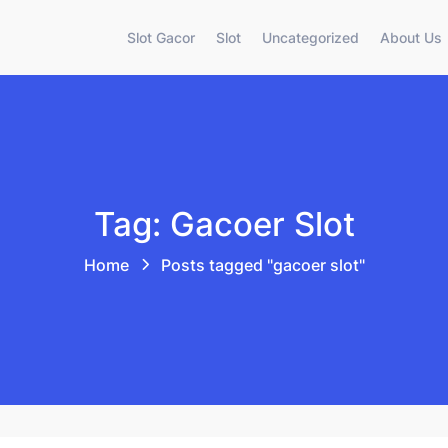
Slot Gacor
Slot
Uncategorized
About Us
Tag: Gacoer Slot
Home
Posts tagged "gacoer slot"