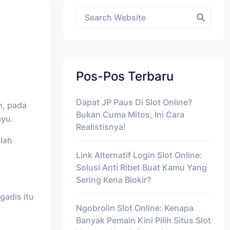
Asides
Pos-Pos Terbaru
Dapat JP Paus Di Slot Online?
h, pada
Bukan Cuma Mitos, Ini Cara
ayu.
Realistisnya!
mlah
Link Alternatif Login Slot Online:
Solusi Anti Ribet Buat Kamu Yang
Sering Kena Blokir?
adis itu
Ngobrolin Slot Online: Kenapa
Banyak Pemain Kini Pilih Situs Slot