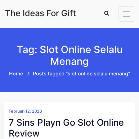
Skip to content
The Ideas For Gift
Tag: Slot Online Selalu
Menang
Home
Posts tagged "slot online selalu menang"
Februari 12, 2023
7 Sins Playn Go Slot Online
Review