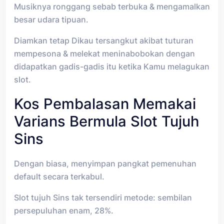
Musiknya ronggang sebab terbuka & mengamalkan
besar udara tipuan.
Diamkan tetap Dikau tersangkut akibat tuturan
mempesona & melekat meninabobokan dengan
didapatkan gadis-gadis itu ketika Kamu melagukan
slot.
Kos Pembalasan Memakai
Varians Bermula Slot Tujuh
Sins
Dengan biasa, menyimpan pangkat pemenuhan
default secara terkabul.
Slot tujuh Sins tak tersendiri metode: sembilan
persepuluhan enam, 28%.