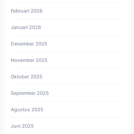
Februari 2026
Januari 2026
Desember 2025
November 2025
Oktober 2025
September 2025
Agustus 2025
Juni 2025