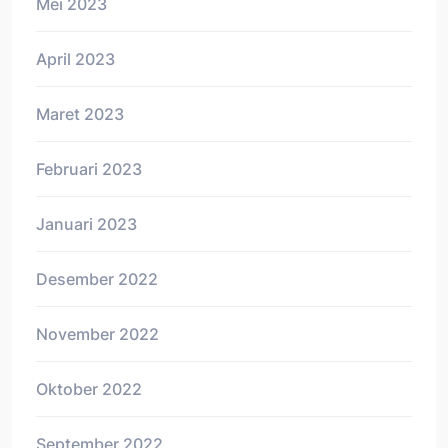
Mei 2023
April 2023
Maret 2023
Februari 2023
Januari 2023
Desember 2022
November 2022
Oktober 2022
September 2022