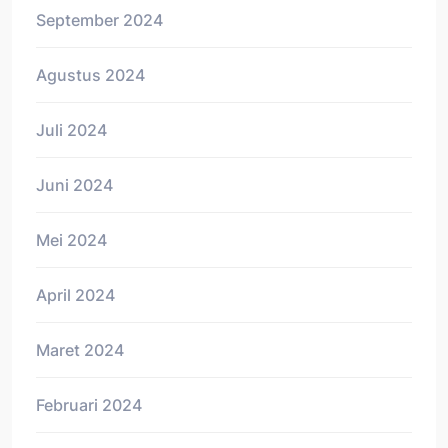
September 2024
Agustus 2024
Juli 2024
Juni 2024
Mei 2024
April 2024
Maret 2024
Februari 2024