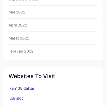
Mei 2022
April 2022
Maret 2022
Februari 2022
Websites To Visit
ikan138 daftar
judi slot