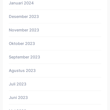
Januari 2024
Desember 2023
November 2023
Oktober 2023
September 2023
Agustus 2023
Juli 2023
Juni 2023