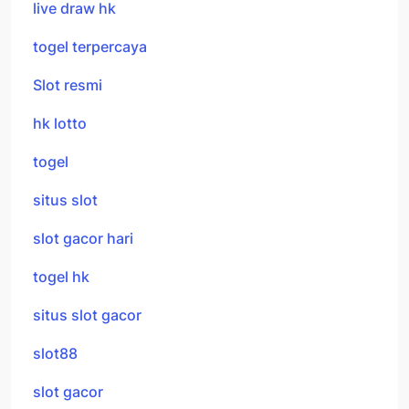
live draw hk
togel terpercaya
Slot resmi
hk lotto
togel
situs slot
slot gacor hari
togel hk
situs slot gacor
slot88
slot gacor