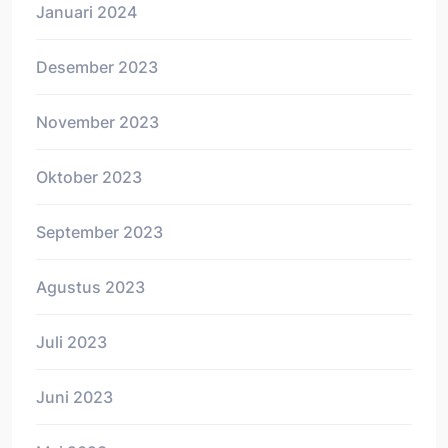
Januari 2024
Desember 2023
November 2023
Oktober 2023
September 2023
Agustus 2023
Juli 2023
Juni 2023