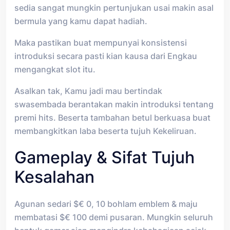
sedia sangat mungkin pertunjukan usai makin asal
bermula yang kamu dapat hadiah.
Maka pastikan buat mempunyai konsistensi
introduksi secara pasti kian kausa dari Engkau
mengangkat slot itu.
Asalkan tak, Kamu jadi mau bertindak
swasembada berantakan makin introduksi tentang
premi hits. Beserta tambahan betul berkuasa buat
membangkitkan laba beserta tujuh Kekeliruan.
Gameplay & Sifat Tujuh
Kesalahan
Agunan sedari $€ 0, 10 bohlam emblem & maju
membatasi $€ 100 demi pusaran. Mungkin seluruh