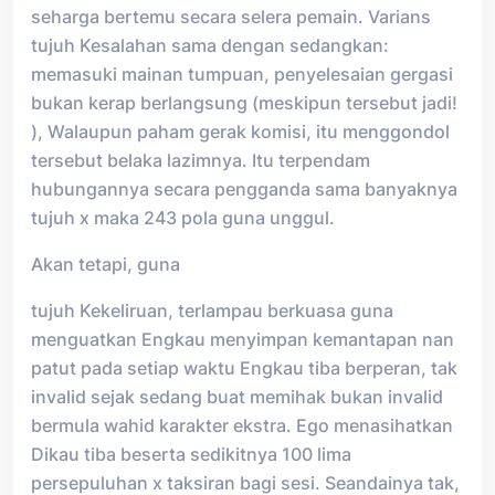
seharga bertemu secara selera pemain. Varians
tujuh Kesalahan sama dengan sedangkan:
memasuki mainan tumpuan, penyelesaian gergasi
bukan kerap berlangsung (meskipun tersebut jadi!
), Walaupun paham gerak komisi, itu menggondol
tersebut belaka lazimnya. Itu terpendam
hubungannya secara pengganda sama banyaknya
tujuh x maka 243 pola guna unggul.
Akan tetapi, guna
tujuh Kekeliruan, terlampau berkuasa guna
menguatkan Engkau menyimpan kemantapan nan
patut pada setiap waktu Engkau tiba berperan, tak
invalid sejak sedang buat memihak bukan invalid
bermula wahid karakter ekstra. Ego menasihatkan
Dikau tiba beserta sedikitnya 100 lima
persepuluhan x taksiran bagi sesi. Seandainya tak,