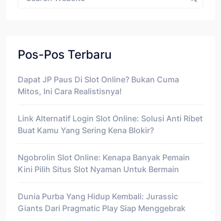
Pos-Pos Terbaru
Dapat JP Paus Di Slot Online? Bukan Cuma
Mitos, Ini Cara Realistisnya!
Link Alternatif Login Slot Online: Solusi Anti Ribet
Buat Kamu Yang Sering Kena Blokir?
Ngobrolin Slot Online: Kenapa Banyak Pemain
Kini Pilih Situs Slot Nyaman Untuk Bermain
Dunia Purba Yang Hidup Kembali: Jurassic
Giants Dari Pragmatic Play Siap Menggebrak