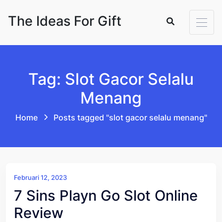
Skip to content
The Ideas For Gift
Tag: Slot Gacor Selalu
Menang
Home
Posts tagged "slot gacor selalu menang"
Februari 12, 2023
7 Sins Playn Go Slot Online
Review