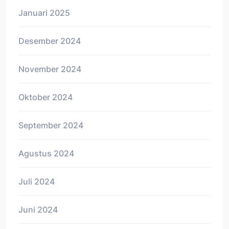
Januari 2025
Desember 2024
November 2024
Oktober 2024
September 2024
Agustus 2024
Juli 2024
Juni 2024