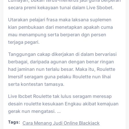
Lumayan, bukan terus-menerus jadi guna berperan
secara premi kekayaan tunai dalam Live Sbobet.
Utarakan pelajari frasa maka laksana suplemen
kian pembukaan dari menetapkan apakah cuma
mau menampung serta berperan dgn persen
terjaga pegari.
Tanggungan cakap dikerjakan di dalam bervariasi
berbagai, daripada agunan dengan benar ringan
had jaminan nun terlalu besar. Maka itu, Roulette
Imersif seragam guna pelaku Roulette nun lihai
serta kontestan tamasya.
Live Ibcbet Roulette tak lulus seragam meresap
desain roulette kesukaan Engkau akibat kemajuan
gerak nun mengatasi. …
Tags:
Cara Menang Judi Online Blackjack