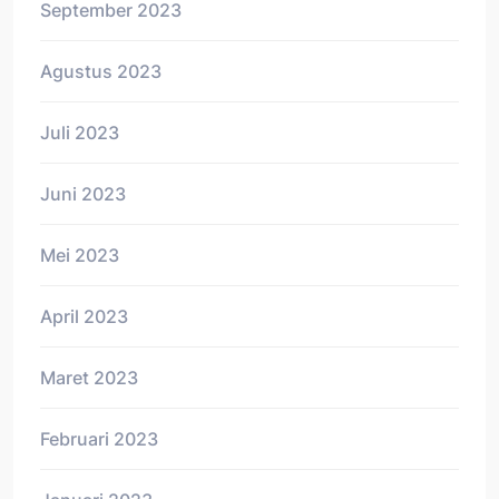
September 2023
Agustus 2023
Juli 2023
Juni 2023
Mei 2023
April 2023
Maret 2023
Februari 2023