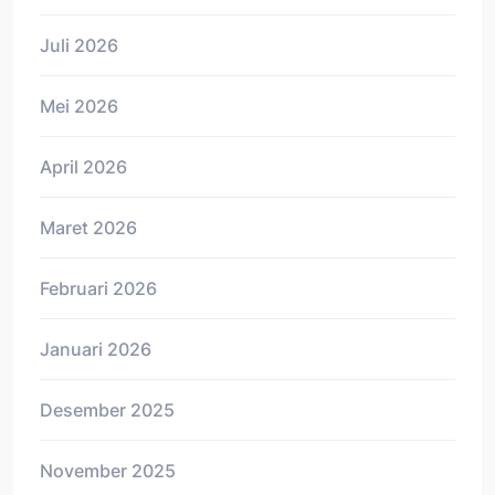
Juli 2026
Mei 2026
April 2026
Maret 2026
Februari 2026
Januari 2026
Desember 2025
November 2025