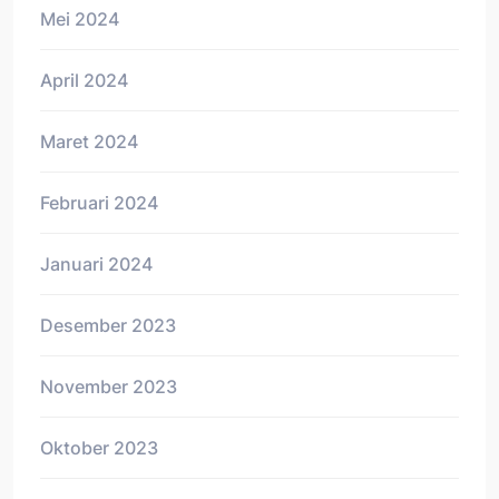
Mei 2024
April 2024
Maret 2024
Februari 2024
Januari 2024
Desember 2023
November 2023
Oktober 2023