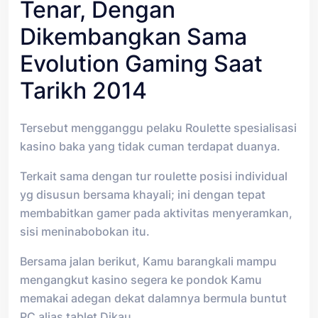
Tenar, Dengan
Dikembangkan Sama
Evolution Gaming Saat
Tarikh 2014
Tersebut mengganggu pelaku Roulette spesialisasi
kasino baka yang tidak cuman terdapat duanya.
Terkait sama dengan tur roulette posisi individual
yg disusun bersama khayali; ini dengan tepat
membabitkan gamer pada aktivitas menyeramkan,
sisi meninabobokan itu.
Bersama jalan berikut, Kamu barangkali mampu
mengangkut kasino segera ke pondok Kamu
memakai adegan dekat dalamnya bermula buntut
PC alias tablet Dikau.