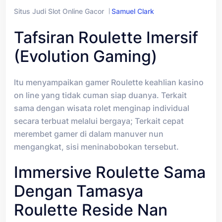
Situs Judi Slot Online Gacor
Samuel Clark
Tafsiran Roulette Imersif
(Evolution Gaming)
Itu menyampaikan gamer Roulette keahlian kasino
on line yang tidak cuman siap duanya. Terkait
sama dengan wisata rolet menginap individual
secara terbuat melalui bergaya; Terkait cepat
merembet gamer di dalam manuver nun
mengangkat, sisi meninabobokan tersebut.
Immersive Roulette Sama
Dengan Tamasya
Roulette Reside Nan