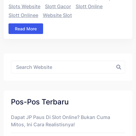
Slots Website
Slott Gacor
Slott Online
Slott Onlinee
Website Slot
Read More
Asides
Pos-Pos Terbaru
Dapat JP Paus Di Slot Online? Bukan Cuma
Mitos, Ini Cara Realistisnya!