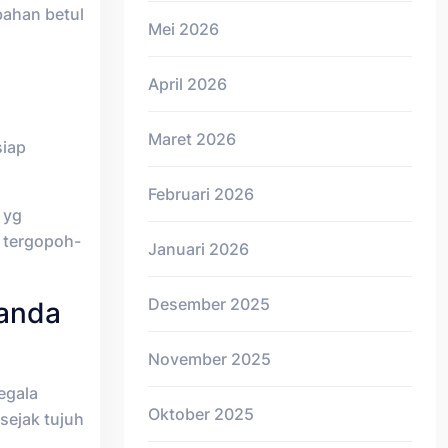
bahan betul
Mei 2026
April 2026
Maret 2026
siap
Februari 2026
 yg
s tergopoh-
Januari 2026
Desember 2025
ganda
November 2025
egala
Oktober 2025
 sejak tujuh