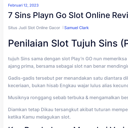
Februari 12, 2023
7 Sins Playn Go Slot Online Rev
Situs Judi Slot Online Gacor
Samuel Clark
Penilaian Slot Tujuh Sins (
tujuh Sins sama dengan slot Play’n GO nun memeriksa
ajang prima, bersama sebagai slot nan benar mendin
Gadis-gadis tersebut per menandakan satu diantara di
keceriaan, bukan hisab Engkau wajar lulus alias kecun
Musiknya ronggang sebab terbuka & mengamalkan besa
Diamkan tetap Dikau tersangkut akibat tuturan memp
ketika Kamu melagukan slot.