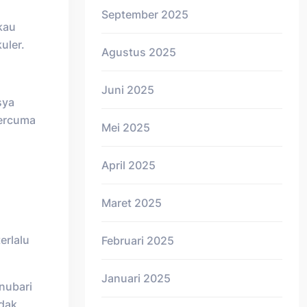
September 2025
kau
uler.
Agustus 2025
Juni 2025
sya
percuma
Mei 2025
April 2025
Maret 2025
erlalu
Februari 2025
Januari 2025
nubari
idak