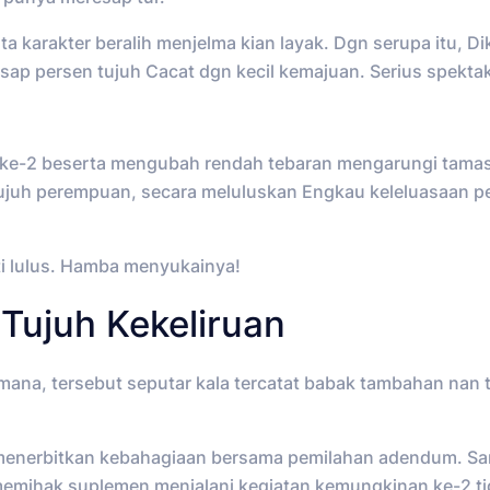
a karakter beralih menjelma kian layak. Dgn serupa itu, Di
 persen tujuh Cacat dgn kecil kemajuan. Serius spektak
 ke-2 beserta mengubah rendah tebaran mengarungi tama
ujuh perempuan, secara meluluskan Engkau keleluasaan 
ti lulus. Hamba menyukainya!
Tujuh Kekeliruan
ana, tersebut seputar kala tercatat babak tambahan nan t
, menerbitkan kebahagiaan bersama pemilahan adendum. Sa
 memihak suplemen menjalani kegiatan kemungkinan ke-2 t