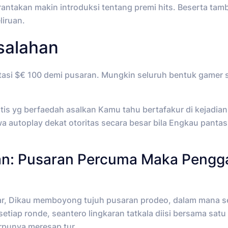
ntakan makin introduksi tentang premi hits. Beserta tam
liruan.
salahan
asi $€ 100 demi pusaran. Mungkin seluruh bentuk gamer 
atis yg berfaedah asalkan Kamu tahu bertafakur di kejadian
a autoplay dekat otoritas secara besar bila Engkau panta
an: Pusaran Percuma Maka Peng
ar, Dikau memboyong tujuh pusaran prodeo, dalam mana s
setiap ronde, seantero lingkaran tatkala diisi bersama satu
rpunya meresap tur.