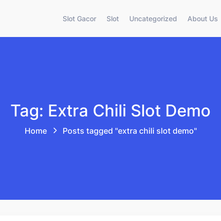
Slot Gacor
Slot
Uncategorized
About Us
Tag: Extra Chili Slot Demo
Home
Posts tagged "extra chili slot demo"