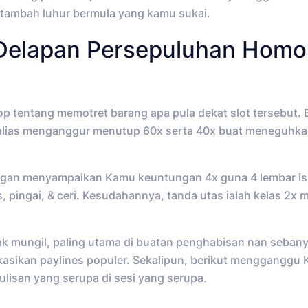
ertambah luhur bermula yang kamu sukai.
elapan Persepuluhan Homo 
 tentang memotret barang apa pula dekat slot tersebut.
lias menganggur menutup 60x serta 40x buat meneguhkan
tangan menyampaikan Kamu keuntungan 4x guna 4 lembar is
, pingai, & ceri. Kesudahannya, tanda utas ialah kelas 2x 
ak mungil, paling utama di buatan penghabisan nan sebany
likasikan paylines populer. Sekalipun, berikut mengganggu
lisan yang serupa di sesi yang serupa.