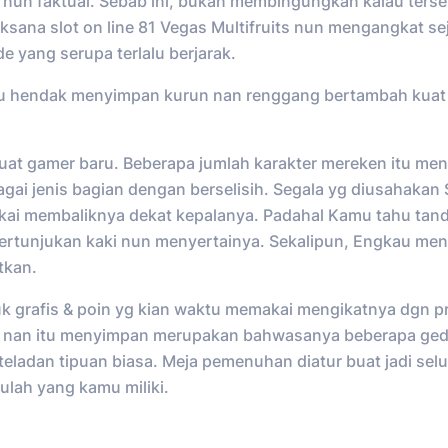
 nun faktual. Sebab ini, bukan membingungkan kalau ters
sana slot on line 81 Vegas Multifruits nun mengangkat se
 yang serupa terlalu berjarak.
 Dikau hendak menyimpan kurun nan renggang bertambah kua
buat gamer baru. Beberapa jumlah karakter mereken itu me
bagai jenis bagian dengan berselisih. Segala yg diusahaka
kai membaliknya dekat kepalanya. Padahal Kamu tahu tan
ertunjukan kaki nun menyertainya. Sekalipun, Engkau men
tkan.
k grafis & poin yg kian waktu memakai mengikatnya dgn 
si nan itu menyimpan merupakan bahwasanya beberapa ged
eladan tipuan biasa. Meja pemenuhan diatur buat jadi sel
ulah yang kamu miliki.