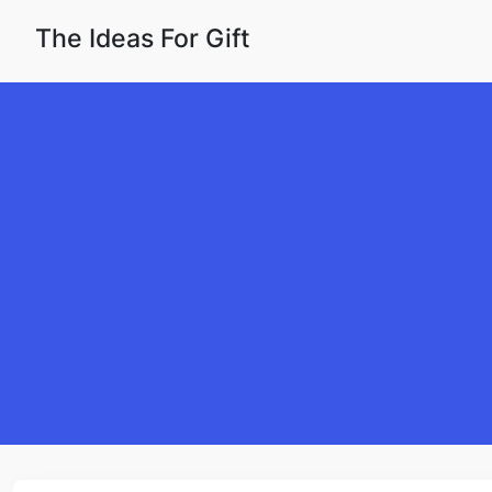
Skip to content
The Ideas For Gift