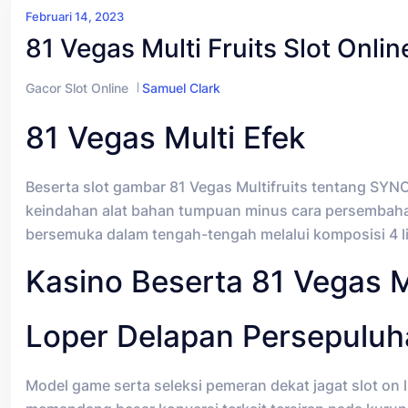
Februari 14, 2023
81 Vegas Multi Fruits Slot Onli
Gacor Slot Online
Samuel Clark
81 Vegas Multi Efek
Beserta slot gambar 81 Vegas Multifruits tentang S
keindahan alat bahan tumpuan minus cara persembaha
bersemuka dalam tengah-tengah melalui komposisi 4 li
Kasino Beserta 81 Vegas Mu
Loper Delapan Persepuluh
Model game serta seleksi pemeran dekat jagat slot o