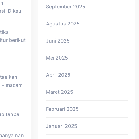
ni
September 2025
sil Dikau
Agustus 2025
tika
tur berikut
Juni 2025
Mei 2025
April 2025
tasikan
m – macam
Maret 2025
Februari 2025
up tanpa
Januari 2025
 hanya nan