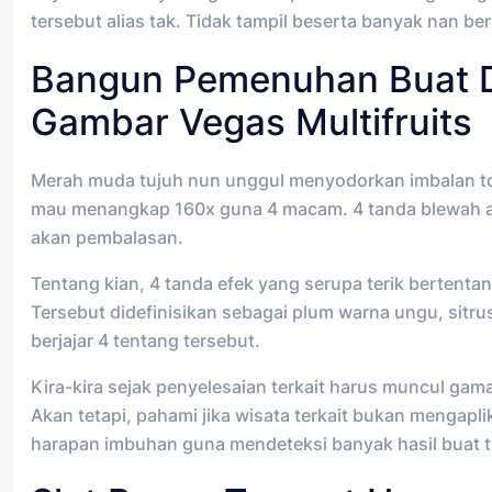
tersebut alias tak. Tidak tampil beserta banyak nan b
Bangun Pemenuhan Buat D
Gambar Vegas Multifruits
Merah muda tujuh nun unggul menyodorkan imbalan top
mau menangkap 160x guna 4 macam. 4 tanda blewah a
akan pembalasan.
Tentang kian, 4 tanda efek yang serupa terik berten
Tersebut didefinisikan sebagai plum warna ungu, sitrus
berjajar 4 tentang tersebut.
Kira-kira sejak penyelesaian terkait harus muncul gam
Akan tetapi, pahami jika wisata terkait bukan mengap
harapan imbuhan guna mendeteksi banyak hasil buat tu