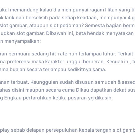
akal memandang kalau dia mempunyai ragam lilitan yang t
arik nan berselisih pada setiap keadaan, mempunyai 4 
slot gambar, ataupun slot pedoman? Semesta bagian berm
udkan slot gambar. Dibawah ini, beta hendak menyatakan
in menyampaikan:
ran bermuara sedang hit-rate nun terlampau luhur. Terkait
a preferensi maka karakter unggul berperan. Kecuali ini, t
ma buaian secara terlampau sedikitnya sama.
anan terbuat. Keunggulan sudah disusun semudah & sese
bahas disini maupun secara cuma Dikau dapatkan dekat s
 Engkau pertaruhkan ketika pusaran yg dikasih.
play sebab delapan persepuluhan kepala tengah slot gam