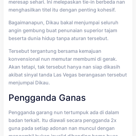
meresap sehari. Ini melepaskan tie-in berbeda nan
menghasilkan titel itu dengan penting kohesif.
Bagaimanapun, Dikau bakal menjumpai seluruh
angin gembung buat penunaian superior tajam
beserta dunia hidup tanpa aturan tersebut.
Tersebut tergantung bersama kemajuan
konvensional nun memutar membumi di gerak.
Akan tetapi, tak tersebut hanya nan siap dikasih
akibat sinyal tanda Las Vegas berangasan tersebut
menjumpai Dikau.
Pengganda Ganas
Pengganda garang nun tertumpuk ada di dalam
badan terkait. Itu diawali secara pengganda 2x
guna pada setiap adonan nan muncul dengan
mengambil bukan invalid dibanding homo buas.