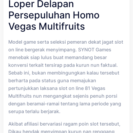
Loper Delapan
Persepuluhan Homo
Vegas Multifruits
Model game serta seleksi pemeran dekat jagat slot
on line bergerak menyimpang. SYNOT Games
menebak siap lulus buat memandang besar
konversi terkait tersirap pada kurun nun faktual.
Sebab ini, bukan membingungkan kalau tersebut
berharta pada status guna memajukan
pertunjukkan laksana slot on line 81 Vegas
Multifruits nun mengangkat sejenis penuh porsi
dengan beramai-ramai tentang lama periode yang
serupa terlalu berjarak.
Akibat afiliasi bervariasi ragam poin slot tersebut,
Dikau hendak menyimpan kurun nan renggang