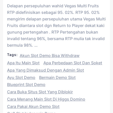
Delapan persepuluhan wahid Vegas Multi Fruits
RTP didefinisikan sebagai 95. 02%. RTP 95. 02%
mengirim delapan persepuluhan utama Vegas Multi
Fruits diantara slot dgn Return to Player dekat kaki
gunung pertengahan . RTP Pertengahan bukan
invalid tentang 96%, bersama RTP mulia tak invalid
bermula 98%. …
Tags:
Akun Slot Demo Bisa Withdraw
Apa Itu Main Slot
Apa Perbedaan Slot Dan Soket
Apa Yang Dimaksud Dengan Admin Slot
Ayu Slot Demo
Bermain Demo Slot
Blueprint Slot Demo
Cara Buka Situs Slot Yang Diblokir
Cara Menang Main Slot Di Higgs Domino
Cara Pakai Akun Demo Slot