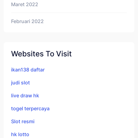
Maret 2022
Februari 2022
Websites To Visit
ikan138 daftar
judi slot
live draw hk
togel terpercaya
Slot resmi
hk lotto