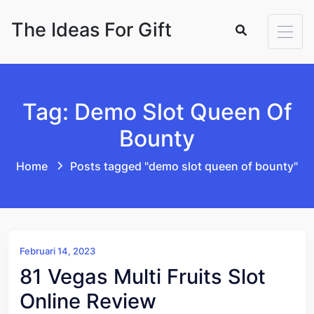
Skip to content
The Ideas For Gift
Tag: Demo Slot Queen Of
Bounty
Home
Posts tagged "demo slot queen of bounty"
Februari 14, 2023
81 Vegas Multi Fruits Slot
Online Review