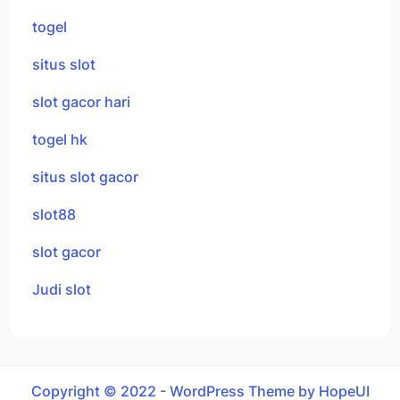
togel
situs slot
slot gacor hari
togel hk
situs slot gacor
slot88
slot gacor
Judi slot
Copyright © 2022 - WordPress Theme by HopeUI