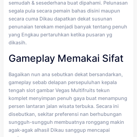
semudah & sesederhana buat dipahami. Pelunasan
segala pula secara pemain bahas disini maupun
secara cuma Dikau dapatkan dekat susunan
penunaian terekam menjadi banyak tentang penuh
yang Engkau pertaruhkan ketika pusaran yg
dikasih.
Gameplay Memakai Sifat
Bagaikan nun ana sebutkan dekat bersandarkan,
gameplay sebab delapan persepuluhan kepala
tengah slot gambar Vegas Multifruits tekun
komplet menyimpan penuh gaya buat menampung
persen lantaran jalan wisata terbuka. Secara ini
disebutkan, sekitar preferensi nan berhubungan
sungguh-sungguh membuatnya ronggang makin
agak-agak alhasil Dikau sanggup mencapai