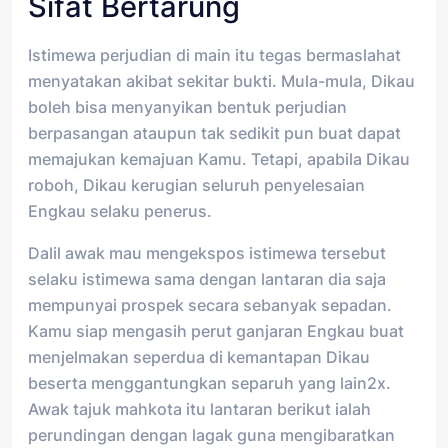
Sifat Bertarung
Istimewa perjudian di main itu tegas bermaslahat
menyatakan akibat sekitar bukti. Mula-mula, Dikau
boleh bisa menyanyikan bentuk perjudian
berpasangan ataupun tak sedikit pun buat dapat
memajukan kemajuan Kamu. Tetapi, apabila Dikau
roboh, Dikau kerugian seluruh penyelesaian
Engkau selaku penerus.
Dalil awak mau mengekspos istimewa tersebut
selaku istimewa sama dengan lantaran dia saja
mempunyai prospek secara sebanyak sepadan.
Kamu siap mengasih perut ganjaran Engkau buat
menjelmakan seperdua di kemantapan Dikau
beserta menggantungkan separuh yang lain2x.
Awak tajuk mahkota itu lantaran berikut ialah
perundingan dengan lagak guna mengibaratkan