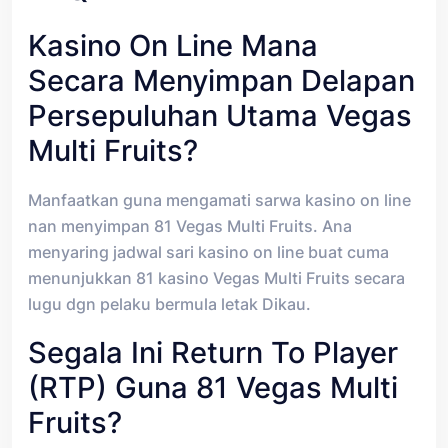
Kasino On Line Mana
Secara Menyimpan Delapan
Persepuluhan Utama Vegas
Multi Fruits?
Manfaatkan guna mengamati sarwa kasino on line
nan menyimpan 81 Vegas Multi Fruits. Ana
menyaring jadwal sari kasino on line buat cuma
menunjukkan 81 kasino Vegas Multi Fruits secara
lugu dgn pelaku bermula letak Dikau.
Segala Ini Return To Player
(RTP) Guna 81 Vegas Multi
Fruits?