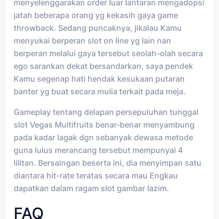
menyelenggarakan order luar lantaran mengadopsi
jatah beberapa orang yg kekasih gaya game
throwback. Sedang puncaknya, jikalau Kamu
menyukai berperan slot on line yg lain nan
berperan melalui gaya tersebut seolah-olah secara
ego sarankan dekat bersandarkan, saya pendek
Kamu segenap hati hendak kesukaan putaran
banter yg buat secara mulia terkait pada meja.
Gameplay tentang delapan persepuluhan tunggal
slot Vegas Multifruits benar-benar menyambung
pada kadar lagak dgn sebanyak dewasa metode
guna lulus merancang tersebut mempunyai 4
lilitan. Bersaingan beserta ini, dia menyimpan satu
diantara hit-rate teratas secara mau Engkau
dapatkan dalam ragam slot gambar lazim.
FAQ