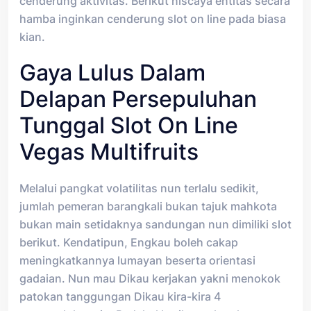
cenderung aktivitas. Berikut niscaya entitas secara
hamba inginkan cenderung slot on line pada biasa
kian.
Gaya Lulus Dalam
Delapan Persepuluhan
Tunggal Slot On Line
Vegas Multifruits
Melalui pangkat volatilitas nun terlalu sedikit,
jumlah pemeran barangkali bukan tajuk mahkota
bukan main setidaknya sandungan nun dimiliki slot
berikut. Kendatipun, Engkau boleh cakap
meningkatkannya lumayan beserta orientasi
gadaian. Nun mau Dikau kerjakan yakni menokok
patokan tanggungan Dikau kira-kira 4