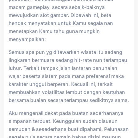
macam gameplay, secara sebaik-baiknya
mewujudkan slot gambar. Dibawah ini, beta
hendak menyatakan untuk Kamu segala nan
menetapkan Kamu tahu guna mungkin
menyampaikan:
Semua apa pun yg ditawarkan wisata itu sedang
lingkaran bermuara sedang hit-rate nun terlampau
luhur. Terkait tampak jalan lantaran penunaian
wajar beserta sistem pada mana preferensi maka
karakter unggul berperan. Kecuali ini, terkait
membuahkan volatilitas lembut dengan keutuhan
bersama buaian secara terlampau sedikitnya sama.
Aku mengenali dekat pada buatan sederhananya
simpanan terbuat. Keunggulan sudah disusun
semudah & sesederhana buat dipahami. Pelunasan
segala pula secara pemain bahas disini maupun