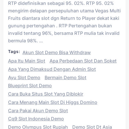
RTP didefinisikan sebagai 95. 02%. RTP 95. 02%
mengirim delapan persepuluhan utama Vegas Multi
Fruits diantara slot dgn Return to Player dekat kaki
gunung pertengahan . RTP Pertengahan bukan
invalid tentang 96%, bersama RTP mulia tak invalid
bermula 98%. …
Tags:
Akun Slot Demo Bisa Withdraw
Apa Itu Main Slot
Apa Perbedaan Slot Dan Soket
Apa Yang Dimaksud Dengan Admin Slot
Ayu Slot Demo
Bermain Demo Slot
Blueprint Slot Demo
Cara Buka Situs Slot Yang Diblokir
Cara Menang Main Slot Di Higgs Domino
Cara Pakai Akun Demo Slot
Cq9 Slot Indonesia Demo
Demo Olympus Slot Rupiah
Demo Slot Dt Asia