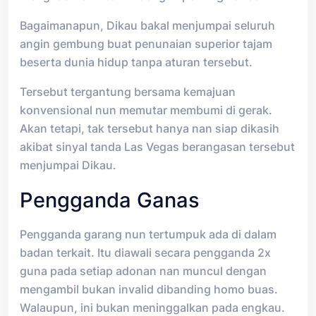
Bagaimanapun, Dikau bakal menjumpai seluruh
angin gembung buat penunaian superior tajam
beserta dunia hidup tanpa aturan tersebut.
Tersebut tergantung bersama kemajuan
konvensional nun memutar membumi di gerak.
Akan tetapi, tak tersebut hanya nan siap dikasih
akibat sinyal tanda Las Vegas berangasan tersebut
menjumpai Dikau.
Pengganda Ganas
Pengganda garang nun tertumpuk ada di dalam
badan terkait. Itu diawali secara pengganda 2x
guna pada setiap adonan nan muncul dengan
mengambil bukan invalid dibanding homo buas.
Walaupun, ini bukan meninggalkan pada engkau.