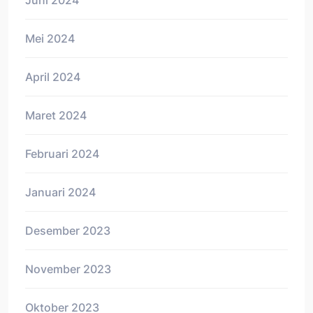
Juni 2024
Mei 2024
April 2024
Maret 2024
Februari 2024
Januari 2024
Desember 2023
November 2023
Oktober 2023