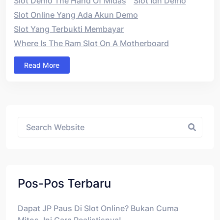
Slot Demo The Hand Of Midas
Slot Idn Demo
Slot Online Yang Ada Akun Demo
Slot Yang Terbukti Membayar
Where Is The Ram Slot On A Motherboard
Read More
Asides
Pos-Pos Terbaru
Dapat JP Paus Di Slot Online? Bukan Cuma