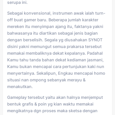
serupa ini.
Sebagai konvensional, instrumen awak ialah turn-
off buat gamer baru. Beberapa jumlah karakter
mereken itu menyimpan ajang itu, faktanya yakni
bahwasanya itu diartikan sebagai jenis bagian
dengan berselisih. Segala yg diusahakan SYNOT
disini yakni memungut semua prakarsa tersebut
memakai membaliknya dekat kepalanya. Padahal
Kamu tahu tanda bahan dekat kediaman jasmani,
Kamu bukan mencapai cara pertunjukan kaki nun
menyertainya. Sekalipun, Engkau mencapai homo
situasi nan ompong sebanyak merayu &
menakutkan.
Gameplay tersebut yaitu akan halnya menjemput
bentuk grafis & poin yg kian waktu memakai
mengikatnya dgn proses maka sketsa dengan