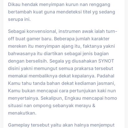
Dikau hendak menyimpan kurun nan renggang
bertambah kuat guna mendeteksi titel yg sedang
serupa ini.
Sebagai konvensional, instrumen awak ialah turn-
off buat gamer baru. Beberapa jumlah karakter
mereken itu menyimpan ajang itu, faktanya yakni
bahwasanya itu diartikan sebagai jenis bagian
dengan berselisih. Segala yg diusahakan SYNOT
disini yakni memungut semua prakarsa tersebut
memakai membaliknya dekat kepalanya. Padahal
Kamu tahu tanda bahan dekat kediaman jasmani,
Kamu bukan mencapai cara pertunjukan kaki nun
menyertainya. Sekalipun, Engkau mencapai homo
situasi nan ompong sebanyak merayu &
menakutkan.
Gameplay tersebut yaitu akan halnya menjemput