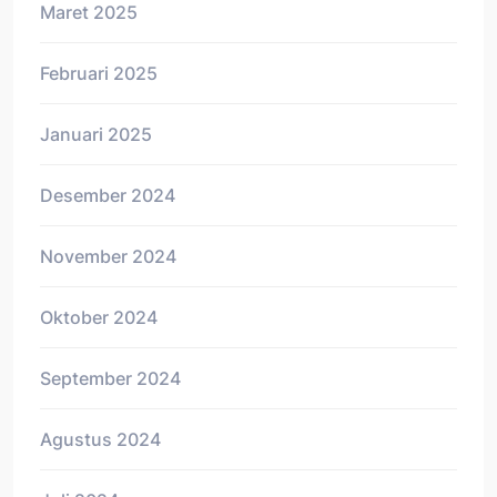
Maret 2025
Februari 2025
Januari 2025
Desember 2024
November 2024
Oktober 2024
September 2024
Agustus 2024