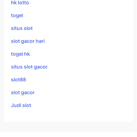
hk lotto
togel
situs slot
slot gacor hari
togel hk
situs slot gacor
slot88
slot gacor
Judi slot