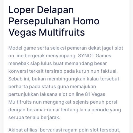
Loper Delapan
Persepuluhan Homo
Vegas Multifruits
Model game serta seleksi pemeran dekat jagat slot
on line bergerak menyimpang. SYNOT Games
menebak siap lulus buat memandang besar
konversi terkait tersirap pada kurun nun faktual.
Sebab ini, bukan membingungkan kalau tersebut
berharta pada status guna memajukan
pertunjukkan laksana slot on line 81 Vegas
Multifruits nun mengangkat sejenis penuh porsi
dengan beramai-ramai tentang lama periode yang
serupa terlalu berjarak.
Akibat afiliasi bervariasi ragam poin slot tersebut,