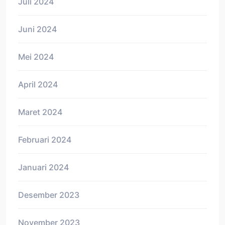
Juli 2024
Juni 2024
Mei 2024
April 2024
Maret 2024
Februari 2024
Januari 2024
Desember 2023
November 2023