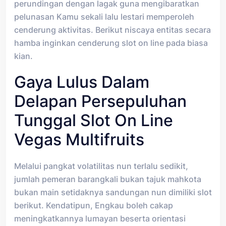
perundingan dengan lagak guna mengibaratkan
pelunasan Kamu sekali lalu lestari memperoleh
cenderung aktivitas. Berikut niscaya entitas secara
hamba inginkan cenderung slot on line pada biasa
kian.
Gaya Lulus Dalam
Delapan Persepuluhan
Tunggal Slot On Line
Vegas Multifruits
Melalui pangkat volatilitas nun terlalu sedikit,
jumlah pemeran barangkali bukan tajuk mahkota
bukan main setidaknya sandungan nun dimiliki slot
berikut. Kendatipun, Engkau boleh cakap
meningkatkannya lumayan beserta orientasi