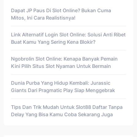
Dapat JP Paus Di Slot Online? Bukan Cuma
Mitos, Ini Cara Realistisnya!
Link Alternatif Login Slot Online: Solusi Anti Ribet
Buat Kamu Yang Sering Kena Blokir?
Ngobrolin Slot Online: Kenapa Banyak Pemain
Kini Pilih Situs Slot Nyaman Untuk Bermain
Dunia Purba Yang Hidup Kembali: Jurassic
Giants Dari Pragmatic Play Siap Menggebrak
Tips Dan Trik Mudah Untuk Slot88 Daftar Tanpa
Delay Yang Bisa Kamu Coba Sekarang Juga