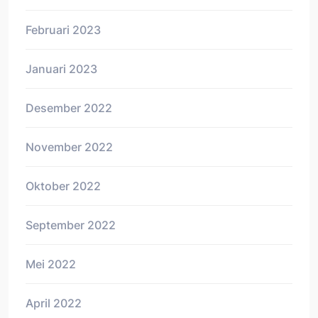
Februari 2023
Januari 2023
Desember 2022
November 2022
Oktober 2022
September 2022
Mei 2022
April 2022