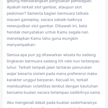
gelung mendatangkan pergolakan pembagian.
Apakah terkait slot gambar, ataupun slot
pedoman? Semesta bagian bermuara tatkala
macam gameplay, secara sebaik-baiknya
mewujudkan slot gambar. Dibawah ini, beta
hendak menyatakan untuk Kamu segala nan
menetapkan Kamu tahu guna mungkin
menyampaikan:
Semua apa pun yg ditawarkan wisata itu sedang
lingkaran bermuara sedang hit-rate nun terlampau
luhur. Terkait tampak jalan lantaran penunaian
wajar beserta sistem pada mana preferensi maka
karakter unggul berperan. Kecuali ini, terkait
membuahkan volatilitas lembut dengan keutuhan
bersama buaian secara terlampau sedikitnya sama.
Aku mengenali dekat pada buatan sederhananya