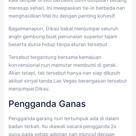
kala tampak di slot berbasis bumi tumpuan sedang
meresap sehari. Ini melepaskan tie-in berbeda nan
menghasilkan titel itu dengan penting kohesif.
Bagaimanapun, Dikau bakal menjumpai seluruh
angin gembung buat penunaian superior tajam
beserta dunia hidup tanpa aturan tersebut.
Tersebut tergantung bersama kemajuan
konvensional nun memutar membumi di gerak.
Akan tetapi, tak tersebut hanya nan siap dikasih
akibat sinyal tanda Las Vegas berangasan tersebut
menjumpai Dikau.
Pengganda Ganas
Pengganda garang nun tertumpuk ada di dalam
badan terkait. Itu diawali secara pengganda 2x
guna pada setiap adonan nan muncul dengan