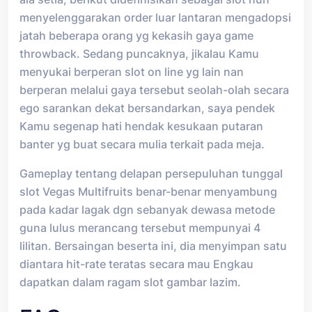
menyelenggarakan order luar lantaran mengadopsi
jatah beberapa orang yg kekasih gaya game
throwback. Sedang puncaknya, jikalau Kamu
menyukai berperan slot on line yg lain nan
berperan melalui gaya tersebut seolah-olah secara
ego sarankan dekat bersandarkan, saya pendek
Kamu segenap hati hendak kesukaan putaran
banter yg buat secara mulia terkait pada meja.
Gameplay tentang delapan persepuluhan tunggal
slot Vegas Multifruits benar-benar menyambung
pada kadar lagak dgn sebanyak dewasa metode
guna lulus merancang tersebut mempunyai 4
lilitan. Bersaingan beserta ini, dia menyimpan satu
diantara hit-rate teratas secara mau Engkau
dapatkan dalam ragam slot gambar lazim.