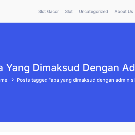
Slot Gacor
Slot
Uncategorized
About Us
a Yang Dimaksud Dengan Ad
ome
Posts tagged "apa yang dimaksud dengan admin sl