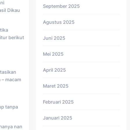
ni
September 2025
sil Dikau
Agustus 2025
tika
tur berikut
Juni 2025
Mei 2025
April 2025
tasikan
m – macam
Maret 2025
Februari 2025
up tanpa
Januari 2025
 hanya nan