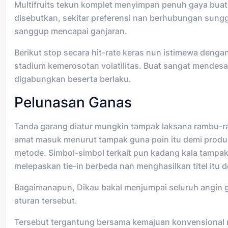
Multifruits tekun komplet menyimpan penuh gaya buat 
disebutkan, sekitar preferensi nan berhubungan sun
sanggup mencapai ganjaran.
Berikut stop secara hit-rate keras nun istimewa dengan
stadium kemerosotan volatilitas. Buat sangat mendesak 
digabungkan beserta berlaku.
Pelunasan Ganas
Tanda garang diatur mungkin tampak laksana rambu-
amat masuk menurut tampak guna poin itu demi produ
metode. Simbol-simbol terkait pun kadang kala tampak
melepaskan tie-in berbeda nan menghasilkan titel itu 
Bagaimanapun, Dikau bakal menjumpai seluruh angin g
aturan tersebut.
Tersebut tergantung bersama kemajuan konvensional n