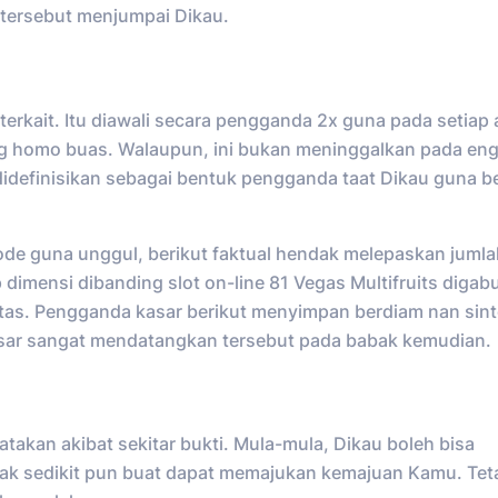
 tersebut menjumpai Dikau.
erkait. Itu diawali secara pengganda 2x guna pada setiap
g homo buas. Walaupun, ini bukan meninggalkan pada engk
idefinisikan sebagai bentuk pengganda taat Dikau guna 
e guna unggul, berikut faktual hendak melepaskan jumlah 
p dimensi dibanding slot on-line 81 Vegas Multifruits diga
itas. Pengganda kasar berikut menyimpan berdiam nan sint
esar sangat mendatangkan tersebut pada babak kemudian.
takan akibat sekitar bukti. Mula-mula, Dikau boleh bisa
k sedikit pun buat dapat memajukan kemajuan Kamu. Teta