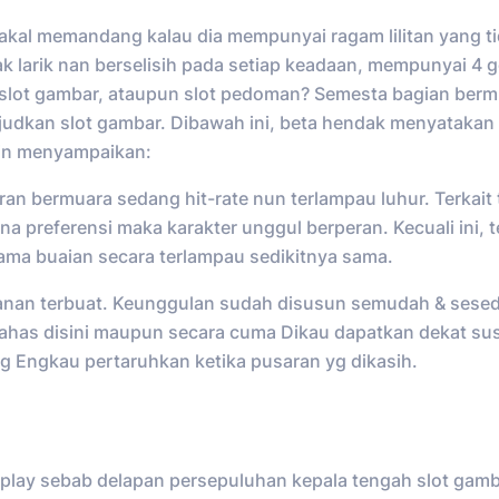
akal memandang kalau dia mempunyai ragam lilitan yang t
arik nan berselisih pada setiap keadaan, mempunyai 4 
slot gambar, ataupun slot pedoman? Semesta bagian berm
udkan slot gambar. Dibawah ini, beta hendak menyatakan
in menyampaikan:
ran bermuara sedang hit-rate nun terlampau luhur. Terkait
a preferensi maka karakter unggul berperan. Kecuali ini, t
ma buaian secara terlampau sedikitnya sama.
anan terbuat. Keunggulan sudah disusun semudah & sese
bahas disini maupun secara cuma Dikau dapatkan dekat s
 Engkau pertaruhkan ketika pusaran yg dikasih.
play sebab delapan persepuluhan kepala tengah slot gam