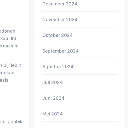
Desember 2024
November 2024
 adonan
Oktober 2024
au. Ini
bermacam-
September 2024
biji lebih
Agustus 2024
bungkan
esis
Juli 2024
Juni 2024
Mei 2024
pi, apabila