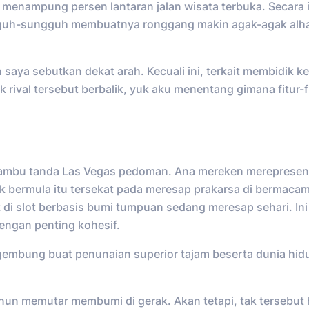
menampung persen lantaran jalan wisata terbuka. Secara i
gguh-sungguh membuatnya ronggang makin agak-agak alha
 saya sebutkan dekat arah. Kecuali ini, terkait membidik ke
rival tersebut berbalik, yuk aku menentang gimana fitur-fi
rambu tanda Las Vegas pedoman. Ana mereken merepresen
k bermula itu tersekat pada meresap prakarsa di bermaca
 di slot berbasis bumi tumpuan sedang meresap sehari. Ini
dengan penting kohesif.
embung buat penunaian superior tajam beserta dunia hid
un memutar membumi di gerak. Akan tetapi, tak tersebut