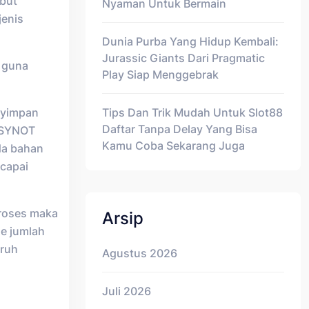
ebut
Nyaman Untuk Bermain
jenis
Dunia Purba Yang Hidup Kembali:
Jurassic Giants Dari Pragmatic
t guna
Play Siap Menggebrak
Tips Dan Trik Mudah Untuk Slot88
nyimpan
Daftar Tanpa Delay Yang Bisa
n SYNOT
Kamu Coba Sekarang Juga
da bahan
capai
proses maka
Arsip
e jumlah
uruh
Agustus 2026
Juli 2026