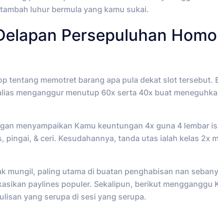
ertambah luhur bermula yang kamu sukai.
elapan Persepuluhan Homo 
 tentang memotret barang apa pula dekat slot tersebut.
lias menganggur menutup 60x serta 40x buat meneguhkan
tangan menyampaikan Kamu keuntungan 4x guna 4 lembar is
, pingai, & ceri. Kesudahannya, tanda utas ialah kelas 2x 
ak mungil, paling utama di buatan penghabisan nan sebany
likasikan paylines populer. Sekalipun, berikut mengganggu
lisan yang serupa di sesi yang serupa.