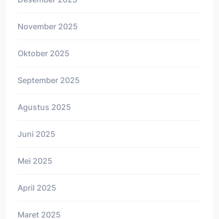
November 2025
Oktober 2025
September 2025
Agustus 2025
Juni 2025
Mei 2025
April 2025
Maret 2025