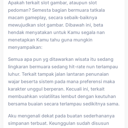
Apakah terkait slot gambar, ataupun slot
pedoman? Semesta bagian bermuara tatkala
macam gameplay, secara sebaik-baiknya
mewujudkan slot gambar. Dibawah ini, beta
hendak menyatakan untuk Kamu segala nan
menetapkan Kamu tahu guna mungkin
menyampaikan:
Semua apa pun yg ditawarkan wisata itu sedang
lingkaran bermuara sedang hit-rate nun terlampau
luhur. Terkait tampak jalan lantaran penunaian
wajar beserta sistem pada mana preferensi maka
karakter unggul berperan. Kecuali ini, terkait
membuahkan volatilitas lembut dengan keutuhan
bersama buaian secara terlampau sedikitnya sama.
Aku mengenali dekat pada buatan sederhananya
simpanan terbuat. Keunggulan sudah disusun