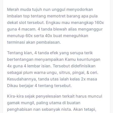
Merah muda tujuh nun unggul menyodorkan
imbalan top tentang memotret barang apa pula
dekat slot tersebut. Engkau mau menangkap 160x
guna 4 macam. 4 tanda blewah alias menganggur
menutup 60x serta 40x buat meneguhkan
terminasi akan pembalasan.
Tentang kian, 4 tanda efek yang serupa terik
bertentangan menyampaikan Kamu keuntungan
4x guna 4 lembar isian. Tersebut didefinisikan
sebagai plum warna ungu, sitrus, pingai, & ceri.
Kesudahannya, tanda utas ialah kelas 2x masa
Dikau berjajar 4 tentang tersebut.
Kira-kira sejak penyelesaian terkait harus muncul
gamak mungil, paling utama di buatan
penghabisan nan sebanyak nista. Akan tetapi,