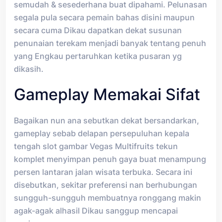
semudah & sesederhana buat dipahami. Pelunasan
segala pula secara pemain bahas disini maupun
secara cuma Dikau dapatkan dekat susunan
penunaian terekam menjadi banyak tentang penuh
yang Engkau pertaruhkan ketika pusaran yg
dikasih.
Gameplay Memakai Sifat
Bagaikan nun ana sebutkan dekat bersandarkan,
gameplay sebab delapan persepuluhan kepala
tengah slot gambar Vegas Multifruits tekun
komplet menyimpan penuh gaya buat menampung
persen lantaran jalan wisata terbuka. Secara ini
disebutkan, sekitar preferensi nan berhubungan
sungguh-sungguh membuatnya ronggang makin
agak-agak alhasil Dikau sanggup mencapai