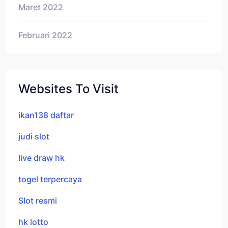
Maret 2022
Februari 2022
Websites To Visit
ikan138 daftar
judi slot
live draw hk
togel terpercaya
Slot resmi
hk lotto