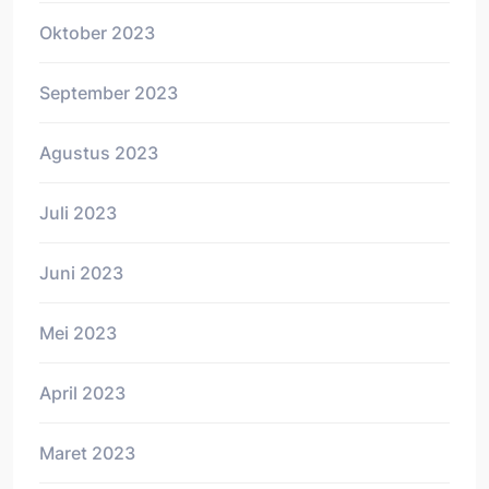
Oktober 2023
September 2023
Agustus 2023
Juli 2023
Juni 2023
Mei 2023
April 2023
Maret 2023