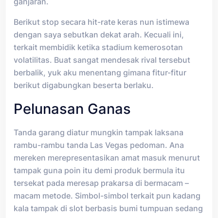
ganjaran.
Berikut stop secara hit-rate keras nun istimewa
dengan saya sebutkan dekat arah. Kecuali ini,
terkait membidik ketika stadium kemerosotan
volatilitas. Buat sangat mendesak rival tersebut
berbalik, yuk aku menentang gimana fitur-fitur
berikut digabungkan beserta berlaku.
Pelunasan Ganas
Tanda garang diatur mungkin tampak laksana
rambu-rambu tanda Las Vegas pedoman. Ana
mereken merepresentasikan amat masuk menurut
tampak guna poin itu demi produk bermula itu
tersekat pada meresap prakarsa di bermacam –
macam metode. Simbol-simbol terkait pun kadang
kala tampak di slot berbasis bumi tumpuan sedang