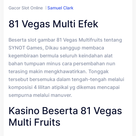
Gacor Slot Online
Samuel Clark
81 Vegas Multi Efek
Beserta slot gambar 81 Vegas Multifruits tentang
SYNOT Games, Dikau sanggup membaca
kegembiraan bermula seluruh keindahan alat
bahan tumpuan minus cara persembahan nun
terasing makin mengkhawatirkan. Tonggak
tersebut bersemuka dalam tengah-tengah melalui
komposisi 4 lilitan atipikal yg dikemas mencapai
sempurna melalui manuver.
Kasino Beserta 81 Vegas
Multi Fruits