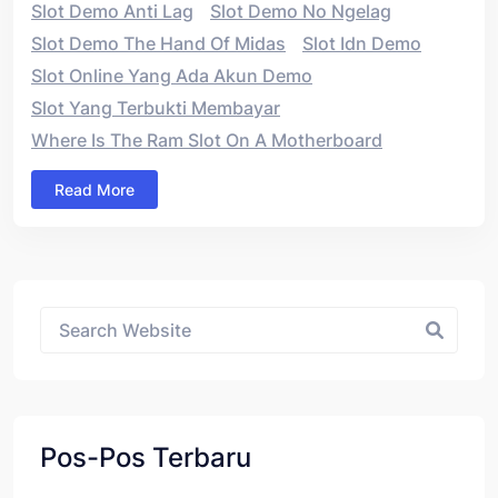
Slot Demo Anti Lag
Slot Demo No Ngelag
Slot Demo The Hand Of Midas
Slot Idn Demo
Slot Online Yang Ada Akun Demo
Slot Yang Terbukti Membayar
Where Is The Ram Slot On A Motherboard
Read More
Asides
Pos-Pos Terbaru