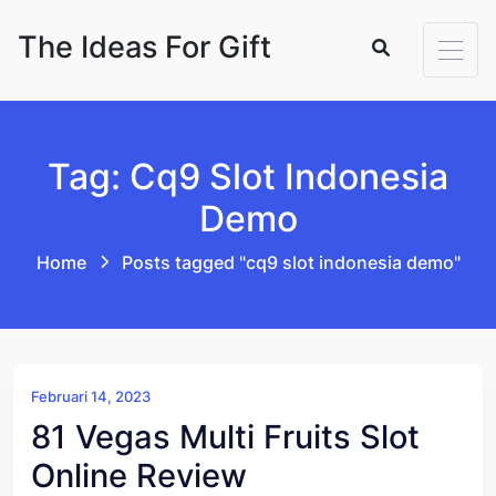
Skip to content
The Ideas For Gift
Tag: Cq9 Slot Indonesia
Demo
Home
Posts tagged "cq9 slot indonesia demo"
Februari 14, 2023
81 Vegas Multi Fruits Slot
Online Review