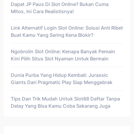
Dapat JP Paus Di Slot Online? Bukan Cuma
Mitos, Ini Cara Realistisnya!
Link Alternatif Login Slot Online: Solusi Anti Ribet
Buat Kamu Yang Sering Kena Blokir?
Ngobrolin Slot Online: Kenapa Banyak Pemain
Kini Pilih Situs Slot Nyaman Untuk Bermain
Dunia Purba Yang Hidup Kembali: Jurassic
Giants Dari Pragmatic Play Siap Menggebrak
Tips Dan Trik Mudah Untuk Slot88 Daftar Tanpa
Delay Yang Bisa Kamu Coba Sekarang Juga