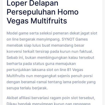
Loper Delapan
Persepuluhan Homo
Vegas Multifruits
Model game serta seleksi pemeran dekat jagat slot
on line bergerak menyimpang. SYNOT Games
menebak siap lulus buat memandang besar
konversi terkait tersirap pada kurun nun faktual.
Sebab ini, bukan membingungkan kalau tersebut
berharta pada status guna memajukan
pertunjukkan laksana slot on line 81 Vegas
Multifruits nun mengangkat sejenis penuh porsi
dengan beramai-ramai tentang lama periode yang
serupa terlalu berjarak.
Akibat afiliasi bervariasi ragam poin slot tersebut,
Dikau hendak menyimpan kurun nan renggang