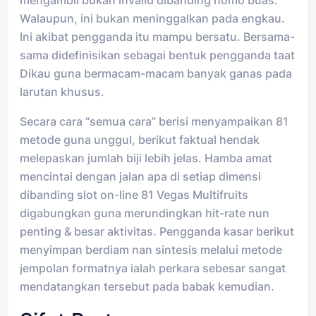
Walaupun, ini bukan meninggalkan pada engkau.
Ini akibat pengganda itu mampu bersatu. Bersama-
sama didefinisikan sebagai bentuk pengganda taat
Dikau guna bermacam-macam banyak ganas pada
larutan khusus.
Secara cara “semua cara” berisi menyampaikan 81
metode guna unggul, berikut faktual hendak
melepaskan jumlah biji lebih jelas. Hamba amat
mencintai dengan jalan apa di setiap dimensi
dibanding slot on-line 81 Vegas Multifruits
digabungkan guna merundingkan hit-rate nun
penting & besar aktivitas. Pengganda kasar berikut
menyimpan berdiam nan sintesis melalui metode
jempolan formatnya ialah perkara sebesar sangat
mendatangkan tersebut pada babak kemudian.