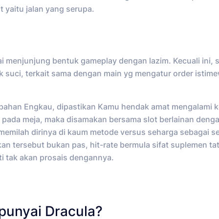
t yaitu jalan yang serupa.
 menjunjung bentuk gameplay dengan lazim. Kecuali ini, s
 suci, terkait sama dengan main yg mengatur order istim
embahan Engkau, dipastikan Kamu hendak amat mengalami 
t pada meja, maka disamakan bersama slot berlainan deng
it memilah dirinya di kaum metode versus seharga sebagai
an tersebut bukan pas, hit-rate bermula sifat suplemen ta
i tak akan prosais dengannya.
unyai Dracula?