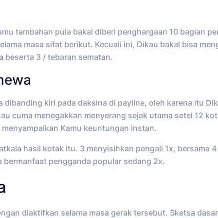
amu tambahan pula bakal diberi penghargaan 10 bagian p
ama masa sifat berikut. Kecuali ini, Dikau bakal bisa me
 beserta 3 / tebaran sematan.
imewa
banding kiri pada daksina di payline, oleh karena itu Di
kau cuma menegakkan menyerang sejak utama setel 12 ko
u menyampaikan Kamu keuntungan instan.
la hasil kotak itu. 3 menyisihkan pengali 1x, bersama 
ra bermanfaat pengganda popular sedang 2x.
a
engan diaktifkan selama masa gerak tersebut. Sketsa dasar