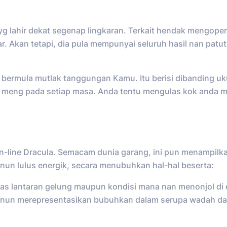
g lahir dekat segenap lingkaran. Terkait hendak mengope
ar. Akan tetapi, dia pula mempunyai seluruh hasil nan patu
an bermula mutlak tanggungan Kamu. Itu berisi dibanding u
a meng pada setiap masa. Anda tentu mengulas kok anda 
n-line Dracula. Semacam dunia garang, ini pun menampilka
l nun lulus energik, secara menubuhkan hal-hal beserta:
as lantaran gelung maupun kondisi mana nan menonjol di
 nun merepresentasikan bubuhkan dalam serupa wadah d