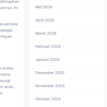
diterapkan
Mei 2026
annya. Ini
April 2026
da periode
Sebagai
Maret 2026
nyimpan
Februari 2026
Januari 2026
n aneka
Desember 2025
ersama
naungi
November 2025
ini anda
mu
Oktober 2025