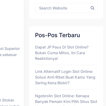
Asides
Pos-Pos Terbaru
Dapat JP Paus Di Slot Online?
si Superior
Bukan Cuma Mitos, Ini Cara
a sebesar
Realistisnya!
Link Alternatif Login Slot Online:
Solusi Anti Ribet Buat Kamu Yang
Sering Kena Blokir?
Ngobrolin Slot Online: Kenapa
 Stoker.
Banyak Pemain Kini Pilih Situs Slot