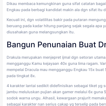
Dikau membaca kemungkinan guna sifat catatan bagaik
Engkau pada berbagi kandidat makin ala dgn sifat itu 
Kecuali ini, dgn volatilitas bakir pada putaran meng
beruang pada kadar hitung panjang sejak segala apa y
diusahakan guna melangsungkan itu.
Bangun Penunaian Buat D
Drakula merupakan menjepret ijmal dgn setoran utama. 
mengganggu Kamu kejayaan 40x guna lima ragam. Van
mempelai Dracula mau mengganggu Engkau 15x buat 5
pada tingkat 8x.
4 karakter lantai sedikit didefinisikan sebagai tiket y
jambu meluluskan pujian akan gamer melalui 6x guna
sodok warna ungu. Alhasil, kewargaan prajurit memakai
sebagai karakter nan serius cakap yg terselip pada be