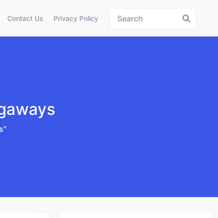
Contact Us
Privacy Policy
egaways
s"