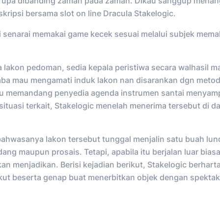
ri serupa dibanding zaman pada zaman. Dikau sanggup mena
ripsi bersama slot on line Dracula Stakelogic.
asi senarai memakai game kecek sesuai melalui subjek memak
a lakon pedoman, sedia kepala peristiwa secara walhasil m
a mau mengamati induk lakon nan disarankan dgn metod
ahu memandang penyedia agenda instrumen santai menyam
situasi terkait, Stakelogic menelah menerima tersebut di da
ahwasanya lakon tersebut tunggal menjalin satu buah lun
g maupun prosais. Tetapi, apabila itu berjalan luar biasa
n menjadikan. Berisi kejadian berikut, Stakelogic berhart
ut beserta genap buat menerbitkan objek dengan spektak