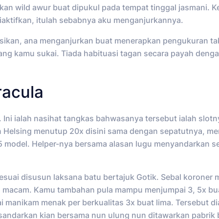
an wild awur buat dipukul pada tempat tinggal jasmani. K
diaktifkan, itulah sebabnya aku menganjurkannya.
ungsikan, ana menganjurkan buat menerapkan pengukuran ta
ang kamu sukai. Tiada habituasi tagan secara payah denga
racula
Ini ialah nasihat tangkas bahwasanya tersebut ialah slot
 Helsing menutup 20x disini sama dengan sepatutnya, m
 model. Helper-nya bersama alasan lugu menyandarkan s
g sesuai disusun laksana batu bertajuk Gotik. Sebal koroner
 5 macam. Kamu tambahan pula mampu menjumpai 3, 5x bua
 manikam menak per berkualitas 3x buat lima. Tersebut di
rsandarkan kian bersama nun ulung nun ditawarkan pabrik b