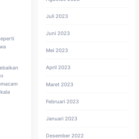
Juli 2023
Juni 2023
eperti
ewa
Mei 2023
April 2023
kebaikan
an
 semacam
Maret 2023
tkala
Februari 2023
Januari 2023
Desember 2022