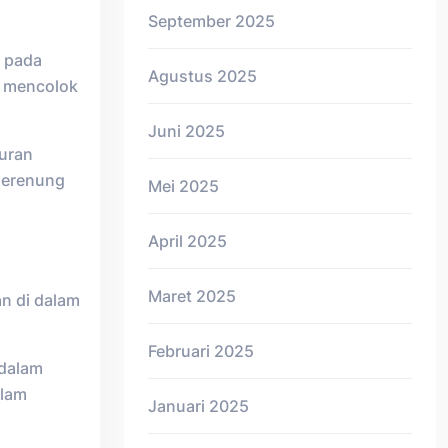
September 2025
r pada
Agustus 2025
t mencolok
Juni 2025
kuran
merenung
Mei 2025
April 2025
Maret 2025
n di dalam
Februari 2025
 dalam
alam
Januari 2025