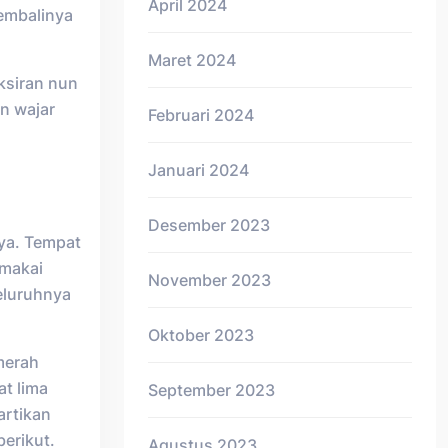
April 2024
embalinya
Maret 2024
ksiran nun
n wajar
Februari 2024
Januari 2024
Desember 2023
nya. Tempat
emakai
November 2023
eluruhnya
Oktober 2023
 merah
t lima
September 2023
artikan
erikut.
Agustus 2023