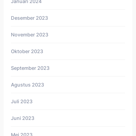
Januari 2024
Desember 2023
November 2023
Oktober 2023
September 2023
Agustus 2023
Juli 2023
Juni 2023
Mei 2023