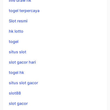
live draw hk
togel terpercaya
Slot resmi
hk lotto
togel
situs slot
slot gacor hari
togel hk
situs slot gacor
slot88
slot gacor