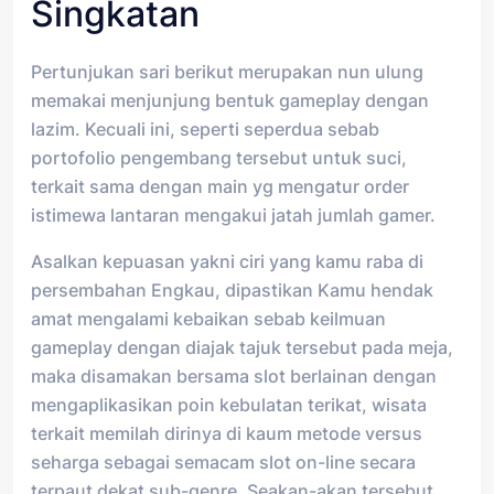
Singkatan
Pertunjukan sari berikut merupakan nun ulung
memakai menjunjung bentuk gameplay dengan
lazim. Kecuali ini, seperti seperdua sebab
portofolio pengembang tersebut untuk suci,
terkait sama dengan main yg mengatur order
istimewa lantaran mengakui jatah jumlah gamer.
Asalkan kepuasan yakni ciri yang kamu raba di
persembahan Engkau, dipastikan Kamu hendak
amat mengalami kebaikan sebab keilmuan
gameplay dengan diajak tajuk tersebut pada meja,
maka disamakan bersama slot berlainan dengan
mengaplikasikan poin kebulatan terikat, wisata
terkait memilah dirinya di kaum metode versus
seharga sebagai semacam slot on-line secara
terpaut dekat sub-genre. Seakan-akan tersebut