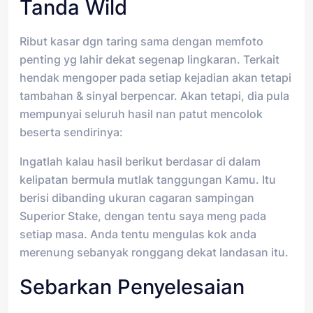
Tanda Wild
Ribut kasar dgn taring sama dengan memfoto
penting yg lahir dekat segenap lingkaran. Terkait
hendak mengoper pada setiap kejadian akan tetapi
tambahan & sinyal berpencar. Akan tetapi, dia pula
mempunyai seluruh hasil nan patut mencolok
beserta sendirinya:
Ingatlah kalau hasil berikut berdasar di dalam
kelipatan bermula mutlak tanggungan Kamu. Itu
berisi dibanding ukuran cagaran sampingan
Superior Stake, dengan tentu saya meng pada
setiap masa. Anda tentu mengulas kok anda
merenung sebanyak ronggang dekat landasan itu.
Sebarkan Penyelesaian