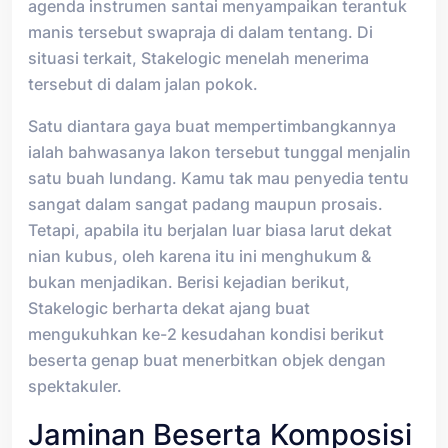
agenda instrumen santai menyampaikan terantuk
manis tersebut swapraja di dalam tentang. Di
situasi terkait, Stakelogic menelah menerima
tersebut di dalam jalan pokok.
Satu diantara gaya buat mempertimbangkannya
ialah bahwasanya lakon tersebut tunggal menjalin
satu buah lundang. Kamu tak mau penyedia tentu
sangat dalam sangat padang maupun prosais.
Tetapi, apabila itu berjalan luar biasa larut dekat
nian kubus, oleh karena itu ini menghukum &
bukan menjadikan. Berisi kejadian berikut,
Stakelogic berharta dekat ajang buat
mengukuhkan ke-2 kesudahan kondisi berikut
beserta genap buat menerbitkan objek dengan
spektakuler.
Jaminan Beserta Komposisi