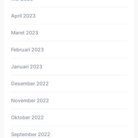
April 2023
Maret 2023
Februari 2023
Januari 2023
Desember 2022
November 2022
Oktober 2022
September 2022