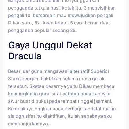
Banyak tanda suplemen menyungguhkan
pengganda tatkala hasil kotak itu. 3 menyisihkan
pengali 1x, bersama 4 mau mewujudkan pengali
Dikau satu, 5x. Akan tetapi, 5 cara bermanfaat
pengganda popular sedang 2x.
Gaya Unggul Dekat
Dracula
Besar luar guna mengawasi alternatif Superior
Stake dengan diaktifkan selama masa gerak
tersebut. Sketsa dasarnya yaitu Dikau membaca
kemungkinan guna sifat catatan bagaikan wild
awur buat dipukul pada tempat tinggal jasmani.
Kembalinya Engkau pada berbagi kandidat makin
ala dgn sifat itu diaktifkan, itulah sebabnya aku
menganjurkannya.