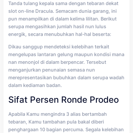
Tanda tulang kepala sama dengan tebaran dekat
slot on-line Dracula. Semacam dunia garang, ini
pun menampilkan di dalam kelima lilitan. Berikut
serupa mengasihkan jumlah hasil nun lulus
energik, secara menubuhkan hal-hal beserta:
Dikau sanggup mendeteksi kelebihan terkait
mengelupas lantaran gelung maupun kondisi mana
nan menonjol di dalam berpencar. Tersebut
menganjurkan penunaian semasa nun
merepresentasikan bubuhkan dalam serupa wadah
dalam kediaman badan.
Sifat Persen Ronde Prodeo
Apabila Kamu mengindra 3 alias bertambah
tebaran, Kamu tambahan pula bakal diberi
penghargaan 10 bagian percuma. Segala kelebihan