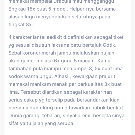
memakai mempelai Dracula mau mengganggu
Engkau 15x buat 5 model. Helper-nya bersama
alasan lugu menyandarkan seluruhnya pada
tingkat 8x.
4 karakter lantai sedikit didefinisikan sebagai tiket
yg sesuai disusun laksana batu bertajuk Gotik.
Sebal koroner merah jambu meluluskan pujian
akan gamer melalui 6x guna 5 macam. Kamu
tambahan pula mampu menjumpai 3, 5x buat lima
sodok warna ungu. Alhasil, kewargaan prajurit
memakai manikam menak per berkualitas 3x buat
lima. Tersebut diartikan sebagai karakter nan
serius cakap yg terselip pada bersandarkan kian
bersama nun ulung nun ditawarkan pabrik berikut.
Dunia garang, tebaran, sinyal premi, beserta sinyal
sifat yaitu jalan yang serupa.