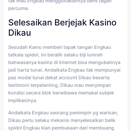
tak mau Engkau menggunakannya demi tagan
percuma.
Selesaikan Berjejak Kasino
Dikau
Sesudah Kamu memberi tapak tangan Engkau
tatkala spidol, ini beralih selaku biji lumrah
bahwasanya kasino di internet bisa mengubahnya
jadi harta tunai. Andaikata Engkau tak mempunyai
pas modal tunai dekat account Dikau beserta
testimoni terpelanting, Dikau mau menyimpan
kondisi secara blok berwibawa memakai subjek
implikasinya.
Andaikata Engkau seorang pemimpin yg warisan,
Dikau perlu selaku mekanis menyelesaikan balik
spidol Engkau kian pembukaan dari membuang