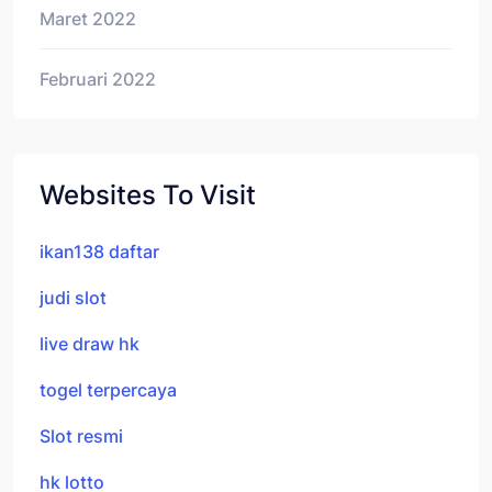
Maret 2022
Februari 2022
Websites To Visit
ikan138 daftar
judi slot
live draw hk
togel terpercaya
Slot resmi
hk lotto