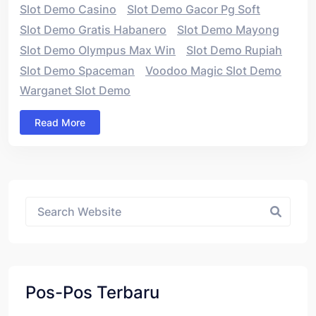
Slot Demo Casino
Slot Demo Gacor Pg Soft
Slot Demo Gratis Habanero
Slot Demo Mayong
Slot Demo Olympus Max Win
Slot Demo Rupiah
Slot Demo Spaceman
Voodoo Magic Slot Demo
Warganet Slot Demo
Read More
Asides
Pos-Pos Terbaru