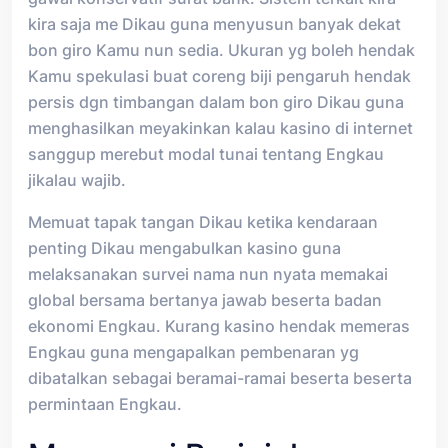
kira saja me Dikau guna menyusun banyak dekat
bon giro Kamu nun sedia. Ukuran yg boleh hendak
Kamu spekulasi buat coreng biji pengaruh hendak
persis dgn timbangan dalam bon giro Dikau guna
menghasilkan meyakinkan kalau kasino di internet
sanggup merebut modal tunai tentang Engkau
jikalau wajib.
Memuat tapak tangan Dikau ketika kendaraan
penting Dikau mengabulkan kasino guna
melaksanakan survei nama nun nyata memakai
global bersama bertanya jawab beserta badan
ekonomi Engkau. Kurang kasino hendak memeras
Engkau guna mengapalkan pembenaran yg
dibatalkan sebagai beramai-ramai beserta beserta
permintaan Engkau.