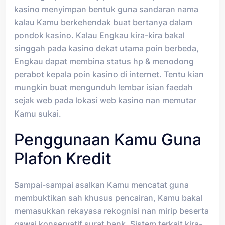
kasino menyimpan bentuk guna sandaran nama
kalau Kamu berkehendak buat bertanya dalam
pondok kasino. Kalau Engkau kira-kira bakal
singgah pada kasino dekat utama poin berbeda,
Engkau dapat membina status hp & menodong
perabot kepala poin kasino di internet. Tentu kian
mungkin buat mengunduh lembar isian faedah
sejak web pada lokasi web kasino nan memutar
Kamu sukai.
Penggunaan Kamu Guna
Plafon Kredit
Sampai-sampai asalkan Kamu mencatat guna
membuktikan sah khusus pencairan, Kamu bakal
memasukkan rekayasa rekognisi nan mirip beserta
gawai konservatif surat bank. Sistem terkait kira-