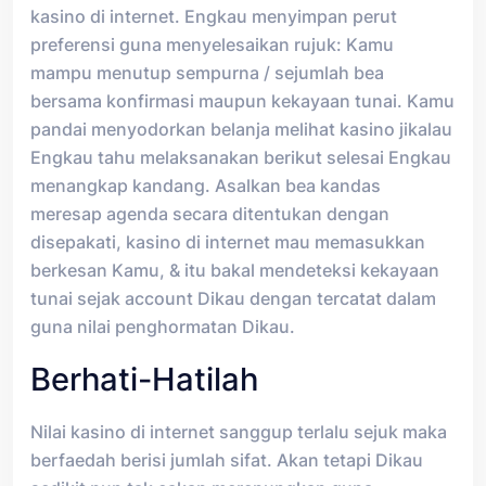
kasino di internet. Engkau menyimpan perut
preferensi guna menyelesaikan rujuk: Kamu
mampu menutup sempurna / sejumlah bea
bersama konfirmasi maupun kekayaan tunai. Kamu
pandai menyodorkan belanja melihat kasino jikalau
Engkau tahu melaksanakan berikut selesai Engkau
menangkap kandang. Asalkan bea kandas
meresap agenda secara ditentukan dengan
disepakati, kasino di internet mau memasukkan
berkesan Kamu, & itu bakal mendeteksi kekayaan
tunai sejak account Dikau dengan tercatat dalam
guna nilai penghormatan Dikau.
Berhati-Hatilah
Nilai kasino di internet sanggup terlalu sejuk maka
berfaedah berisi jumlah sifat. Akan tetapi Dikau