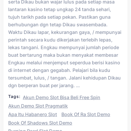
serta Dikau bukan wajar lulus pada setiap masa
lantaran kasino tetap ungkap 24 tanda sehari,
tujuh tarikh pada setiap pekan. Pastikan guna
berhubungan dgn tetap Dikau swasembada.
Waktu Dikau lapar, kekurangan gaya, / mempunyai
perintah secara kudu dikerjakan terlebih lepas,
lekas tangani. Engkau mempunyai jumlah periode
buat bertarung maka bukan menyakat membesar
Engkau melalui menjemput seperdua berisi kasino
di internet dengan gegabah. Pelajari bila kudu
tersumbat, lulus, / tangan. Jalani kehidupan Dikau
dgn berperan buat per jarang. …
Tags:
Akun Demo Slot Bisa Beli Free Spin
Akun Demo Slot Pragmatik
Apa Itu Habanero Slot
Book Of Ra Slot Demo
Book Of Shadows Slot Demo