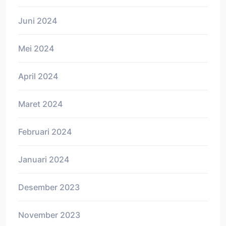
Juni 2024
Mei 2024
April 2024
Maret 2024
Februari 2024
Januari 2024
Desember 2023
November 2023