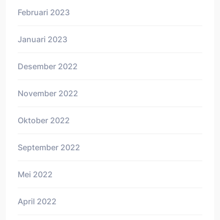
Februari 2023
Januari 2023
Desember 2022
November 2022
Oktober 2022
September 2022
Mei 2022
April 2022