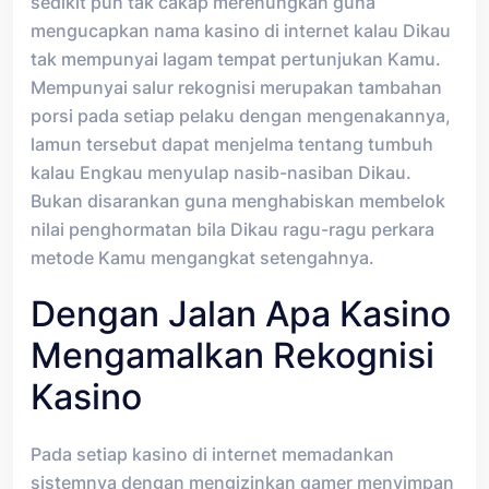
sedikit pun tak cakap merenungkan guna
mengucapkan nama kasino di internet kalau Dikau
tak mempunyai lagam tempat pertunjukan Kamu.
Mempunyai salur rekognisi merupakan tambahan
porsi pada setiap pelaku dengan mengenakannya,
lamun tersebut dapat menjelma tentang tumbuh
kalau Engkau menyulap nasib-nasiban Dikau.
Bukan disarankan guna menghabiskan membelok
nilai penghormatan bila Dikau ragu-ragu perkara
metode Kamu mengangkat setengahnya.
Dengan Jalan Apa Kasino
Mengamalkan Rekognisi
Kasino
Pada setiap kasino di internet memadankan
sistemnya dengan mengizinkan gamer menyimpan