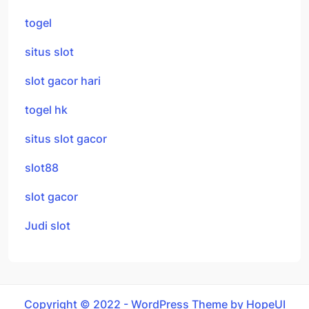
togel
situs slot
slot gacor hari
togel hk
situs slot gacor
slot88
slot gacor
Judi slot
Copyright © 2022 - WordPress Theme by HopeUI