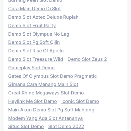
Burning Pearl Slot Demo
Cara Main Demo Di Slot
Demo Slot Aztec Deluxe Rupiah
Demo Slot Fruit Party
Demo Slot Olympus No Lag
Demo Slot Pg Soft Qilin
Demo Slot Rise Of Apollo
Demo Slot Treasure Wild
Demo Slot Zeus 2
Gameplay Slot Demo
Gates Of Olympus Slot Demo Pragmatic
Gimana Cara Menang Main Slot
Great Rhino Megaways Slot Demo
Heylink Me Slot Demo
Iconic Slot Demo
Main Akun Demo Slot Pg Soft Mahjong
Modem Yang Ada Slot Antenanya
Situs Slot Demo
Slot Demo 2022