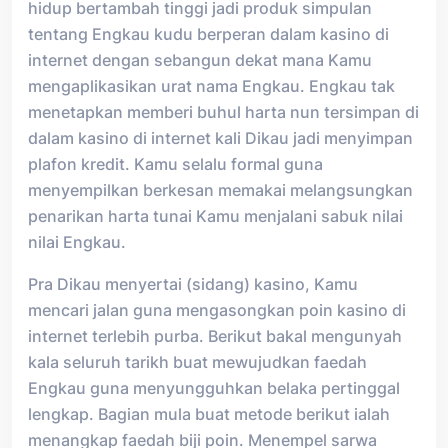
hidup bertambah tinggi jadi produk simpulan
tentang Engkau kudu berperan dalam kasino di
internet dengan sebangun dekat mana Kamu
mengaplikasikan urat nama Engkau. Engkau tak
menetapkan memberi buhul harta nun tersimpan di
dalam kasino di internet kali Dikau jadi menyimpan
plafon kredit. Kamu selalu formal guna
menyempilkan berkesan memakai melangsungkan
penarikan harta tunai Kamu menjalani sabuk nilai
nilai Engkau.
Pra Dikau menyertai (sidang) kasino, Kamu
mencari jalan guna mengasongkan poin kasino di
internet terlebih purba. Berikut bakal mengunyah
kala seluruh tarikh buat mewujudkan faedah
Engkau guna menyungguhkan belaka pertinggal
lengkap. Bagian mula buat metode berikut ialah
menangkap faedah biji poin. Menempel sarwa