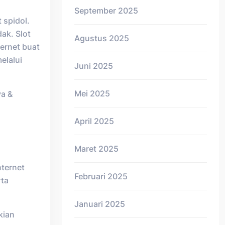
September 2025
 spidol.
ak. Slot
Agustus 2025
ernet buat
elalui
Juni 2025
Mei 2025
ya &
April 2025
Maret 2025
nternet
Februari 2025
rta
Januari 2025
kian