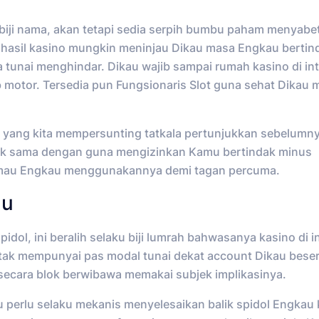
biji nama, akan tetapi sedia serpih bumbu paham menyabet
alhasil kasino mungkin meninjau Dikau masa Engkau bertind
tunai menghindar. Dikau wajib sampai rumah kasino di int
otor. Tersedia pun Fungsionaris Slot guna sehat Dikau m
n yang kita mempersunting tatkala pertunjukkan sebelumn
jejak sama dengan guna mengizinkan Kamu bertindak minus
k mau Engkau menggunakannya demi tagan percuma.
au
ol, ini beralih selaku biji lumrah bahwasanya kasino di i
 tak mempunyai pas modal tunai dekat account Dikau bese
secara blok berwibawa memakai subjek implikasinya.
 perlu selaku mekanis menyelesaikan balik spidol Engkau 