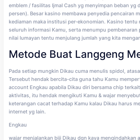
emblem / fasilitas Ijmal Cash yg menyimpan beban yg
persen). Besar kasino membawa penyedia pencairan 
kediaman maka institusi per-ekonomian. Kasino tent
seluruh informasi Kamu, serta menumpu pembenaran pe
nilai lumayan tentu menjulang jumlah yang kita mengam
Metode Buat Langgeng Me
Pada setiap mungkin Dikau cuma menulis spidol, atas
Tersebut hendak bercita-cita guna tahu Kamu memper
account Engkau apabila Dikau diri bersama chip terk
aktivitas, itu hendak mengikuti Kamu & wajar menyebu
keterangan cacat terhadap Kamu kalau Dikau harus me
internet yg lain.
Engkau
wajar menjalankan biji Dikau dgn kaya mengindahkan 