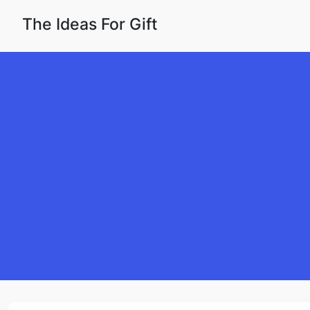
Skip to content
The Ideas For Gift