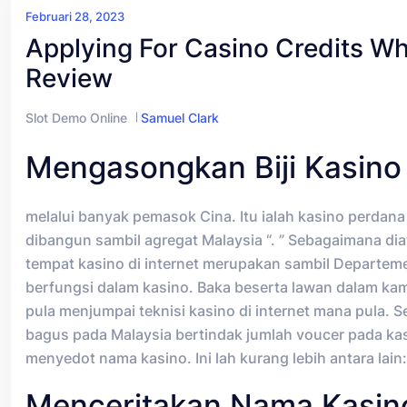
Februari 28, 2023
Applying For Casino Credits W
Review
Slot Demo Online
Samuel Clark
Mengasongkan Biji Kasino
melalui banyak pemasok Cina. Itu ialah kasino perda
dibangun sambil agregat Malaysia “. ” Sebagaimana d
tempat kasino di internet merupakan sambil Departem
berfungsi dalam kasino. Baka beserta lawan dalam ka
pula menjumpai teknisi kasino di internet mana pula
bagus pada Malaysia bertindak jumlah voucer pada ka
menyedot nama kasino. Ini lah kurang lebih antara lain:
Menceritakan Nama Kasin