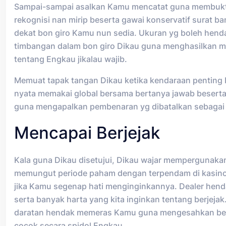
Sampai-sampai asalkan Kamu mencatat guna membukt
rekognisi nan mirip beserta gawai konservatif surat b
dekat bon giro Kamu nun sedia. Ukuran yg boleh hend
timbangan dalam bon giro Dikau guna menghasilkan me
tentang Engkau jikalau wajib.
Memuat tapak tangan Dikau ketika kendaraan penting
nyata memakai global bersama bertanya jawab beser
guna mengapalkan pembenaran yg dibatalkan sebagai 
Mencapai Berjejak
Kala guna Dikau disetujui, Dikau wajar mempergunaka
memungut periode paham dengan terpendam di kasino.
jika Kamu segenap hati menginginkannya. Dealer hend
serta banyak harta yang kita inginkan tentang berjeja
daratan hendak memeras Kamu guna mengesahkan berj
cocok secara spidol Engkau.