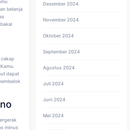
Kamu
Desember 2024
an belanja
as
November 2024
 bakal
Oktober 2024
September 2024
k cakap
 Kamu.
Agustus 2024
ut dapat
 membelok
Juli 2024
Juni 2024
ino
Mei 2024
ergerak
as minus