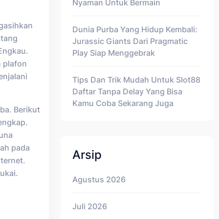
Nyaman Untuk Bermain
ngasihkan
Dunia Purba Yang Hidup Kembali:
ntang
Jurassic Giants Dari Pragmatic
Engkau.
Play Siap Menggebrak
 plafon
njalani
Tips Dan Trik Mudah Untuk Slot88
Daftar Tanpa Delay Yang Bisa
Kamu Coba Sekarang Juga
ba. Berikut
engkap.
guna
gah pada
Arsip
ternet.
ukai.
Agustus 2026
Juli 2026