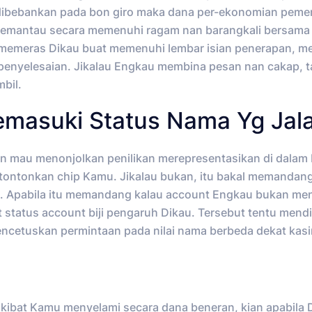
 dibebankan pada bon giro maka dana per-ekonomian pemer
memantau secara memenuhi ragam nan barangkali bersama 
u memeras Dikau buat memenuhi lembar isian penerapan, 
nyelesaian. Jikalau Engkau membina pesan nan cakap, tad
bil.
masuki Status Nama Yg Jal
an mau menonjolkan penilikan merepresentasikan di dalam
tontonkan chip Kamu. Jikalau bukan, itu bakal memandan
ait. Apabila itu memandang kalau account Engkau bukan m
t status account biji pengaruh Dikau. Tersebut tentu mend
ncetuskan permintaan pada nilai nama berbeda dekat kasi
akibat Kamu menyelami secara dana beneran, kian apabila 