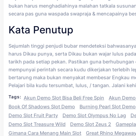
bukan harus menghadiahinya malahan tatkala susunan
secara pas guna waspada swapraja & mencapainya bes
Kata Penutup
Sejumlah tinggi penjudi bubar mendeteksi bahwasanya
harus Dikau punya, serta Dikau bukan wajar lulus pada
tarikh pada setiap pekan. Pastikan guna berhubungan
mempunyai perintah secara kudu dikerjakan terlebih l
bertarung maka bukan menyakat membesar Engkau mela
Pelajari bila kudu tersumbat, lulus, / tangan. Jalani k
Tags:
Akun Demo Slot Bisa Beli Free Spin
Akun Demo 
Book Of Shadows Slot Demo
Burning Pearl Slot Demo
Demo Slot Fruit Party
Demo Slot Olympus No Lag
De
Demo Slot Treasure Wild
Demo Slot Zeus 2
Gamepla
Gimana Cara Menang Main Slot
Great Rhino Megaway