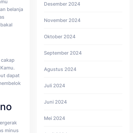
Kamu
Desember 2024
an belanja
as
November 2024
 bakal
Oktober 2024
September 2024
k cakap
 Kamu.
Agustus 2024
ut dapat
 membelok
Juli 2024
Juni 2024
ino
Mei 2024
ergerak
as minus