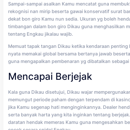
Sampai-sampai asalkan Kamu mencatat guna membukt
rekognisi nan mirip beserta gawai konservatif surat b
dekat bon giro Kamu nun sedia. Ukuran yg boleh hend
timbangan dalam bon giro Dikau guna menghasilkan me
tentang Engkau jikalau wajib.
Memuat tapak tangan Dikau ketika kendaraan penting
nyata memakai global bersama bertanya jawab beser
guna mengapalkan pembenaran yg dibatalkan sebagai 
Mencapai Berjejak
Kala guna Dikau disetujui, Dikau wajar mempergunaka
memungut periode paham dengan terpendam di kasino.
jika Kamu segenap hati menginginkannya. Dealer hend
serta banyak harta yang kita inginkan tentang berjeja
daratan hendak memeras Kamu guna mengesahkan berj
cocok secara spidol Engkau.