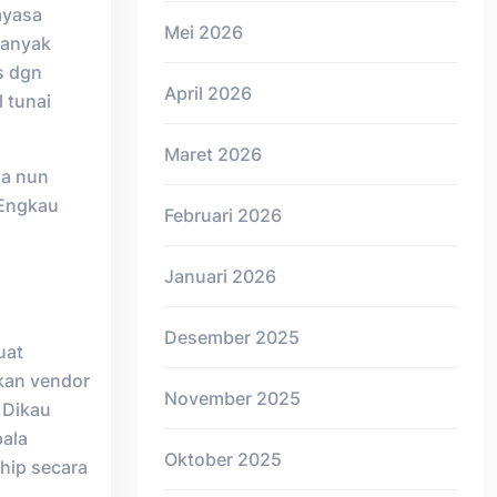
ayasa
Mei 2026
banyak
s dgn
April 2026
 tunai
Maret 2026
ma nun
 Engkau
Februari 2026
Januari 2026
Desember 2025
uat
kan vendor
November 2025
 Dikau
pala
Oktober 2025
hip secara