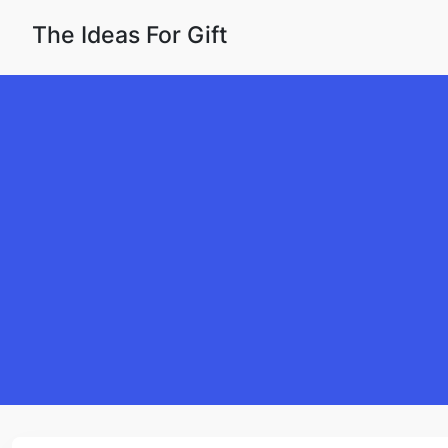
Skip to content
The Ideas For Gift