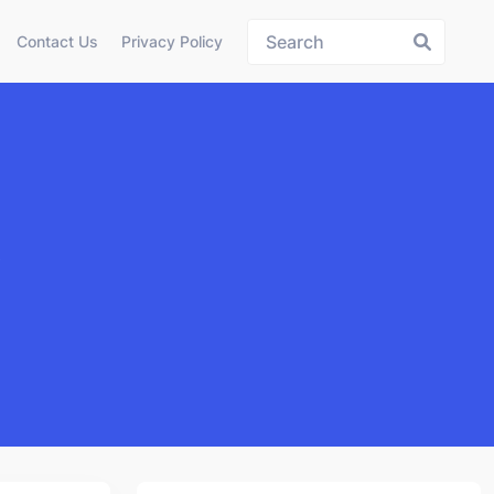
Contact Us
Privacy Policy
t