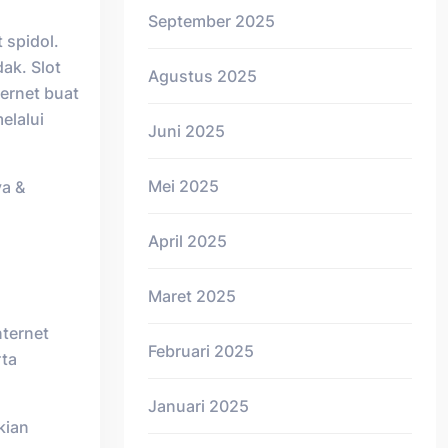
September 2025
 spidol.
ak. Slot
Agustus 2025
ernet buat
elalui
Juni 2025
Mei 2025
ya &
April 2025
Maret 2025
nternet
Februari 2025
rta
Januari 2025
kian