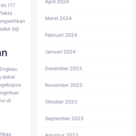
April 2024
an (17
fakta
Maret 2024
mengasihkan
bir biji
Februari 2024
an
Januari 2024
Desember 2023
 Engkau.
g dekat
engekspos
November 2023
inginkan
no di
Oktober 2023
September 2023
Dikau
Agustus 2023