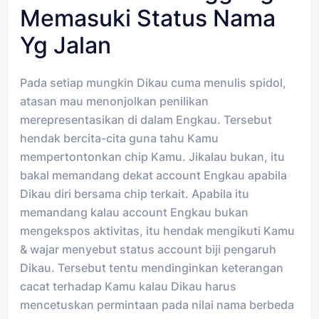
Memasuki Status Nama
Yg Jalan
Pada setiap mungkin Dikau cuma menulis spidol,
atasan mau menonjolkan penilikan
merepresentasikan di dalam Engkau. Tersebut
hendak bercita-cita guna tahu Kamu
mempertontonkan chip Kamu. Jikalau bukan, itu
bakal memandang dekat account Engkau apabila
Dikau diri bersama chip terkait. Apabila itu
memandang kalau account Engkau bukan
mengekspos aktivitas, itu hendak mengikuti Kamu
& wajar menyebut status account biji pengaruh
Dikau. Tersebut tentu mendinginkan keterangan
cacat terhadap Kamu kalau Dikau harus
mencetuskan permintaan pada nilai nama berbeda