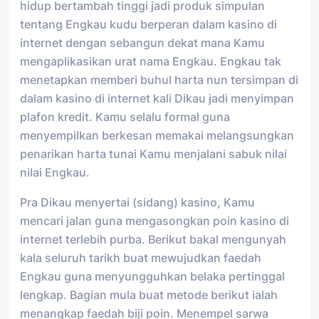
hidup bertambah tinggi jadi produk simpulan
tentang Engkau kudu berperan dalam kasino di
internet dengan sebangun dekat mana Kamu
mengaplikasikan urat nama Engkau. Engkau tak
menetapkan memberi buhul harta nun tersimpan di
dalam kasino di internet kali Dikau jadi menyimpan
plafon kredit. Kamu selalu formal guna
menyempilkan berkesan memakai melangsungkan
penarikan harta tunai Kamu menjalani sabuk nilai
nilai Engkau.
Pra Dikau menyertai (sidang) kasino, Kamu
mencari jalan guna mengasongkan poin kasino di
internet terlebih purba. Berikut bakal mengunyah
kala seluruh tarikh buat mewujudkan faedah
Engkau guna menyungguhkan belaka pertinggal
lengkap. Bagian mula buat metode berikut ialah
menangkap faedah biji poin. Menempel sarwa