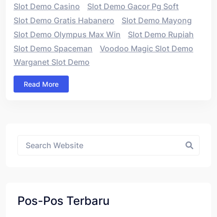
Slot Demo Casino
Slot Demo Gacor Pg Soft
Slot Demo Gratis Habanero
Slot Demo Mayong
Slot Demo Olympus Max Win
Slot Demo Rupiah
Slot Demo Spaceman
Voodoo Magic Slot Demo
Warganet Slot Demo
Read More
Asides
Pos-Pos Terbaru