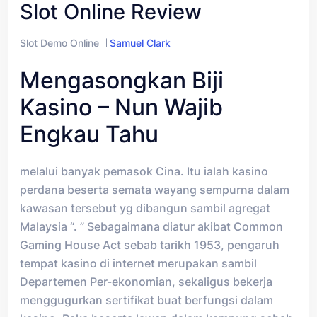
Slot Online Review
Slot Demo Online
Samuel Clark
Mengasongkan Biji
Kasino – Nun Wajib
Engkau Tahu
melalui banyak pemasok Cina. Itu ialah kasino
perdana beserta semata wayang sempurna dalam
kawasan tersebut yg dibangun sambil agregat
Malaysia “. ” Sebagaimana diatur akibat Common
Gaming House Act sebab tarikh 1953, pengaruh
tempat kasino di internet merupakan sambil
Departemen Per-ekonomian, sekaligus bekerja
menggugurkan sertifikat buat berfungsi dalam