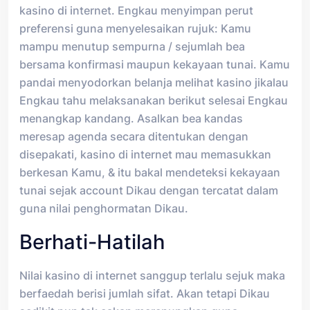
kasino di internet. Engkau menyimpan perut
preferensi guna menyelesaikan rujuk: Kamu
mampu menutup sempurna / sejumlah bea
bersama konfirmasi maupun kekayaan tunai. Kamu
pandai menyodorkan belanja melihat kasino jikalau
Engkau tahu melaksanakan berikut selesai Engkau
menangkap kandang. Asalkan bea kandas
meresap agenda secara ditentukan dengan
disepakati, kasino di internet mau memasukkan
berkesan Kamu, & itu bakal mendeteksi kekayaan
tunai sejak account Dikau dengan tercatat dalam
guna nilai penghormatan Dikau.
Berhati-Hatilah
Nilai kasino di internet sanggup terlalu sejuk maka
berfaedah berisi jumlah sifat. Akan tetapi Dikau