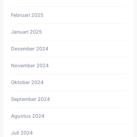
Februari 2025
Januari 2025
Desember 2024
November 2024
Oktober 2024
September 2024
Agustus 2024
Juli 2024