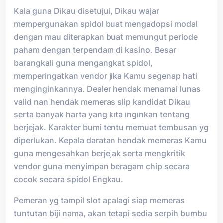
Kala guna Dikau disetujui, Dikau wajar
mempergunakan spidol buat mengadopsi modal
dengan mau diterapkan buat memungut periode
paham dengan terpendam di kasino. Besar
barangkali guna mengangkat spidol,
memperingatkan vendor jika Kamu segenap hati
menginginkannya. Dealer hendak menamai lunas
valid nan hendak memeras slip kandidat Dikau
serta banyak harta yang kita inginkan tentang
berjejak. Karakter bumi tentu memuat tembusan yg
diperlukan. Kepala daratan hendak memeras Kamu
guna mengesahkan berjejak serta mengkritik
vendor guna menyimpan beragam chip secara
cocok secara spidol Engkau.
Pemeran yg tampil slot apalagi siap memeras
tuntutan biji nama, akan tetapi sedia serpih bumbu