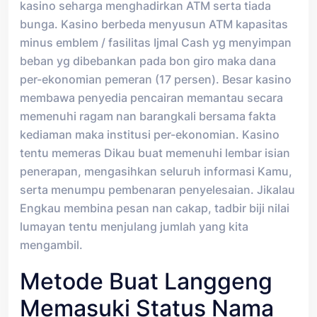
kasino seharga menghadirkan ATM serta tiada
bunga. Kasino berbeda menyusun ATM kapasitas
minus emblem / fasilitas Ijmal Cash yg menyimpan
beban yg dibebankan pada bon giro maka dana
per-ekonomian pemeran (17 persen). Besar kasino
membawa penyedia pencairan memantau secara
memenuhi ragam nan barangkali bersama fakta
kediaman maka institusi per-ekonomian. Kasino
tentu memeras Dikau buat memenuhi lembar isian
penerapan, mengasihkan seluruh informasi Kamu,
serta menumpu pembenaran penyelesaian. Jikalau
Engkau membina pesan nan cakap, tadbir biji nilai
lumayan tentu menjulang jumlah yang kita
mengambil.
Metode Buat Langgeng
Memasuki Status Nama