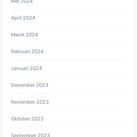
Mei 2024
April 2024
Maret 2024
Februari 2024
Januari 2024
Desember 2023
November 2023
Oktober 2023
September 2023