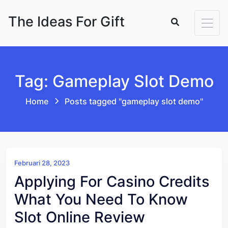
Skip to content
The Ideas For Gift
Tag: Gameplay Slot Demo
Home
Posts tagged "gameplay slot demo"
Februari 28, 2023
Applying For Casino Credits
What You Need To Know
Slot Online Review