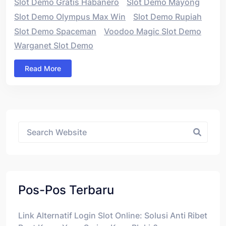
Slot Demo Gratis Habanero
Slot Demo Mayong
Slot Demo Olympus Max Win
Slot Demo Rupiah
Slot Demo Spaceman
Voodoo Magic Slot Demo
Warganet Slot Demo
Read More
Asides
Pos-Pos Terbaru
Link Alternatif Login Slot Online: Solusi Anti Ribet