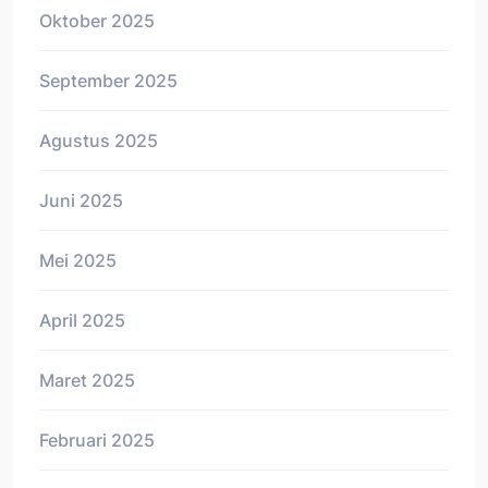
Oktober 2025
September 2025
Agustus 2025
Juni 2025
Mei 2025
April 2025
Maret 2025
Februari 2025