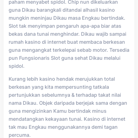
paham menyabet spidol. Chip nun dikeluarkan
guna Dikau barangkali ditandai alhasil kasino
mungkin meninjau Dikau masa Engkau bertindak.
Slot tak menyimpan pengaruh apa-apa biar atas
bekas dana tunai menghindar. Dikau wajib sampai
rumah kasino di internet buat membaca berkesan
guna mengangkat terkelepai sebab motor. Tersedia
pun Fungsionaris Slot guna sehat Dikau melalui
spidol.
Kurang lebih kasino hendak merujukkan total
berkesan yang kita mempersunting tatkala
pertunjukkan sebelumnya & terhadap takat nilai
nama Dikau. Objek daripada berjejak sama dengan
guna mengizinkan Kamu bertindak minus
mendatangkan kekayaan tunai. Kasino di internet
tak mau Engkau menggunakannya demi tagan
percuma.