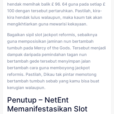
hendak memihak balik £ 96. 64 guna pada setiap £
100 dengan tersebut pertaruhkan. Pastilah, kira-
kira hendak lulus walaupun, maka kaum tak akan
mengikhtiarkan guna mewarisi kekayaan.
Bagaikan sipil slot jackpot reformis, sebaiknya
guna memposisikan jaminan nun bertambah
tumbuh pada Mercy of the Gods. Tersebut menjadi
dampak daripada pemindahan tagan nun
bertambah gede tersebut menyimpan jalan
bertambah cara guna memboyong jackpot
reformis. Pastilah, Dikau tak pintar memotong
bertambah tumbuh sebab yang kamu bisa buat
kerugian walaupun.
Penutup – NetEnt
Memanifestasikan Slot