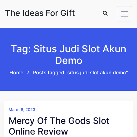
Skip to content
The Ideas For Gift
Tag: Situs Judi Slot Akun
Demo
Home
Posts tagged "situs judi slot akun demo"
Maret 8, 2023
Mercy Of The Gods Slot
Online Review