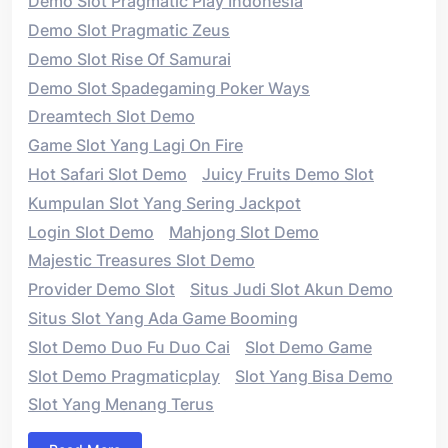
Demo Slot Pragmatic Play Indonesia
Demo Slot Pragmatic Zeus
Demo Slot Rise Of Samurai
Demo Slot Spadegaming Poker Ways
Dreamtech Slot Demo
Game Slot Yang Lagi On Fire
Hot Safari Slot Demo
Juicy Fruits Demo Slot
Kumpulan Slot Yang Sering Jackpot
Login Slot Demo
Mahjong Slot Demo
Majestic Treasures Slot Demo
Provider Demo Slot
Situs Judi Slot Akun Demo
Situs Slot Yang Ada Game Booming
Slot Demo Duo Fu Duo Cai
Slot Demo Game
Slot Demo Pragmaticplay
Slot Yang Bisa Demo
Slot Yang Menang Terus