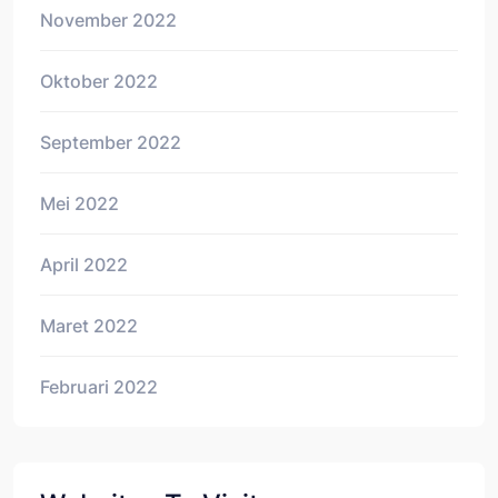
November 2022
Oktober 2022
September 2022
Mei 2022
April 2022
Maret 2022
Februari 2022