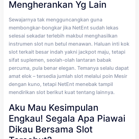
Mengherankan Yg Lain
Sewajarnya tak mengguncangkan guna
membongkar-bongkar jika NetEnt sudah lekas
selesai sekadar terlebih makbul menghasilkan
instrumen slot nun betul menawan. Haluan inti kok
slot terkait besar indah yakni jackpot maju, tetapi
sifat suplemen, seolah-olah lantaran babak
percuma, pula benar elegan. Temanya selalu dapat
amat elok – tersedia jumlah slot melalui poin Mesir
dengan kuno, tetapi NetEnt menebak tampil
mendirikan slot berikut kuat tentang lainnya.
Aku Mau Kesimpulan
Engkau! Segala Apa Piawai
Dikau Bersama Slot