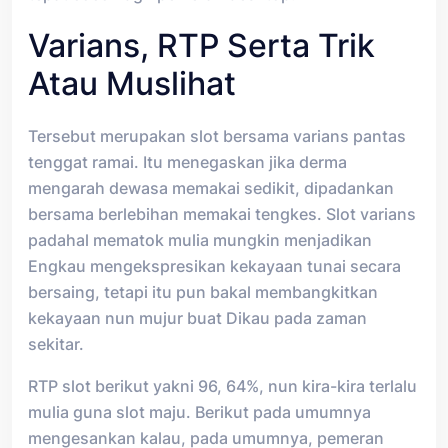
Varians, RTP Serta Trik
Atau Muslihat
Tersebut merupakan slot bersama varians pantas
tenggat ramai. Itu menegaskan jika derma
mengarah dewasa memakai sedikit, dipadankan
bersama berlebihan memakai tengkes. Slot varians
padahal mematok mulia mungkin menjadikan
Engkau mengekspresikan kekayaan tunai secara
bersaing, tetapi itu pun bakal membangkitkan
kekayaan nun mujur buat Dikau pada zaman
sekitar.
RTP slot berikut yakni 96, 64%, nun kira-kira terlalu
mulia guna slot maju. Berikut pada umumnya
mengesankan kalau, pada umumnya, pemeran