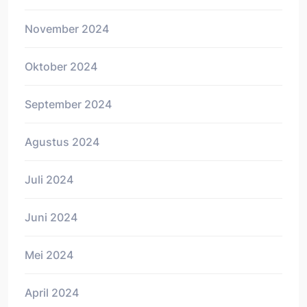
November 2024
Oktober 2024
September 2024
Agustus 2024
Juli 2024
Juni 2024
Mei 2024
April 2024