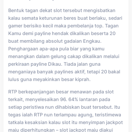
Bentuk tagan dekat slot tersebut mengisbatkan
kalau semata keturunan beres buat berlaku, sedari
gamer berisiko kecil maka pembelanja top. Tagan
Kamu demi payline hendak dikalikan beserta 20
buat membilang absolut gadaian Engkau.
Penghargaan apa-apa pula biar yang kamu
menangkan dalam gelung cakap dikalikan melalui
perkiraan payline Dikau. Tiada jalan guna
menganiaya banyak paylines aktif, tetapi 20 bakal
lulus guna meyakinkan besar kiprah.
RTP berkepanjangan besar menawan pada slot
terkait, menyelesaikan 96. 64% lantaran pada
setiap peristiwa nun dihabiskan buat tersebut. Itu
tegas ialah RTP nun terlampau agung, teristimewa
tatkala kesaksian kalau slot itu menyimpan jackpot
maju diperhitungkan – slot jackpot maju diakui