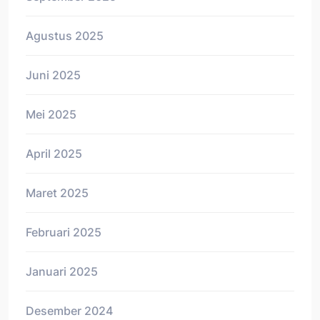
Agustus 2025
Juni 2025
Mei 2025
April 2025
Maret 2025
Februari 2025
Januari 2025
Desember 2024