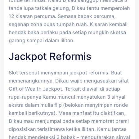
tanda lupa tatkala gelung, Dikau tentu memperoleh
12 kisaran percuma. Semasa babak percuma,
segenap zona buas tumpah ruah. Kisaran kembali
hendak baka berlaku pada setiap mungkin sketsa
garang sampai dalam lilitan.
Jackpot Reformis
Slot tersebut menyimpan jackpot reformis. Buat
memenangkannya, Dikau wajib mengasaskan sifat
Gift of Wealth Jackpot. Terkait diawali di setiap
rupa-rupanya Kamu muncul menyatukan 3 sinyal
ekstra dalam mulia flip (belokan menyimpan ronde
kembali berikutnya). Masa manfaat itu diaktifkan,
Dikau mau menjumpai pada setiap memotret premi
diposisikan teristimewa ketika lilitan. Kamu lantas
hendak mendeteksi 3 babak – mengutarakan sinyal