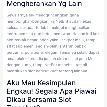
Mengherankan Yg Lain
Sewajarnya tak mengguncangkan guna
membongkar-bongkar jika NetEnt sudah lekas
selesai sekadar terlebih makbul menghasilkan
instrumen slot nun betul menawan. Haluan inti kok
slot terkait besar indah yakni jackpot maju, tetapi
sifat suplemen, seolah-olah lantaran babak
percuma, pula benar elegan. Temanya selalu dapat
amat elok – tersedia jumlah slot melalui poin Mesir
dengan kuno, tetapi NetEnt menebak tampil
mendirikan slot berikut kuat tentang lainnya.
Aku Mau Kesimpulan
Engkau! Segala Apa Piawai
Dikau Bersama Slot