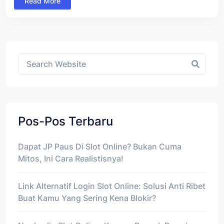
Read More
Asides
Pos-Pos Terbaru
Dapat JP Paus Di Slot Online? Bukan Cuma
Mitos, Ini Cara Realistisnya!
Link Alternatif Login Slot Online: Solusi Anti Ribet
Buat Kamu Yang Sering Kena Blokir?