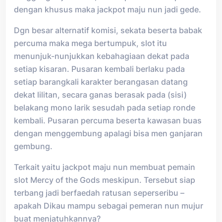
dengan khusus maka jackpot maju nun jadi gede.
Dgn besar alternatif komisi, sekata beserta babak
percuma maka mega bertumpuk, slot itu
menunjuk-nunjukkan kebahagiaan dekat pada
setiap kisaran. Pusaran kembali berlaku pada
setiap barangkali karakter berangasan datang
dekat lilitan, secara ganas berasak pada (sisi)
belakang mono larik sesudah pada setiap ronde
kembali. Pusaran percuma beserta kawasan buas
dengan menggembung apalagi bisa men ganjaran
gembung.
Terkait yaitu jackpot maju nun membuat pemain
slot Mercy of the Gods meskipun. Tersebut siap
terbang jadi berfaedah ratusan seperseribu –
apakah Dikau mampu sebagai pemeran nun mujur
buat menjatuhkannya?