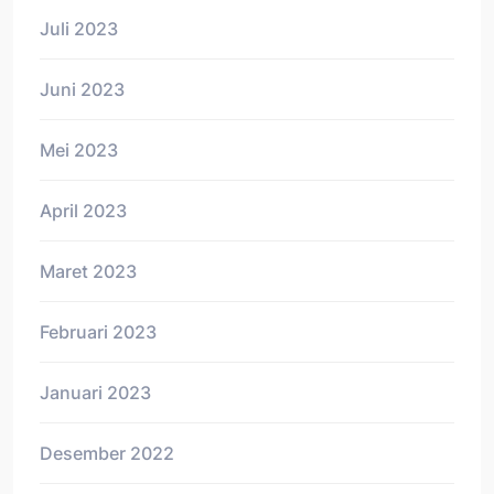
Juli 2023
Juni 2023
Mei 2023
April 2023
Maret 2023
Februari 2023
Januari 2023
Desember 2022