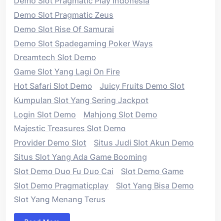
Demo Slot Pragmatic Play Indonesia
Demo Slot Pragmatic Zeus
Demo Slot Rise Of Samurai
Demo Slot Spadegaming Poker Ways
Dreamtech Slot Demo
Game Slot Yang Lagi On Fire
Hot Safari Slot Demo
Juicy Fruits Demo Slot
Kumpulan Slot Yang Sering Jackpot
Login Slot Demo
Mahjong Slot Demo
Majestic Treasures Slot Demo
Provider Demo Slot
Situs Judi Slot Akun Demo
Situs Slot Yang Ada Game Booming
Slot Demo Duo Fu Duo Cai
Slot Demo Game
Slot Demo Pragmaticplay
Slot Yang Bisa Demo
Slot Yang Menang Terus