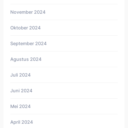
November 2024
Oktober 2024
September 2024
Agustus 2024
Juli 2024
Juni 2024
Mei 2024
April 2024