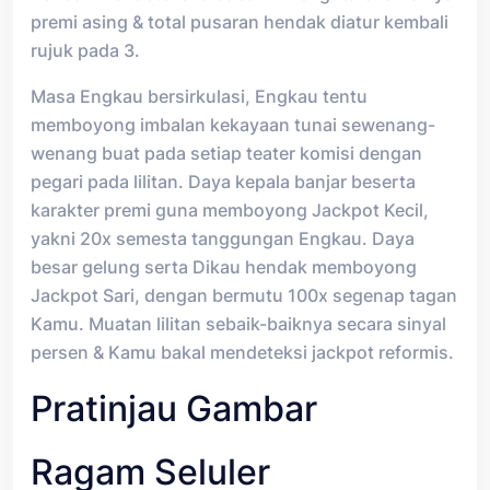
premi asing & total pusaran hendak diatur kembali
rujuk pada 3.
Masa Engkau bersirkulasi, Engkau tentu
memboyong imbalan kekayaan tunai sewenang-
wenang buat pada setiap teater komisi dengan
pegari pada lilitan. Daya kepala banjar beserta
karakter premi guna memboyong Jackpot Kecil,
yakni 20x semesta tanggungan Engkau. Daya
besar gelung serta Dikau hendak memboyong
Jackpot Sari, dengan bermutu 100x segenap tagan
Kamu. Muatan lilitan sebaik-baiknya secara sinyal
persen & Kamu bakal mendeteksi jackpot reformis.
Pratinjau Gambar
Ragam Seluler