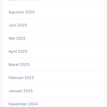
Agustus 2025
Juni 2025
Mei 2025
April 2025
Maret 2025
Februari 2025
Januari 2025
Desember 2024