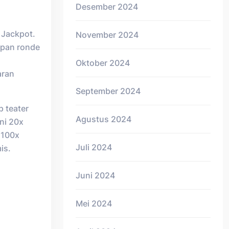
Desember 2024
 Jackpot.
November 2024
mpan ronde
Oktober 2024
aran
September 2024
 teater
Agustus 2024
ni 20x
 100x
Juli 2024
is.
Juni 2024
Mei 2024