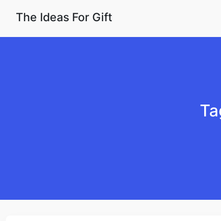
Skip to content
The Ideas For Gift
Ta