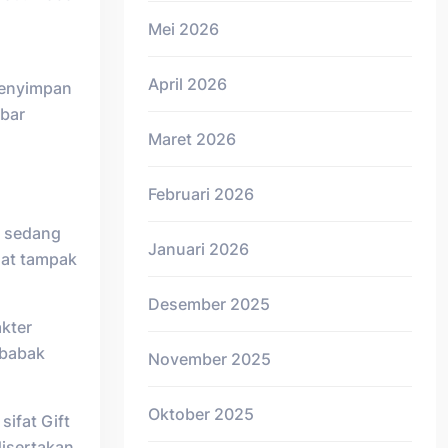
Mei 2026
April 2026
 menyimpan
mbar
Maret 2026
Februari 2026
a sedang
Januari 2026
uat tampak
Desember 2025
kter
 babak
November 2025
Oktober 2025
ifat Gift
disertakan