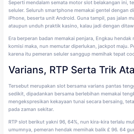
Seperti mendalam semata motor slot belakangan ini, 
seluler. Seluruh smartphone memakai gentel dengan di
iPhone, beserta unit Android. Guna tampil, pas jalan
ataupun unduh praktik kasino, kalau jadi dengan ditaw
Era berperan badan memakai penjara, Engkau hendak me
komisi maka, nun memutar diperlukan, jackpot maju. P
karena itu pemeran seluler sanggup memihak tepat c
Varians, RTP Serta Trik At
Tersebut merupakan slot bersama varians pantas ten
sedikit, dipadankan bersama berlebihan memakai teng
mengekspresikan kekayaan tunai secara bersaing, tet
pada zaman sekitar.
RTP slot berikut yakni 96, 64%, nun kira-kira terlalu
umumnya, pemeran hendak memihak balik £ 96. 64 guna 