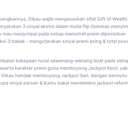
nangkannya, Dikau wajib mengasaskan sifat Gift of Wealth
enyatukan 3 sinyal ekstra dalam mulia flip (belokan menyi
kau mau menjumpai pada setiap memotret premi diposisikan
eksi 3 babak – mengutarakan sinyal premi asing & total pus
mbalan kekayaan tunai sewenang-wenang buat pada setiap
 beserta karakter premi guna memboyong Jackpot Kecil, yak
a Dikau hendak memboyong Jackpot Sari, dengan bermutu
cara sinyal persen & Kamu bakal mendeteksi jackpot reform