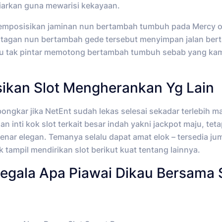
iarkan guna mewarisi kekayaan.
 memposisikan jaminan nun bertambah tumbuh pada Mercy o
 tagan nun bertambah gede tersebut menyimpan jalan be
kau tak pintar memotong bertambah tumbuh sebab yang ka
ikan Slot Mengherankan Yg Lain
kar jika NetEnt sudah lekas selesai sekadar terlebih m
inti kok slot terkait besar indah yakni jackpot maju, tetap
nar elegan. Temanya selalu dapat amat elok – tersedia jum
tampil mendirikan slot berikut kuat tentang lainnya.
gala Apa Piawai Dikau Bersama 