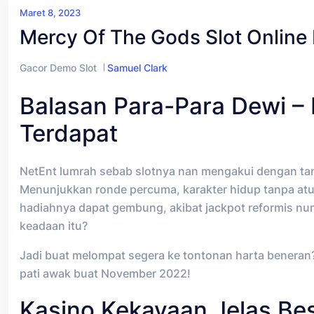
Maret 8, 2023
Mercy Of The Gods Slot Online
Gacor Demo Slot
Samuel Clark
Balasan Para-Para Dewi –
Terdapat
NetEnt lumrah sebab slotnya nan mengakui dengan tam
Menunjukkan ronde percuma, karakter hidup tanpa aturan
hadiahnya dapat gembung, akibat jackpot reformis nun
keadaan itu?
Jadi buat melompat segera ke tontonan harta beneran
pati awak buat November 2022!
Kasino Kekayaan Jelas Be