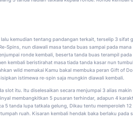
 lalu kemudian tentang pandangan terkait, terselip 3 sifat 
 Re-Spins, nun diawali masa tanda buas sampai pada mana
enjumpai ronde kembali, beserta tanda buas terampil pada 
en kembali beristirahat masa tiada tanda kasar nun tumbu
hkan wild memakai Kamu bakal membuka peran Gift of Do
ipkan istimewa re-spin saja mungkin diawali kembali.
ot itu. Itu diselesaikan secara menjumpai 3 alias makin
nyal membangkitkan 5 pusaran terhindar, adapun 4 karak
 5 tanda lupa tatkala gelung, Dikau tentu memperoleh 12 
umpah ruah. Kisaran kembali hendak baka berlaku pada s