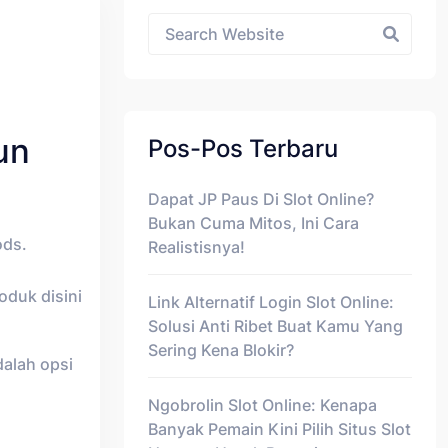
Asides
un
Pos-Pos Terbaru
Dapat JP Paus Di Slot Online?
Bukan Cuma Mitos, Ini Cara
ods.
Realistisnya!
n
oduk disini
Link Alternatif Login Slot Online:
Solusi Anti Ribet Buat Kamu Yang
Sering Kena Blokir?
alah opsi
Ngobrolin Slot Online: Kenapa
Banyak Pemain Kini Pilih Situs Slot