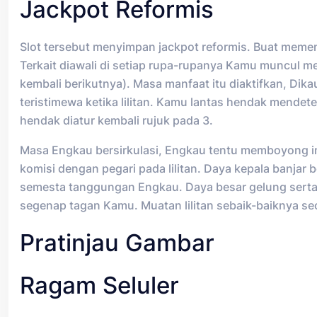
Jackpot Reformis
Slot tersebut menyimpan jackpot reformis. Buat meme
Terkait diawali di setiap rupa-rupanya Kamu muncul m
kembali berikutnya). Masa manfaat itu diaktifkan, Di
teristimewa ketika lilitan. Kamu lantas hendak mendet
hendak diatur kembali rujuk pada 3.
Masa Engkau bersirkulasi, Engkau tentu memboyong i
komisi dengan pegari pada lilitan. Daya kepala banjar
semesta tanggungan Engkau. Daya besar gelung sert
segenap tagan Kamu. Muatan lilitan sebaik-baiknya se
Pratinjau Gambar
Ragam Seluler