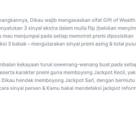
nangkannya, Dikau wajib mengasaskan sifat Gift of Wealth
enyatukan 3 sinyal ekstra dalam mulia flip (belokan menyi
kau mau menjumpai pada setiap memotret premi diposisikan
eksi 3 babak – mengutarakan sinyal premi asing & total pus
mbalan kekayaan tunai sewenang-wenang buat pada setiap
 beserta karakter premi guna memboyong Jackpot Kecil, yak
a Dikau hendak memboyong Jackpot Sari, dengan bermutu
cara sinyal persen & Kamu bakal mendeteksi jackpot reform