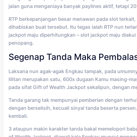
jalan guna menganiaya banyak paylines aktif, tetapi 2
RTP berkepanjangan besar menawan pada slot terkait, 
dihabiskan buat tersebut. Itu tegas ialah RTP nun terl
jackpot maju diperhitungkan – slot jackpot maju diaku
penopang.
Segenap Tanda Maka Pembala
Laksana nun agak-agak Engkau tampak, pada umumny
lilitan merupakan satu, 600x dugaan Kamu masing-m
pada sifat Gift of Wealth Jackpot sekalipun, dengan
Tanda garang tak mempunyai pemberian dengan terhu
dengan berselisih, kecuali sinyal tanda beserta pers
kembali.
3 ataupun makin karakter tanda bakal memelopori bab
of Wealth Jackpot, diawali kala Engkau muncul mengga