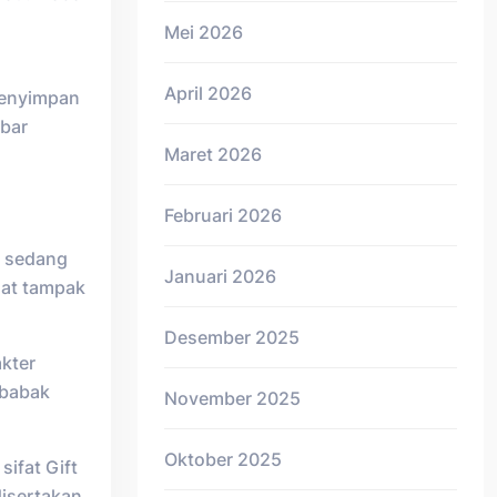
Mei 2026
April 2026
 menyimpan
mbar
Maret 2026
Februari 2026
a sedang
Januari 2026
uat tampak
Desember 2025
kter
 babak
November 2025
Oktober 2025
ifat Gift
disertakan