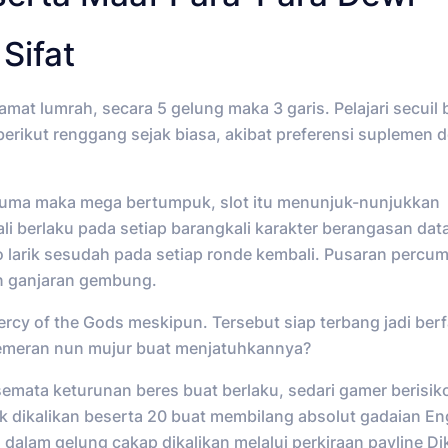
Sifat
mat lumrah, secara 5 gelung maka 3 garis. Pelajari secuil
berikut renggang sejak biasa, akibat preferensi suplemen 
ercuma maka mega bertumpuk, slot itu menunjuk-nunjukkan
li berlaku pada setiap barangkali karakter berangasan dat
no larik sesudah pada setiap ronde kembali. Pusaran percu
 ganjaran gembung.
ercy of the Gods meskipun. Tersebut siap terbang jadi ber
pemeran nun mujur buat menjatuhkannya?
emata keturunan beres buat berlaku, sedari gamer berisiko
 dikalikan beserta 20 buat membilang absolut gadaian En
lam gelung cakap dikalikan melalui perkiraan payline Di