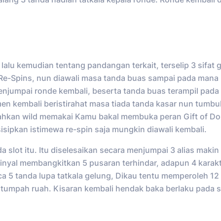
 lalu kemudian tentang pandangan terkait, terselip 3 sifat 
 Re-Spins, nun diawali masa tanda buas sampai pada mana
enjumpai ronde kembali, beserta tanda buas terampil pada 
en kembali beristirahat masa tiada tanda kasar nun tumbu
hkan wild memakai Kamu bakal membuka peran Gift of Do
ipkan istimewa re-spin saja mungkin diawali kembali.
ot itu. Itu diselesaikan secara menjumpai 3 alias makin
nyal membangkitkan 5 pusaran terhindar, adapun 4 karak
 5 tanda lupa tatkala gelung, Dikau tentu memperoleh 12 
umpah ruah. Kisaran kembali hendak baka berlaku pada s