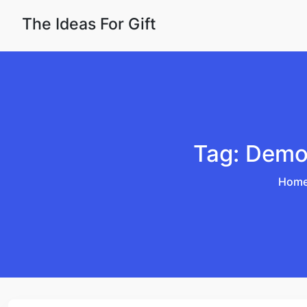
Skip to content
The Ideas For Gift
Tag: Demo
Hom