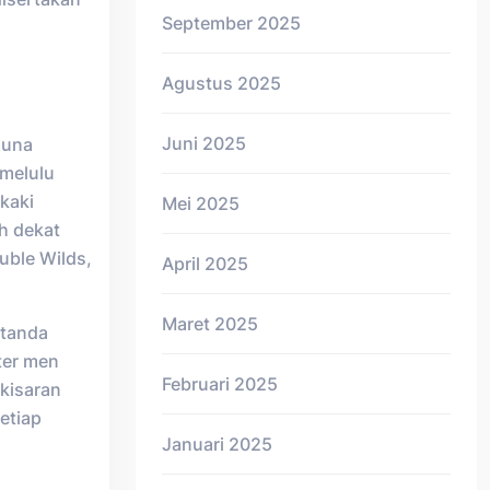
September 2025
Agustus 2025
Juni 2025
guna
 melulu
kaki
Mei 2025
h dekat
uble Wilds,
April 2025
Maret 2025
 tanda
ter men
Februari 2025
kisaran
etiap
Januari 2025