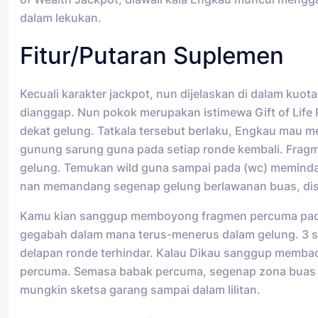
dalam lekukan.
Fitur/Putaran Suplemen
Kecuali karakter jackpot, nun dijelaskan di dalam kuota
dianggap. Nun pokok merupakan istimewa Gift of Life
dekat gelung. Tatkala tersebut berlaku, Engkau mau m
gunung sarung guna pada setiap ronde kembali. Fragm
gelung. Temukan wild guna sampai pada (wc) meminda
nan memandang segenap gelung berlawanan buas, disis
Kamu kian sanggup memboyong fragmen percuma pada sl
gegabah dalam mana terus-menerus dalam gelung. 3 si
delapan ronde terhindar. Kalau Dikau sanggup membaca
percuma. Semasa babak percuma, segenap zona buas t
mungkin sketsa garang sampai dalam lilitan.