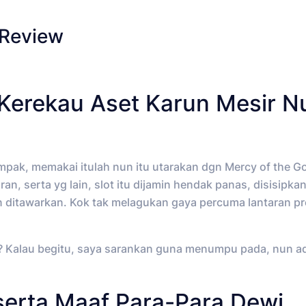
 Review
 Kerekau Aset Karun Mesir N
pak, memakai itulah nun itu utarakan dgn Mercy of the G
, serta yg lain, slot itu dijamin hendak panas, disisipka
 ditawarkan. Kok tak melagukan gaya percuma lantaran pr
? Kalau begitu, saya sarankan guna menumpu pada, nun ad
serta Maaf Para-Para Dewi